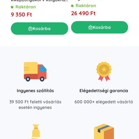
hatótávolsággal és két
800 m hatótávval,
Raktáron
Raktáron
R
nyakörvvel
távirányítóval és LED-del
26 490 Ft
9 350 Ft
3 2
Kosárba
Kosárba
Ingyenes szállítás
Elégedettségi garancia
39 500 Ft feletti vásárlás
600 000+ elégedett vásárló
esetén ingyenes