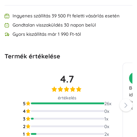
Ingyenes szállítás 39 500 Ft feletti vásárlás esetén
Gondtalan visszaküldés 30 napon belül
Gyors kiszállítás már 1 990 Ft-tól
Termék értékelése
4.7
V
Bár
idő
értékelés
has
5
26
x
vag
4
0
x
3
1
x
2
0
x
1
2
x