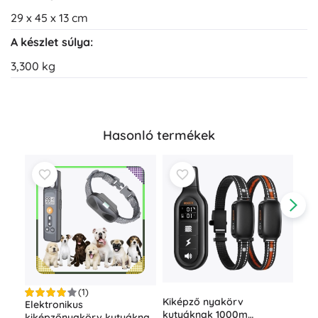
29 x 45 x 13 cm
A készlet súlya:
3,300 kg
Hasonló termékek
(1)
Kiképző nyakörv
Elektronikus
Aut
kutyáknak 1000m
kiképzőnyakörv kutyáknak
lám