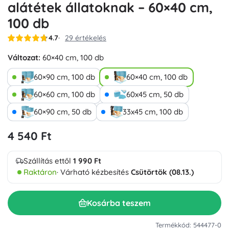
alátétek állatoknak – 60×40 cm,
100 db
4.7
29 értékelés
Változat:
60×40 cm, 100 db
60×90 cm, 100 db
60×40 cm, 100 db
60×60 cm, 100 db
60x45 cm, 50 db
60×90 cm, 50 db
33x45 cm, 100 db
4 540 Ft
Szállítás ettől
1 990 Ft
Raktáron
· Várható kézbesítés
Csütörtök (08.13.)
Kosárba teszem
Termékkód: 544477-0