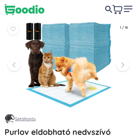
4 540 Ft
Kosárba
Kosárba
1
/
18
Sétáltatás
Purlov eldobható nedvszívó