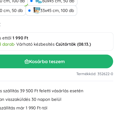
0 cm, 100 db
60x45 cm, 50 db
Mosdókiegészítők
Dekorációk
0 cm, 50 db
33x45 cm, 100 db
WC-kiegészítők
Kád- és zuhanykiegészítők
Figurák
t
Fürdőszobai textíliák
s ettől
1 990 Ft
3 darab
· Várható kézbesítés
Csütörtök (08.13.)
Kosárba teszem
Termékkód: 352622-0
Babák és kisbabák
 szállítás 39 500 Ft feletti vásárlás esetén
an visszaküldés 30 napon belül
Könyvek
szállítás már 1 990 Ft-tól