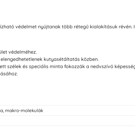
ható védelmet nyújtanak több rétegű kialakításuk révén. 
rület védelméhez.
 elengedhetetlenek kutyasétáltatás közben.
tett szélek és speciális minta fokozzák a nedvszívó képesség
tásához.
ólia, makro-molekulák