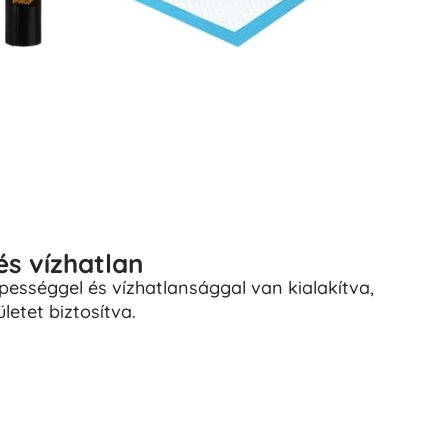
és vízhatlan
ességgel és vízhatlansággal van kialakítva,
ületet biztosítva.