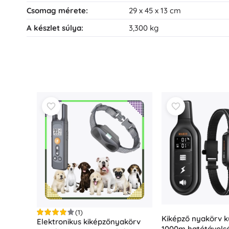
Csomag mérete:
29 x 45 x 13 cm
A készlet súlya:
3,300 kg
(1)
Kiképző nyakörv 
Elektronikus kiképzőnyakörv
1000m hatótávolsá