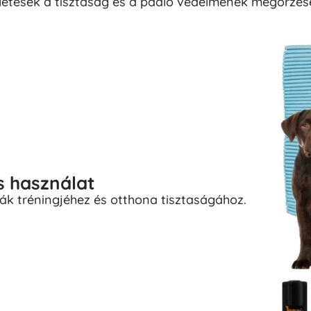
letesek a tisztaság és a padló védelmének megőrzés
s használat
ák tréningjéhez és otthona tisztaságához.