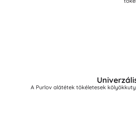
töké
Univerzáli
A Purlov alátétek tökéletesek kölyökkuty