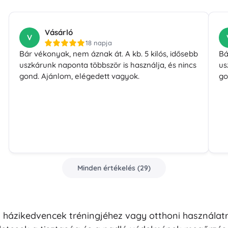
Vásárló
V
18 napja
Bár vékonyak, nem áznak át. A kb. 5 kilós, idősebb
Bá
uszkárunk naponta többször is használja, és nincs
us
gond. Ajánlom, elégedett vagyok.
go
Minden értékelés
(
29
)
 házikedvencek tréningjéhez vagy otthoni használat