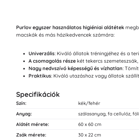
Purlov egyszer használatos higiéniai alátétek
megbíz
macskák és más házikedvencek számára:
Univerzális
: Kiváló állatok tréningjéhez és a te
A csomagolás része
két tekercs szemeteszsák,
Nagy nedvszívó képességű és vízhatlan
: Tömí
Praktikus
: Kiváló utazáshoz vagy állatok szállí
Specifikációk
Szín:
kék/fehér
Anyag:
szálasanyag, fa cellulóz, f
Alátét mérete:
60 x 60 cm
Zsák mérete:
30 x 22 cm