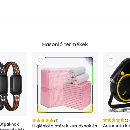
Hasonló termékek
(3)
(1)
kutyáknak
Automata ku
Higiéniai alátétek kutyáknak és
ggal és két