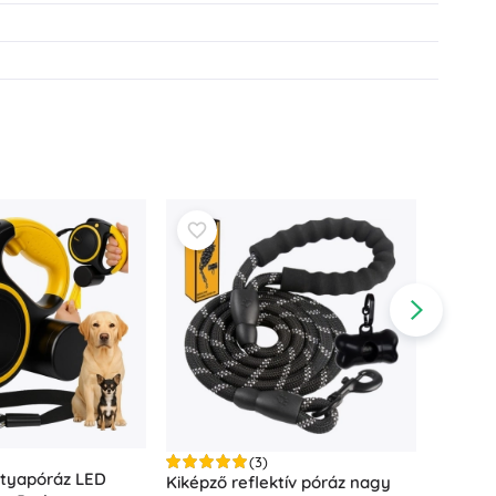
(3)
tyapóráz LED
PurLuv 
Kiképző reflektív póráz nagy