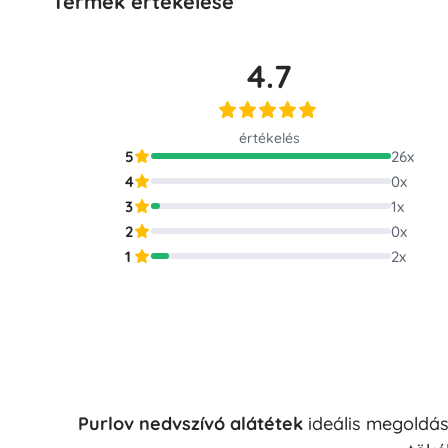
Termék értékelése
Puzzle
4.7
értékelés
5
26
x
4
0
x
3
1
x
2
0
x
1
2
x
Purlov nedvszívó alátétek
ideális megoldás