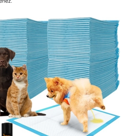
éhez.