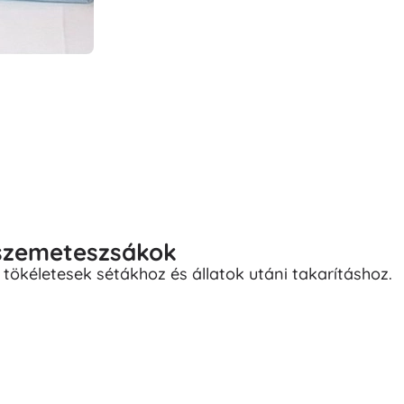
 szemeteszsákok
tökéletesek sétákhoz és állatok utáni takarításhoz.