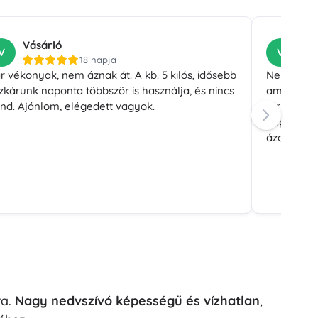
Vásárló
Vá
V
V
18 napja
r vékonyak, nem áznak át. A kb. 5 kilós, idősebb
Nem szivá
zkárunk naponta többször is használja, és nincs
amihez má
nd. Ajánlom, elégedett vagyok.
törpeuszk
napi 20-sz
ázott át. 
ra.
Nagy nedvszívó képességű és vízhatlan
,