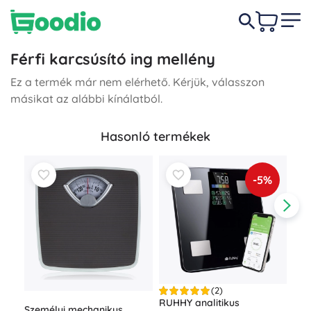
Férfi karcsúsító ing mellény
Ez a termék már nem elérhető. Kérjük, válasszon
másikat az alábbi kínálatból.
Hasonló termékek
-5%
(2)
RUH
RUHHY analitikus
Személyi mechanikus