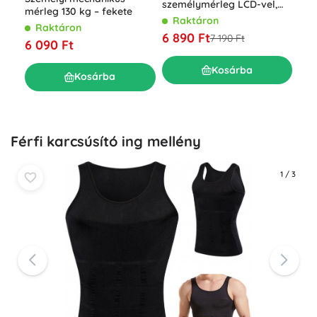
sze
személymérleg LCD-vel,
mérleg 130 kg – fekete
BMI
BIA elemzéssel és
R
Raktáron
Raktáron
kg 
Bluetooth-szal, fekete
7 7
6 890 Ft
7 190 Ft
6 090 Ft
Kosárba
Kosárba
Férfi karcsúsító ing mellény
1
/
3