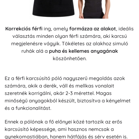
Korrekciós férfi
ing, amely
formázza az alakot
, ideális
választás minden olyan férfi számára, aki karcsú
megjelenésre vágyik. Tökéletes az alakhoz simuló
ruhák alá a
puha és kellemes anyagának
köszönhetően.
Ez a férfi karcsúsító póló nagyszerű megoldás azok
számára, akik a derék, váll és mellkas vonalait
szeretnék korrigálni, akár 2-3 mérettel. Magas
minőségű anyagokból készült, biztosítva a kényelmet
és a funkcionalitást.
Ennek a pólónak a fő előnyei közé tartozik az erős
karcsúsító képessége, ami hasznos nemcsak a
gynekomastiában, hanem hátfájás és sérv esetén is.