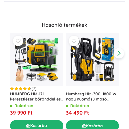
Hasonló termékek
(2)
Akk
HUMBERG HM-171
Humberg HM-300, 1800 W
LED
keresztlézer bőrönddel és
nagy nyomású mosó
akk
állvánnyal, 4D 16 vonal,
feltekerhető tömlővel, 230
R
Raktáron
Raktáron
tar
zöld sugár
bar
7 0
39 990 Ft
34 490 Ft
Kosárba
Kosárba