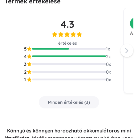
Termék értékelése
4.3
V
Az 
értékelés
5
1
x
4
2
x
3
0
x
2
0
x
1
0
x
Minden értékelés
(
3
)
Könnyű és könnyen hordozható akkumulátoros mini