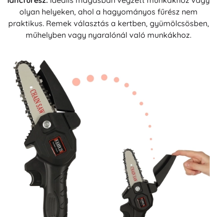
láncfűrész.
Ideális magasban végzett munkákhoz vagy
olyan helyeken, ahol a hagyományos fűrész nem
praktikus. Remek választás a kertben, gyümölcsösben,
műhelyben vagy nyaralónál való munkákhoz.