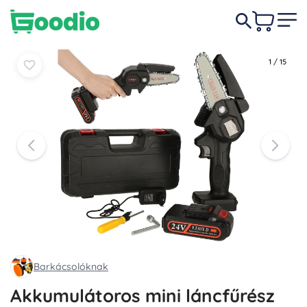
11 990 Ft
Kosárba
Kosárba
1
/
15
Barkácsolóknak
Akkumulátoros mini láncfűrész