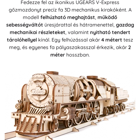
Fedezze fel az ikonikus UGEARS V-Express
gőzmozdonyt precíz fa 3D mechanikus kirakóként. A
modell
felhúzható meghajtást
,
működő
sebességváltót
üresjárattal és hátramenettel,
gazdag
mechanikai részleteket
, valamint
nyitható tendert
tárolóhellyel
kínál. Egy felhúzással akár
4 métert
tesz
meg, és egyenes fa pályaszakasszal érkezik, akár
2
méter
hosszban.