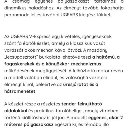
A csomag egyenes pályaszakaszt tartalmaz a
dinamikus haladáshoz. Az élményt tovább fokozhatja
peronmodellel és további UGEARS kiegészítőkkel.
Az UGEARS V-Express egy kivételes, igényeseknek
szánt fa építőkészlet, amely a klasszikus vasút
varázsát okos mechanikával ötvözi. A mozdony
„lecsupaszított” burkolata lehetővé teszi
a hajtómű, a
fogaskerekek és a könyökkar-mechanizmus
működésének megfigyelését. A felhúzható motor révén
a modell valóban elindul, és valósághű vezetési
élményt kínál, beleértve az
üresjáratot és a
hátramenetet
.
A készlet része a részletes
tender felnyitható
oldalakkal
és praktikus tárolóhellyel, amely vitrinben
történő kiállításhoz is jól jön. A modellt
egyenes, akár 2
méteres pályaszakasz
egészíti ki, és témába illő