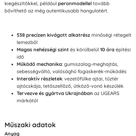
kiegészítőkkel, például
peronmodellel
tovább
bővíthető az még autentikusabb hangulatért.
538 precízen kivágott alkatrész
minőségi rétegelt
lemezből
Magas nehézségi szint
és körülbelül
10 óra
építési
idő
Működő mechanika
: gumiszalag-meghajtás,
sebességváltó, valósághű fogaskerék-működés
Interaktív részletek
: vezetőfülke ajtai, tűztér
ajtócskája, tetőszellőző, ütköző-vonó készülék
Tervezve és gyártva Ukrajnában
az UGEARS
márkától
Műszaki adatok
Anyag