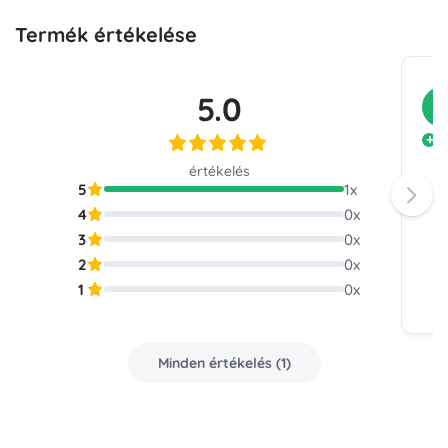
Termék értékelése
5.0
V
K
értékelés
5
1
x
4
0
x
3
0
x
2
0
x
1
0
x
Minden értékelés
(
1
)