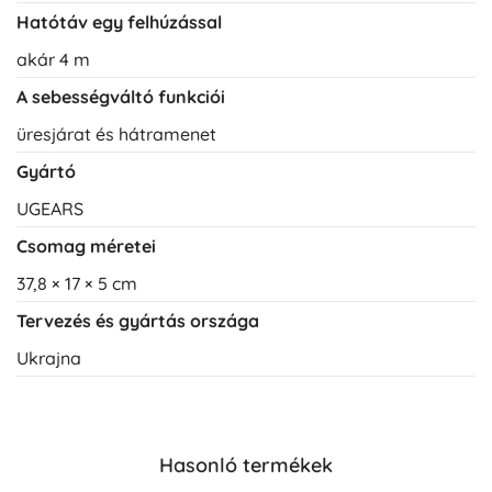
Hatótáv egy felhúzással
akár 4 m
A sebességváltó funkciói
üresjárat és hátramenet
Gyártó
UGEARS
Csomag méretei
37,8 × 17 × 5 cm
Tervezés és gyártás országa
Ukrajna
Hasonló termékek