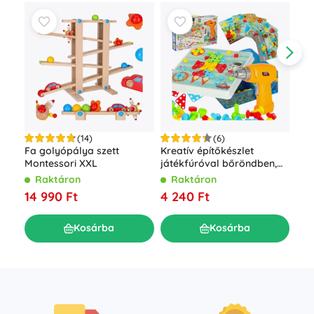
(14)
(6)
Fa golyópálya szett
Kreatív építőkészlet
Bof
Montessori XXL
játékfúróval bőröndben,
épí
261 darab
Raktáron
Raktáron
R
14 990 Ft
4 240 Ft
28
Kosárba
Kosárba