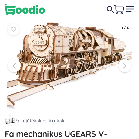
28 990 Ft
Kosárba
Kosárba
1
/
17
Építőjátékok és kirakók
Fa mechanikus UGEARS V-