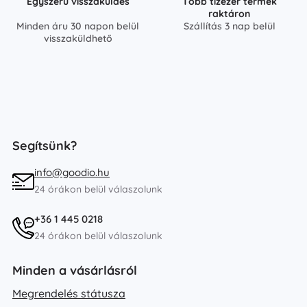
Egyszerű visszaküldés
Több tízezer termék
raktáron
Minden áru 30 napon belül
Szállítás 3 nap belül
visszaküldhető
Segítsünk?
info@goodio.hu
24 órákon belül válaszolunk
+36 1 445 0218
24 órákon belül válaszolunk
Minden a vásárlásról
Megrendelés státusza