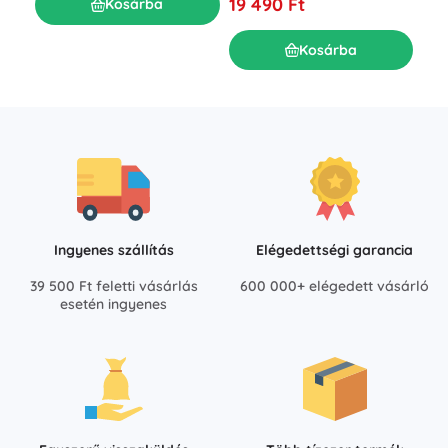
7 8
19 490 Ft
Kosárba
Kosárba
Ingyenes szállítás
Elégedettségi garancia
39 500 Ft feletti vásárlás
600 000+ elégedett vásárló
esetén ingyenes