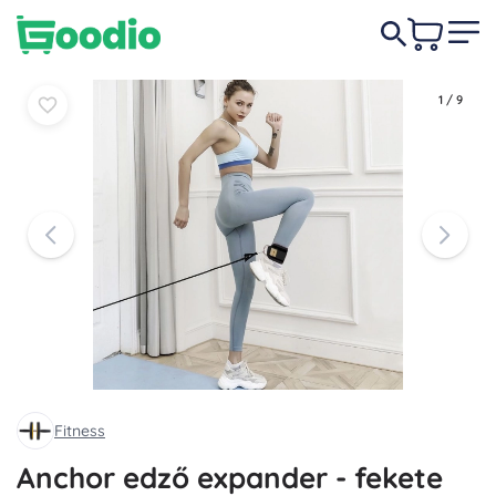
2 690 Ft
Kosárba
Kosárba
1
/
9
Fitness
Anchor edző expander - fekete