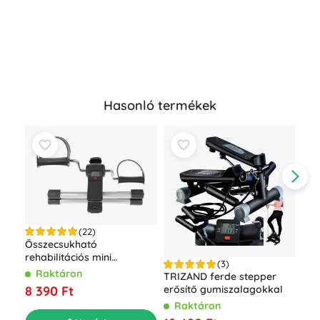
Hasonló termékek
(22)
Összecsukható
rehabilitációs mini
(3)
szobakerékpár Basic LCD
Raktáron
Oko
TRIZAND ferde stepper
kijelzővel
súl
8 390 Ft
erősítő gumiszalagokkal
TR
R
Raktáron