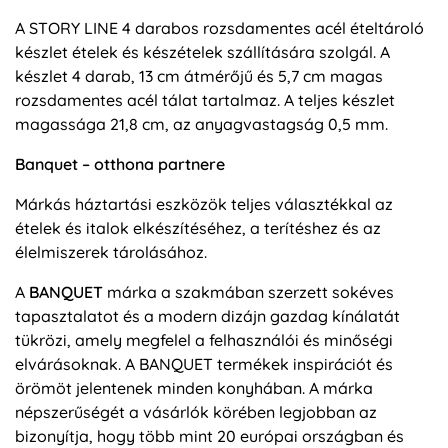
A STORY LINE 4 darabos rozsdamentes acél ételtároló
készlet ételek és készételek szállítására szolgál. A
készlet 4 darab, 13 cm átmérőjű és 5,7 cm magas
rozsdamentes acél tálat tartalmaz. A teljes készlet
magassága 21,8 cm, az anyagvastagság 0,5 mm.
Banquet – otthona partnere
Márkás háztartási eszközök teljes választékkal az
ételek és italok elkészítéséhez, a terítéshez és az
élelmiszerek tárolásához.
A
BANQUET
márka a szakmában szerzett sokéves
tapasztalatot és a modern dizájn gazdag kínálatát
tükrözi, amely megfelel a felhasználói és minőségi
elvárásoknak. A BANQUET termékek inspirációt és
örömöt jelentenek minden konyhában. A márka
népszerűségét a vásárlók körében legjobban az
bizonyítja, hogy több mint 20 európai országban és