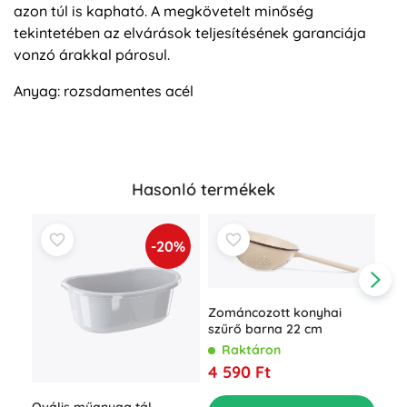
azon túl is kapható. A megkövetelt minőség
tekintetében az elvárások teljesítésének garanciája
vonzó árakkal párosul.
Anyag: rozsdamentes acél
Hasonló termékek
-20%
Zománcozott konyhai
szűrő barna 22 cm
Raktáron
4 590 Ft
Ovális műanyag tál
Nég