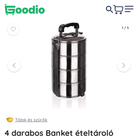
4 790 Ft
Kosárba
Kosárba
1
/
5
Tálak és szűrők
4 darabos Banket ételtároló