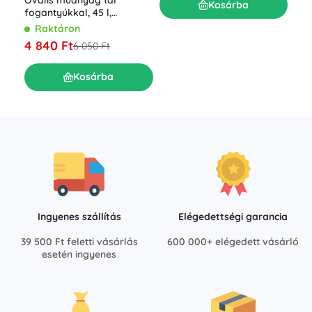
Kosárba
fogantyúkkal, 45 l,
l ö
világosszürke
Raktáron
R
4 840 Ft
4 
6 050 Ft
Kosárba
Ingyenes szállítás
Elégedettségi garancia
39 500 Ft feletti vásárlás
600 000+ elégedett vásárló
esetén ingyenes