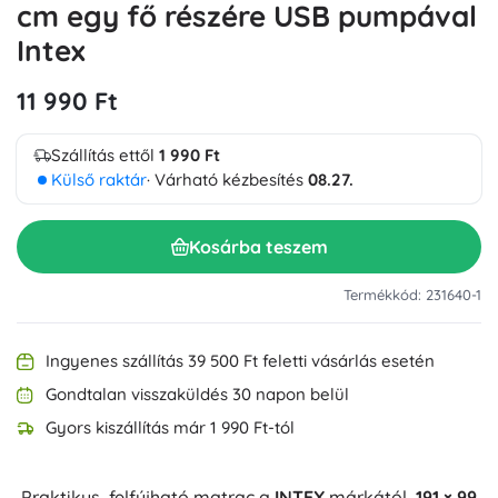
cm egy fő részére USB pumpával
Intex
11 990 Ft
Szállítás ettől
1 990 Ft
Külső raktár
· Várható kézbesítés
08.27.
Kosárba teszem
Termékkód: 231640-1
Ingyenes szállítás 39 500 Ft feletti vásárlás esetén
Gondtalan visszaküldés 30 napon belül
Gyors kiszállítás már 1 990 Ft-tól
Praktikus, felfújható matrac a
INTEX
márkától,
191 × 99