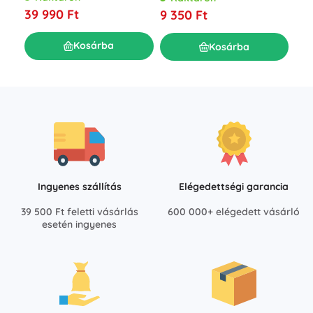
39 990 Ft
9 350 Ft
33
Kosárba
Kosárba
Ingyenes szállítás
Elégedettségi garancia
39 500 Ft feletti vásárlás
600 000+ elégedett vásárló
esetén ingyenes