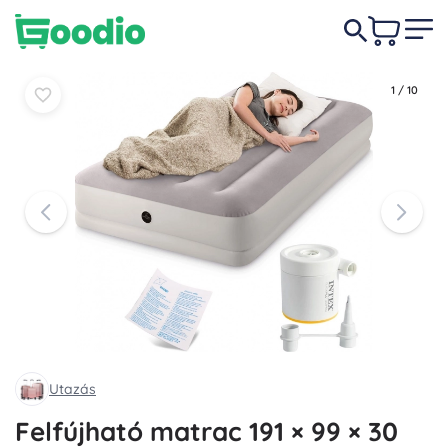
11 990 Ft
Kosárba
Kosárba
1
/
10
Utazás
Felfújható matrac 191 × 99 × 30