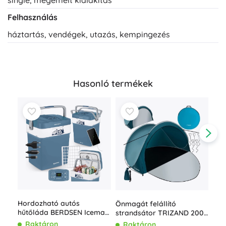
Felhasználás
háztartás, vendégek, utazás, kempingezés
Hasonló termékek
Hordozható autós
Önmagát felállító
Hor
hűtőláda BERDSEN Icemax
strandsátor TRIZAND 200
aut
29 l ECO móddal – kék
× 120 × 110 cm
üze
Raktáron
Raktáron
R