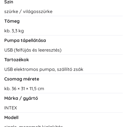
Szín
szürke / világosszürke
Tömeg
kb. 3,3 kg
Pumpa tápellátása
USB (felfújás és leeresztés)
Tartozékok
USB elektromos pumpa, szállító zsák
Csomag mérete
kb. 36 × 31 × 11,5 cm
Márka / gyártó
INTEX
Modell
single, megemelt kialakítás