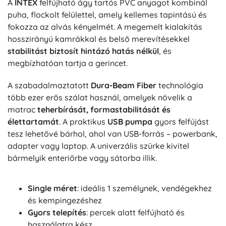
A
INTEX
felfújható ágy tartós PVC anyagot kombinál
puha, flockolt felülettel, amely kellemes tapintású és
fokozza az alvás kényelmét. A megemelt kialakítás
hosszirányú kamrákkal és belső merevítésekkel
stabilitást biztosít hintázó hatás nélkül
, és
megbízhatóan tartja a gerincet.
A szabadalmaztatott
Dura-Beam Fiber
technológia
több ezer erős szálat használ, amelyek növelik a
matrac
teherbírását, formastabilitását és
élettartamát
. A praktikus
USB pumpa
gyors felfújást
tesz lehetővé bárhol, ahol van USB-forrás – powerbank,
adapter vagy laptop. A univerzális szürke kivitel
bármelyik enteriőrbe vagy sátorba illik.
Single méret
: ideális 1 személynek, vendégekhez
és kempingezéshez
Gyors telepítés
: percek alatt felfújható és
használatra kész