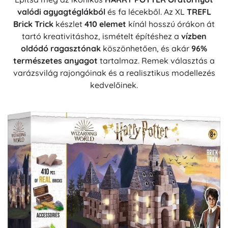
valódi agyagtéglákból
és fa lécekből. Az XL
TREFL
Brick Trick
készlet
410 elemet
kínál hosszú órákon át
tartó kreativitáshoz, ismételt építéshez a
vízben
oldódó ragasztónak
köszönhetően, és akár
96%
természetes anyagot
tartalmaz. Remek választás a
varázsvilág rajongóinak és a realisztikus modellezés
kedvelőinek.