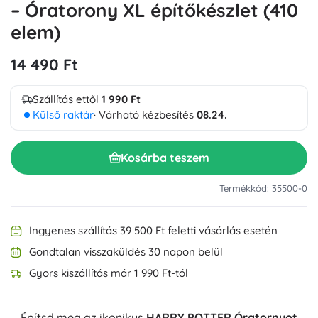
– Óratorony XL építőkészlet (410
elem)
14 490 Ft
Szállítás ettől
1 990 Ft
Külső raktár
· Várható kézbesítés
08.24.
Kosárba teszem
Termékkód: 35500-0
Ingyenes szállítás 39 500 Ft feletti vásárlás esetén
Gondtalan visszaküldés 30 napon belül
Gyors kiszállítás már 1 990 Ft-tól
Építsd meg az ikonikus
HARRY POTTER Óratornyot