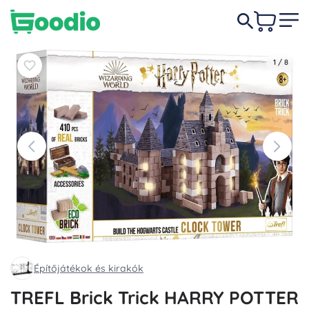
14 490 Ft
Kosárba
Kosárba
1
/
8
Építőjátékok és kirakók
TREFL Brick Trick HARRY POTTER