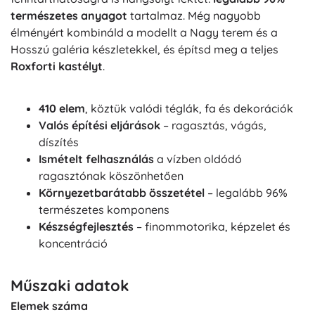
természetes anyagot
tartalmaz. Még nagyobb
élményért kombináld a modellt a
Nagy terem
és a
Hosszú galéria
készletekkel, és építsd meg a teljes
Roxforti kastélyt
.
410 elem
, köztük valódi téglák, fa és dekorációk
Valós építési eljárások
– ragasztás, vágás,
díszítés
Ismételt felhasználás
a vízben oldódó
ragasztónak köszönhetően
Környezetbarátabb összetétel
– legalább 96%
természetes komponens
Készségfejlesztés
– finommotorika, képzelet és
koncentráció
Műszaki adatok
Elemek száma