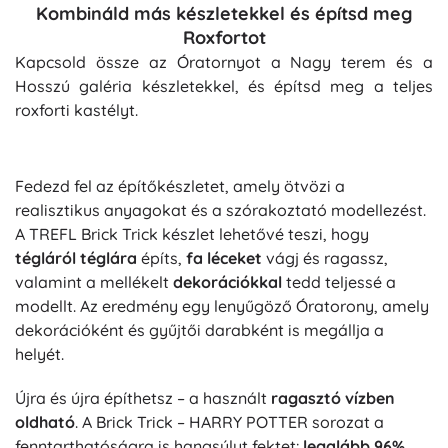
Kombináld más készletekkel és építsd meg
Roxfortot
Kapcsold össze az Óratornyot a Nagy terem és a
Hosszú galéria készletekkel, és építsd meg a teljes
roxforti kastélyt.
Fedezd fel az építőkészletet, amely ötvözi a
realisztikus anyagokat és a szórakoztató modellezést.
A TREFL Brick Trick készlet lehetővé teszi, hogy
tégláról téglára
építs,
fa léceket
vágj és ragassz,
valamint a mellékelt
dekorációkkal
tedd teljessé a
modellt. Az eredmény egy lenyűgöző Óratorony, amely
dekorációként és gyűjtői darabként is megállja a
helyét.
Újra és újra építhetsz – a használt
ragasztó vízben
oldható
. A Brick Trick – HARRY POTTER sorozat a
fenntarthatóságra is hangsúlyt fektet:
legalább 96%