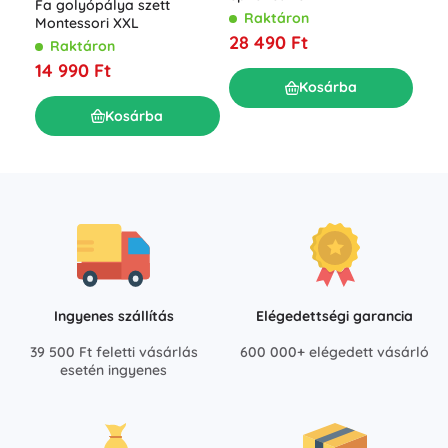
Fa golyópálya szett
Ele
Raktáron
Montessori XXL
BOF
28 490 Ft
kis
Raktáron
R
14 990 Ft
20
Kosárba
Kosárba
Ingyenes szállítás
Elégedettségi garancia
39 500 Ft feletti vásárlás
600 000+ elégedett vásárló
esetén ingyenes