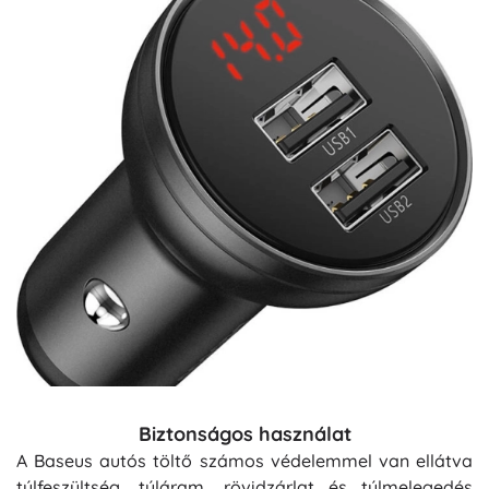
Biztonságos használat
A Baseus autós töltő számos védelemmel van ellátva
túlfeszültség, túláram, rövidzárlat és túlmelegedés