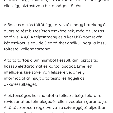
ellen, így biztosítva a biztonságos töltést.
A Baseus autós töltőt úgy tervezték, hogy hatékony és
gyors töltést biztosítson eszközeinek, még az utazás
során is. A 4,8 A teljesítmény és a két USB port révén
két eszközt is egyidejűleg tölthet anélkül, hogy a lassú
töltéstől kellene tartania.
A töltő tartós alumíniumból készült, ami biztosítja
hosszú élettartamát és karcállóságát. Emellett
intelligens kijelzővel van felszerelve, amely
információkat nyújt a töltésről és figyeli az
akkufeszültséget.
A biztonságos használatot a túlfeszültség, túláram,
rövidzárlat és túlmelegedés elleni védelem garantálja.
A töltő szorosan rögzítve van a szivargyújtó aljzatban,