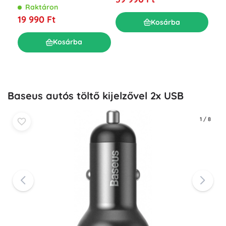
hor
BOSCH csatlakozóval,
Raktáron
akk
vízálló
R
19 990 Ft
Kosárba
34
Kosárba
Baseus autós töltő kijelzővel 2x USB
1
/
8