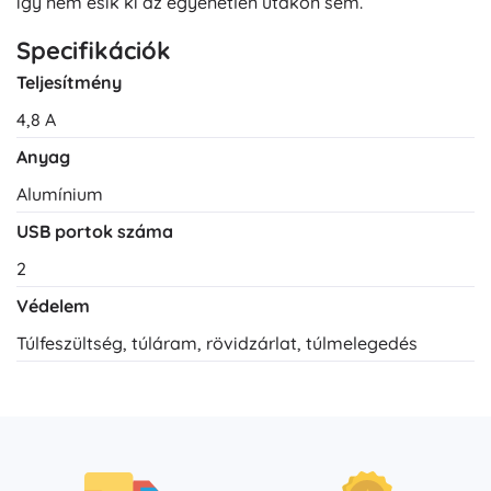
így nem esik ki az egyenetlen utakon sem.
Specifikációk
Teljesítmény
4,8 A
Anyag
Alumínium
USB portok száma
2
Védelem
Túlfeszültség, túláram, rövidzárlat, túlmelegedés