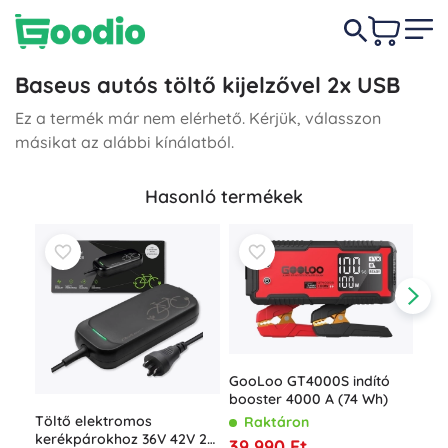
Baseus autós töltő kijelzővel 2x USB
Ez a termék már nem elérhető. Kérjük, válasszon
másikat az alábbi kínálatból.
Hasonló termékek
GooLoo GT4000S indító
booster 4000 A (74 Wh)
Töltő elektromos
Raktáron
Goo
kerékpárokhoz 36V 42V 2A
39 990 Ft