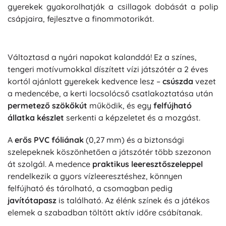
gyerekek gyakorolhatják a csillagok dobását a polip
csápjaira, fejlesztve a finommotorikát.
Változtasd a nyári napokat kalanddá! Ez a színes,
tengeri motívumokkal díszített vízi játszótér a 2 éves
kortól ajánlott gyerekek kedvence lesz –
csúszda
vezet
a medencébe, a kerti locsolócső csatlakoztatása után
permetező szökőkút
működik, és egy
felfújható
állatka készlet
serkenti a képzeletet és a mozgást.
A
erős PVC fóliának
(0,27 mm) és a biztonsági
szelepeknek köszönhetően a játszótér több szezonon
át szolgál. A medence
praktikus leeresztőszeleppel
rendelkezik a gyors vízleeresztéshez, könnyen
felfújható és tárolható, a csomagban pedig
javítótapasz
is található. Az élénk színek és a játékos
elemek a szabadban töltött aktív időre csábítanak.