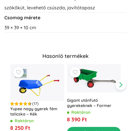
szökőkút, levehető csúszda, javítótapasz
Csomag mérete
39 × 39 × 10 cm
Hasonló termékek
Gigant utánfutó
(17)
gyerekeknek – Farmer
Yupee nagy gyerek fém
Raktáron
talicska – Kék
8 390 Ft
Raktáron
End
8 250 Ft