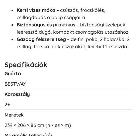
Kerti vizes móka
– csúszás, fröcskölés,
csillagdobás a polip csápjaira.
Biztonságos és praktikus
– biztonsági szelepek,
leeresztő dugó, kompakt csomagolás utazáshoz.
Gazdag felszereltség
– delfin, polip, 2 halacska, 2
csillag, fácska alakú szökőkút, levehető csúszda.
Specifikációk
Gyártó
BESTWAY
Korosztály
2+
Méretek
239 × 206 × 86 cm (h × sz × m)
Maximális teherbírás