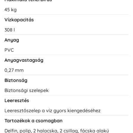
45 kg
Vízkapacitás
308 l
Anyag
PVC
Anyagvastagság
0,27 mm
Biztonság
Biztonsági szelepek
Leeresztés
Leeresztőszelep a víz gyors kiengedéséhez
Tartozékok a csomagban
Delfin, polip, 2 halacska, 2 csillag, fácska alakú