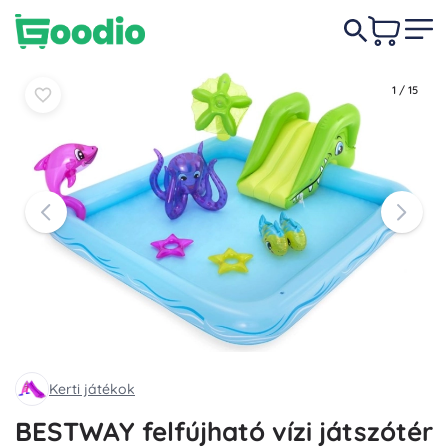
18 490 Ft
Kosárba
Kosárba
1
/
15
Kerti játékok
BESTWAY felfújható vízi játszótér