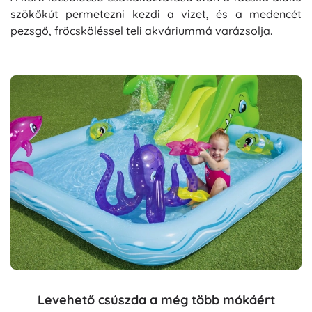
szökőkút permetezni kezdi a vizet, és a medencét
pezsgő, fröcsköléssel teli akváriummá varázsolja.
Levehető csúszda a még több mókáért