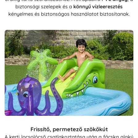
biztonsági szelepek és a
könnyű vízleeresztés
kényelmes és biztonságos használatot biztosítanak.
Frissítő, permetező szökőkút
A kerti locsolócső csatlakoztatása után a fácska alakú