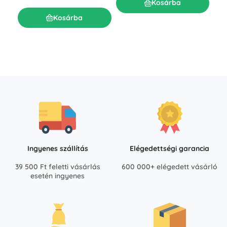
futó
Kosárba
R
Kosárba
8 0
Ingyenes szállítás
Elégedettségi garancia
39 500 Ft feletti vásárlás
600 000+ elégedett vásárló
esetén ingyenes