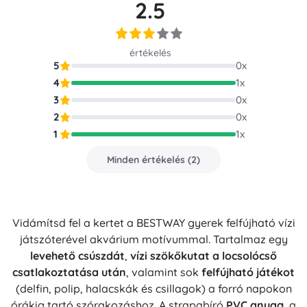
2.5
értékelés
5
0
x
4
1
x
3
0
x
2
0
x
1
1
x
Minden értékelés
(
2
)
Vidámítsd fel a kertet a BESTWAY gyerek felfújható vízi
játszóterével akvárium motívummal. Tartalmaz egy
levehető csúszdát
,
vízi szökőkutat a locsolócső
csatlakoztatása után
, valamint sok
felfújható játékot
(delfin, polip, halacskák és csillagok) a forró napokon
órákig tartó szórakozáshoz. A strapabíró
PVC anyag
, a