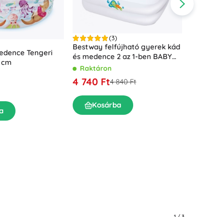
Mosdókiegészítők
Dekorációk
WC-kiegészítők
Kád- és zuhanykiegészítők
Figurák
(3)
Bestway felfújható gyerek kád
Fürdőszobai textíliák
edence Tengeri
és medence 2 az 1-ben BABY
6 cm
STEP 1-2-3 (86 × 86 cm)
Raktáron
Felfúj
4 740 Ft
4 840 Ft
szigett
Rakt
Kosárba
a
7 550
Babák és kisbabák
K
Könyvek
1
/
3