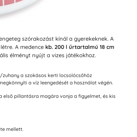
 rengeteg szórakozást kínál a gyerekeknek. A
 létre. A medence
kb. 200 l űrtartalmú 18 cm
is élményt nyújt a vizes játékokhoz.
ej/zuhany a szokásos kerti locsolócsőhöz
 megkönnyíti a víz leengedését a használat végén.
ka első pillantásra magára vonja a figyelmet, és kis
e mellett.