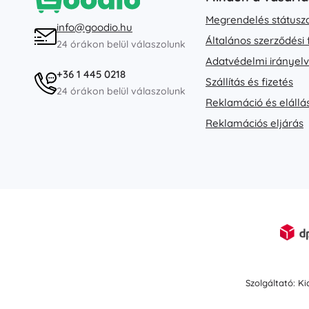
Megrendelés státusz
info@goodio.hu
Általános szerződési 
24 órákon belül válaszolunk
Adatvédelmi irányel
+36 1 445 0218
Szállítás és fizetés
24 órákon belül válaszolunk
Reklamáció és elállá
Reklamációs eljárás
Szolgáltató: K