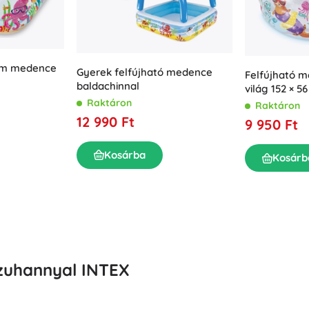
Felszerelés a legkisebbeknek
Zene
Grillezés
Dekorációk
Biztonság
Iskola
ium medence
Rendezés
Gyerek felfújható medence
Felfújható m
baldachinnal
Éjszakai világítás
világ 152 × 5
Raktáron
Raktáron
12 990 Ft
9 950 Ft
Kosárba
Kosárb
Party
Vízijátékok
zuhannyal INTEX