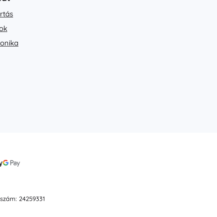
rtás
ok
ronika
ószám: 24259331