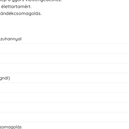
élettartamért.
 ajándékcsomagolás.
 zuhannyal
gnál)
 csomagolás