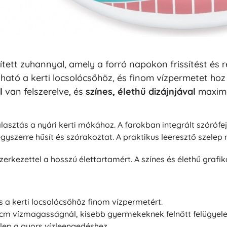
tett zuhannyal, amely a forró napokon frissítést és
ató a kerti locsolócsőhöz, és finom vízpermetet hoz
l
van felszerelve, és
színes, élethű dizájnjával
maximál
álasztás a nyári kerti mókához. A farokban integrált szóróf
gyszerre hűsít és szórakoztat. A praktikus leeresztő szelep
zerkezettel a hosszú élettartamért. A színes és élethű grafi
 a kerti locsolócsőhöz finom vízpermetért.
 cm vízmagasságnál, kisebb gyermekeknek felnőtt felügyelet
elep a gyors vízleengedéshez.