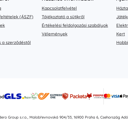
a
Kapcsolatfelvétel
Házta
feltételek (ÁSZF)
Tájékoztató a sütikről
Játék
vek
Értékelési feldolgozási szabályok
Elekt
Vélemények
Kert
s a szerződéstől
Hobbi
idero Group s.r.o., Malobřevnovská 904/33, 16900 Praha 6, Csehország Ad