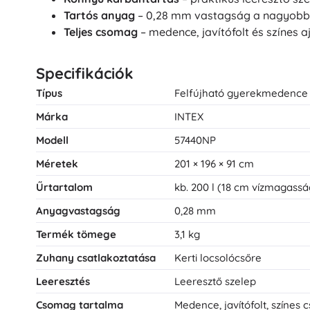
Tartós anyag
– 0,28 mm vastagság a nagyobb 
Teljes csomag
– medence, javítófolt és színes
Specifikációk
Típus
Felfújható gyerekmedence
Márka
INTEX
Modell
57440NP
Méretek
201 × 196 × 91 cm
Űrtartalom
kb. 200 l (18 cm vízmagassá
Anyagvastagság
0,28 mm
Termék tömege
3,1 kg
Zuhany csatlakoztatása
Kerti locsolócsőre
Leeresztés
Leeresztő szelep
Csomag tartalma
Medence, javítófolt, színes