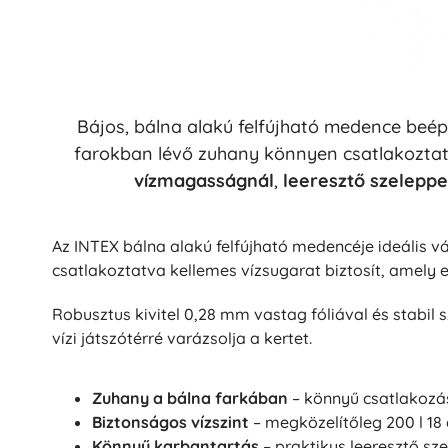
Bájos, bálna alakú felfújható medence beépí
farokban lévő zuhany könnyen csatlakoztath
vízmagasságnál
,
leeresztő szeleppe
Az INTEX bálna alakú felfújható medencéje ideális v
csatlakoztatva kellemes vízsugarat biztosít, amely e
Robusztus kivitel 0,28 mm vastag fóliával és stabil s
vízi játszótérré varázsolja a kertet.
Zuhany a bálna farkában
– könnyű csatlakozás
Biztonságos vízszint
– megközelítőleg 200 l 18
Könnyű karbantartás
– praktikus leeresztő sz