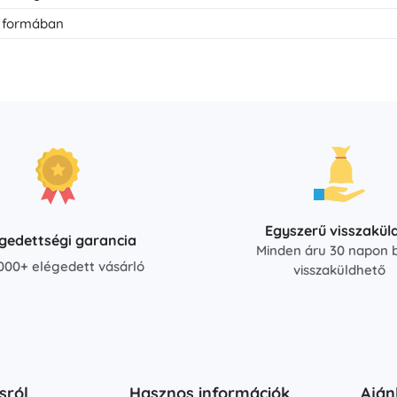
a formában
Egyszerű visszakül
égedettségi garancia
Minden áru 30 napon b
000+ elégedett vásárló
visszaküldhető
sról
Hasznos információk
Aján