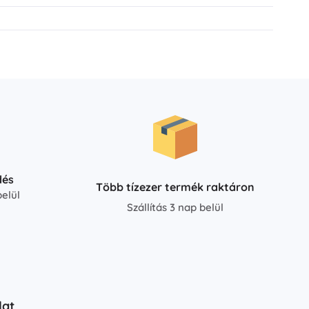
dés
Több tízezer termék raktáron
elül
Szállítás 3 nap belül
lat