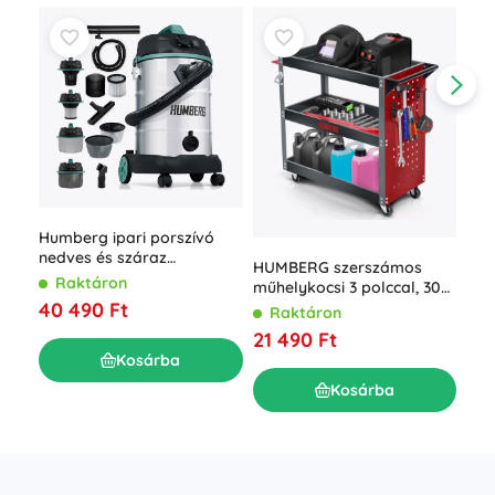
Humberg ipari porszívó
Hum
nedves és száraz
eme
HUMBERG szerszámos
porszívózáshoz, 30 l, 1600
Raktáron
R
műhelykocsi 3 polccal, 300
W
40 490 Ft
kg
9 4
Raktáron
21 490 Ft
Kosárba
Kosárba