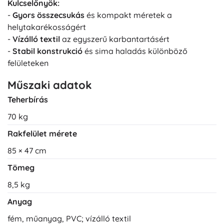
Kulcselőnyök:
-
Gyors összecsukás
és kompakt méretek a
helytakarékosságért
-
Vízálló textil
az egyszerű karbantartásért
-
Stabil konstrukció
és sima haladás különböző
felületeken
Műszaki adatok
Teherbírás
70 kg
Rakfelület mérete
85 × 47 cm
Tömeg
8,5 kg
Anyag
fém, műanyag, PVC; vízálló textil