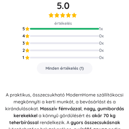
5.0
értékelés
5
1
x
4
0
x
3
0
x
2
0
x
1
0
x
Minden értékelés
(
1
)
A praktikus, összecsukható ModernHome szállítókocsi
megkönnyíti a kerti munkát, a bevásárlást és a
kirándulásokat.
Masszív fémvázzal
,
nagy, gumibordás
kerekekkel
a könnyű gördülésért és
akár 70 kg
teherbírással
rendelkezik. A
gyors összecsukásnak