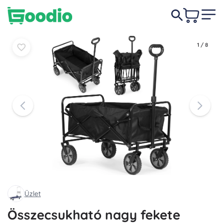
16 490 Ft
Kosárba
Kosárba
1
/
8
Üzlet
Összecsukható nagy fekete