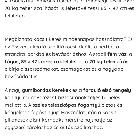
A robusztus fémkonstrukció és a minőségi textil akár
70 kg teher szállítását is lehetővé teszi 85 × 47 cm-es
felületen.
Megbízható kocsit keres mindennapos használatra? Ez
az összecsukható szállítókocsi ideális a kertbe, a
strandra, parkba és bevásárláshoz. A stabil
fém váz
, a
tágas, 85 × 47 cm-es rakfelület
és a
70 kg teherbírás
elbírja a szerszámokat, csomagokat és a nagyobb
bevásárlást is.
A nagy
gumibordás kerekek
és a
forduló első tengely
könnyű manőverezést biztosítanak teljes terhelés
mellett is. A
széles teleszkópos fogantyú
biztos és
kényelmes fogást nyújt. Használat után a kocsit
pillanatok alatt kompakt méretre hajthatja az
egyszerű tároláshoz és autós szállításhoz.