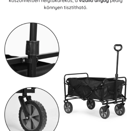
köszönhetően helytakarékos, a
vízálló anyag
pedig
könnyen tisztítható.