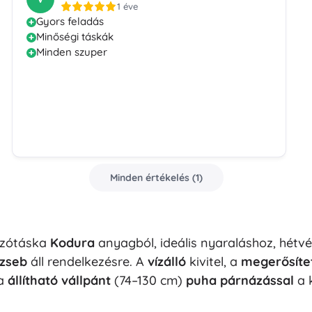
1 éve
Gyors feladás
Minőségi táskák
Minden szuper
Minden értékelés
(
1
)
azótáska
Kodura
anyagból, ideális nyaraláshoz, hétv
lzseb
áll rendelkezésre. A
vízálló
kivitel, a
megerősítet
 a
állítható vállpánt
(74–130 cm)
puha párnázással
a 