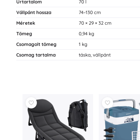
Űrtartalom
70 l
Vállpánt hossza
74–130 cm
Méretek
70 × 29 × 32 cm
Tömeg
0,94 kg
Csomagolt tömeg
1 kg
Csomag tartalma
táska, vállpánt