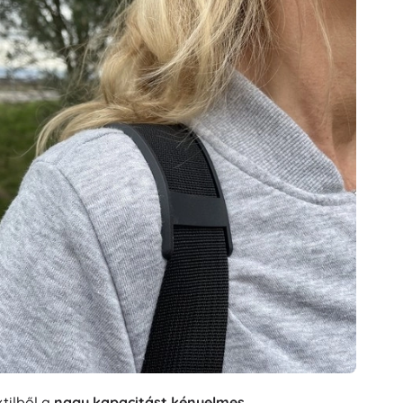
tilből a
nagy kapacitást
kényelmes