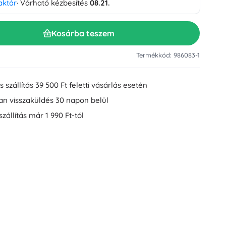
aktár
· Várható kézbesítés
08.21.
Mosdókiegészítők
Dekorációk
WC-kiegészítők
Kosárba teszem
Kád- és zuhanykiegészítők
Figurák
Fürdőszobai textíliák
Termékkód: 986083-1
 szállítás 39 500 Ft feletti vásárlás esetén
an visszaküldés 30 napon belül
szállítás már 1 990 Ft-tól
Babák és kisbabák
Könyvek