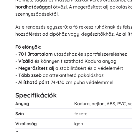
hordhatósággal
ötvözi. A megerősített alj pakolásko
szennyeződésektől.
Az elrendezés egyszerű: a fő rekesz ruháknak és fels
hozzáférést ad cipőhöz vagy kiegészítőkhöz. Az állít
Fő előnyök:
-
70 l űrtartalom
utazáshoz és sportfelszereléshez
-
Vízálló
és könnyen tisztítható Kodura anyag
-
Megerősített alj
a stabilitásért és a védelemért
-
Több zseb
az áttekinthető pakoláshoz
-
Állítható pánt
74–130 cm puha védelemmel
Specifikációk
Anyag
Kodura, nejlon, ABS, PVC, v
Szín
fekete
Vízállóság
igen