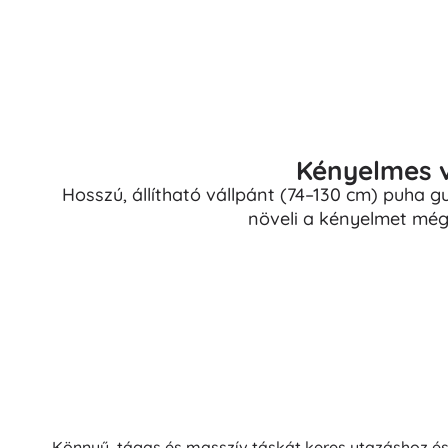
Kényelmes v
Hosszú, állítható vállpánt (74–130 cm) puha gu
növeli a kényelmet még
Könnyű, tágas és masszív táskát keres utazáshoz és 