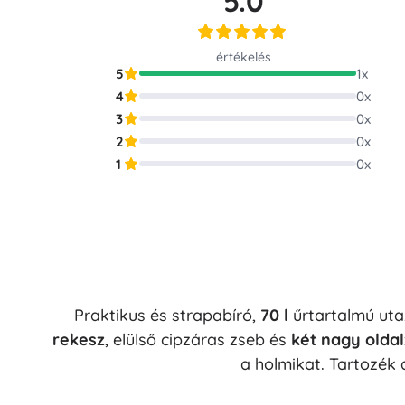
5.0
Puzzle
értékelés
5
1
x
4
0
x
3
0
x
2
0
x
1
0
x
Praktikus és strapabíró,
70 l
űrtartalmú ut
rekesz
, elülső cipzáras zseb és
két nagy olda
a holmikat. Tartozék