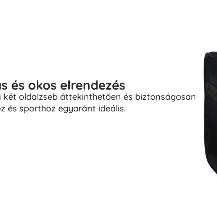
ás és okos elrendezés
 a két oldalzseb áttekinthetően és biztonságosan
z és sporthoz egyaránt ideális.