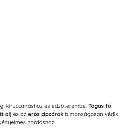
égi kiruccanáshoz és edzőterembe.
Tágas fő
t alj
és az
erős cipzárak
biztonságosan védik
kényelmes hordáshoz.