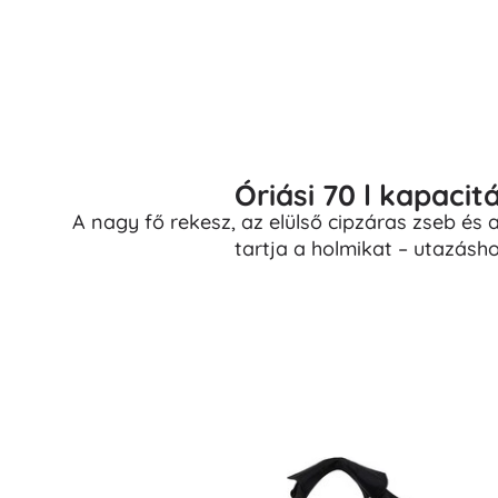
Óriási 70 l kapacit
A nagy fő rekesz, az elülső cipzáras zseb és
tartja a holmikat – utazásho