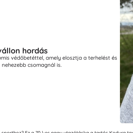
állon hordás
mis védőbetéttel, amely elosztja a terhelést és
 nehezebb csomagnál is.
sporthoz? Ez a 70 l-es nagy utazótáska a tartós Kodura tex