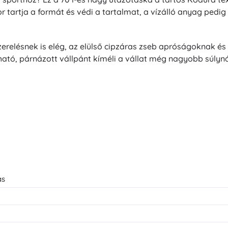
r tartja a formát és védi a tartalmat, a vízálló anyag pedi
zerelésnek is elég, az elülső cipzáras zseb apróságoknak és
ható, párnázott vállpánt kíméli a vállat még nagyobb súlynál
as