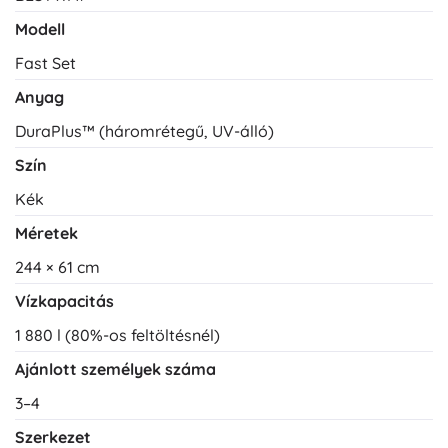
Modell
Fast Set
Anyag
DuraPlus™ (háromrétegű, UV-álló)
Szín
Kék
Méretek
244 × 61 cm
Vízkapacitás
1 880 l (80%-os feltöltésnél)
Ajánlott személyek száma
3–4
Szerkezet