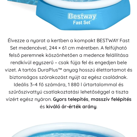
Élvezze a nyarat a kertben a kompakt BESTWAY Fast
Set medencével, 244 × 61 cm méretben. A felfújható
felső peremnek köszönhetően a medence felállítása
rendkívül egyszerű – csak fújja fel és engedjen bele
vizet. A tartós DuraPlus™ anyag hosszú élettartamot és
biztonságos szórakozást nyújt az egész családnak.
Ideális 3–4 fő számára, 1 880 l űrtartalommal és
szűrőszivattyú csatlakoztatási lehetőséggel a tiszta
vízért egész nyáron.
Gyors telepítés
,
masszív felépítés
és
kiváló ár-érték arány
.