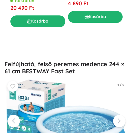
Raktáron
4 890 Ft
Fel
20 490 Ft
me
R
Kosárba
Kosárba
11 
Felfújható, felső peremes medence 244 ×
61 cm BESTWAY Fast Set
1
/
5