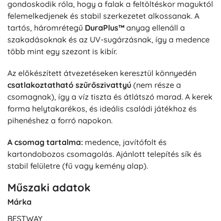
gondoskodik róla, hogy a falak a feltöltéskor maguktól
felemelkedjenek és stabil szerkezetet alkossanak. A
tartós, háromrétegű
DuraPlus™
anyag ellenáll a
szakadásoknak és az UV-sugárzásnak, így a medence
több mint egy szezont is kibír.
Az előkészített átvezetéseken keresztül könnyedén
csatlakoztatható szűrőszivattyú
(nem része a
csomagnak), így a víz tiszta és átlátszó marad. A kerek
forma helytakarékos, és ideális családi játékhoz és
pihenéshez a forró napokon.
A csomag tartalma:
medence, javítófolt és
kartondobozos csomagolás. Ajánlott telepítés sík és
stabil felületre (fű vagy kemény alap).
Műszaki adatok
Márka
BESTWAY