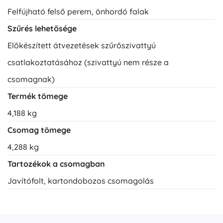
Felfújható felső perem, önhordó falak
Szűrés lehetősége
Előkészített átvezetések szűrőszivattyú
csatlakoztatásához (szivattyú nem része a
csomagnak)
Termék tömege
4,188 kg
Csomag tömege
4,288 kg
Tartozékok a csomagban
Javítófolt, kartondobozos csomagolás