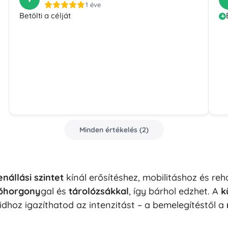
1 éve
Betölti a célját
Minden értékelés
(
2
)
enállási szintet
kínál erősítéshez, mobilitáshoz és reh
tóhorgony
gal és
tárolózsákkal
, így bárhol edzhet. A
k
dhoz igazíthatod az intenzitást – a bemelegítéstől a