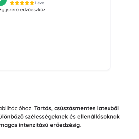
1 éve
Egyszerű edzőeszköz
abilitációhoz.
Tartós, csúszásmentes latexből
ülönböző szélességeknek és ellenállásoknak
magas intenzitású erőedzésig
.