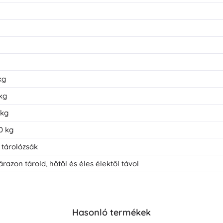
kg
 kg
 kg
0 kg
 tárolózsák
árazon tárold, hőtől és éles élektől távol
Hasonló termékek