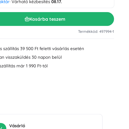
aktár
· Várható kézbesítés
08.17.
Mosdókiegészítők
Dekorációk
WC-kiegészítők
Kosárba teszem
Kád- és zuhanykiegészítők
Figurák
Fürdőszobai textíliák
Termékkód: 497994-1
 szállítás 39 500 Ft feletti vásárlás esetén
an visszaküldés 30 napon belül
szállítás már 1 990 Ft-tól
Babák és kisbabák
Könyvek
Vásárló
V