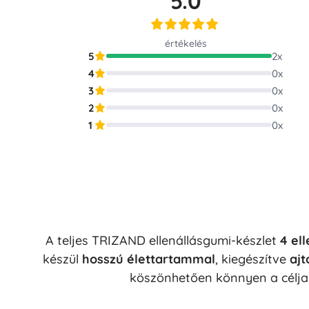
5.0
Puzzle
értékelés
5
2
x
4
0
x
3
0
x
2
0
x
1
0
x
A teljes TRIZAND ellenállásgumi-készlet
4 ell
készül
hosszú élettartammal
, kiegészítve
aj
köszönhetően könnyen a céljai