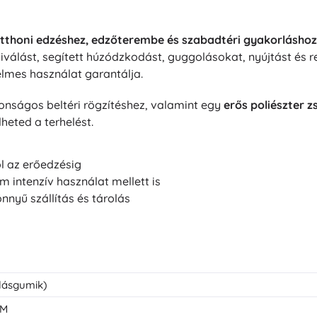
tthoni edzéshez, edzőterembe és szabadtéri gyakorláshoz
tiválást, segített húzódzkodást, guggolásokat, nyújtást és r
elmes használat garantálja.
ztonságos beltéri rögzítéshez, valamint egy
erős poliészter z
heted a terhelést.
l az erőedzésig
m intenzív használat mellett is
önnyű szállítás és tárolás
lásgumik)
OM