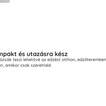
pakt és utazásra kész
lózsák teszi lehetővé az edzést otthon, edzőterembe
, amikor csak szeretnéd.