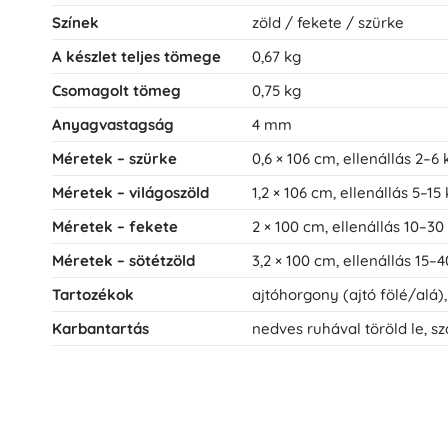
Színek
zöld / fekete / szürke
A készlet teljes tömege
0,67 kg
Csomagolt tömeg
0,75 kg
Anyagvastagság
4 mm
Méretek – szürke
0,6 × 106 cm, ellenállás 2–6 
Méretek – világoszöld
1,2 × 106 cm, ellenállás 5–15
Méretek – fekete
2 × 100 cm, ellenállás 10–30
Méretek – sötétzöld
3,2 × 100 cm, ellenállás 15–4
Tartozékok
ajtóhorgony (ajtó fölé/alá),
Karbantartás
nedves ruhával töröld le, sz