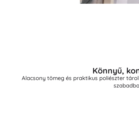
Könnyű, kom
Alacsony tömeg és praktikus poliészter táro
szabadban