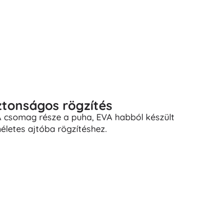
ztonságos rögzítés
 A csomag része a puha, EVA habból készült
életes ajtóba rögzítéshez.