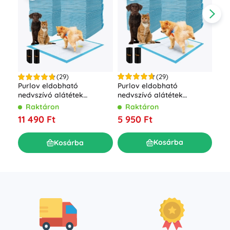
(29)
(29)
Purlov eldobható
Ele
Purlov eldobható
nedvszívó alátétek
kik
nedvszívó alátétek
állatoknak – 60×60 cm, 100
800
állatoknak – 60×90 cm, 100
Raktáron
R
Raktáron
db
táv
db
5 950 Ft
9 3
11 490 Ft
Kosárba
Kosárba