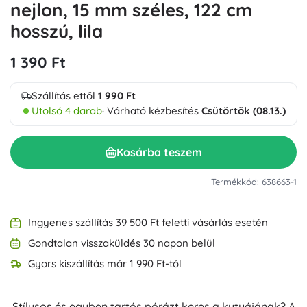
nejlon, 15 mm széles, 122 cm
hosszú, lila
1 390 Ft
Szállítás ettől
1 990 Ft
Utolsó 4 darab
· Várható kézbesítés
Csütörtök (08.13.)
Kosárba teszem
Termékkód: 638663-1
Ingyenes szállítás 39 500 Ft feletti vásárlás esetén
Gondtalan visszaküldés 30 napon belül
Gyors kiszállítás már 1 990 Ft-tól
Stílusos és egyben tartós pórázt keres a kutyájának? A