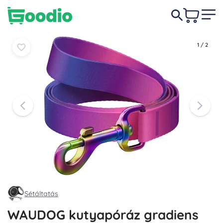
1 390 Ft
Kosárba
Kosárba
1
/
2
Sétáltatás
WAUDOG kutyapóráz gradiens