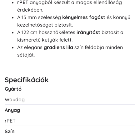
rPET
anyagból készült a magas ellenállóság
érdekében.
A 15 mm szélesség
kényelmes fogást
és könnyű
kezelhetőséget biztosít.
A 122 cm hossz tökéletes
irányítást
biztosít a
kisméretű kutyák felett.
Az elegáns
gradiens lila
szín feldobja minden
sétáját.
Specifikációk
Gyártó
Waudog
Anyag
rPET
Szín