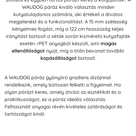
WAUDOG póráz kiváló választás minden
kutyatulajdonos számára, aki értékeli a divatos
megjelenést és a funkcionalitást. A 15 mm szélesség
kényelmes fogást, míg a 122 cm hosszúság teljes
irányítást biztosít a séták során kisméretű kutyafajták
esetén. rPET anyagból készült, ami
magas
ellenállóságot
nyújt, míg a titán bevonat további
kopásállóságot
biztosít.
A WAUDOG póráz gyönyörű gradiens dizájnnal
rendelkezik, amely biztosan felkelti a figyelmet. Ha
olyan pórázt keres, amely ötvözi az esztétikát és a
praktikusságot, ez a póráz ideális választás.
Felhasznált anyagai révén kivételes szilárdságot és
tartósságot kínál.