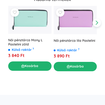
Női pénztárca Mony L
Női pénztárca lila Pastelini
Pastelini zöld
?
Külső raktár
?
Külső raktár
3 840 Ft
3 890 Ft
Női
Past
K
Kosárba
Kosárba
3 8