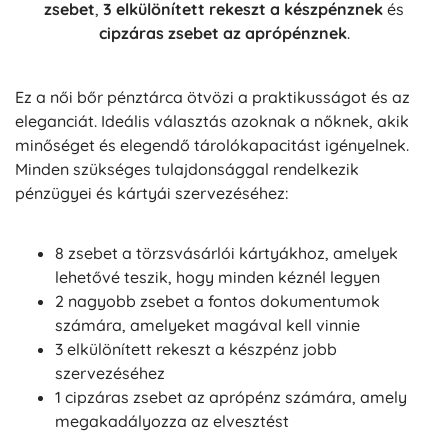
zsebet
,
3 elkülönített rekeszt a készpénznek
és
cipzáras zsebet az aprópénznek
.
Ez a női bőr pénztárca ötvözi a praktikusságot és az
eleganciát. Ideális választás azoknak a nőknek, akik
minőséget és elegendő tárolókapacitást igényelnek.
Minden szükséges tulajdonsággal rendelkezik
pénzügyei és kártyái szervezéséhez:
8 zsebet a törzsvásárlói kártyákhoz, amelyek
lehetővé teszik, hogy minden kéznél legyen
2 nagyobb zsebet a fontos dokumentumok
számára, amelyeket magával kell vinnie
3 elkülönített rekeszt a készpénz jobb
szervezéséhez
1 cipzáras zsebet az aprópénz számára, amely
megakadályozza az elvesztést