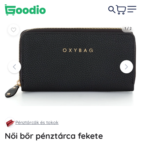
3 840 Ft
Kosárba
Kosárba
1
/
2
Pénztárcák és tokok
Női bőr pénztárca fekete