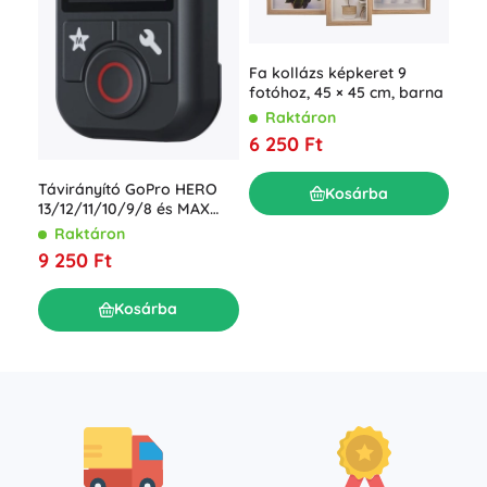
MAC
Fa kollázs képkeret 9
mel
fotóhoz, 45 × 45 cm, barna
kam
R
Raktáron
6 0
6 250 Ft
Távirányító GoPro HERO
Kosárba
13/12/11/10/9/8 és MAX
kamerákhoz
Raktáron
9 250 Ft
Kosárba