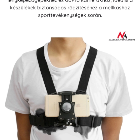
fényképezőgépekhez és GoPro kamerákhoz, ideális a
készülékek biztonságos rögzítéséhez a mellkashoz
sporttevékenységek során.