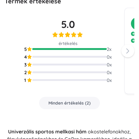
Termék értékelése
5.0
V
k
f
értékelés
5
2
x
4
0
x
3
0
x
2
0
x
1
0
x
Minden értékelés
(
2
)
Univerzális sportos mellkasi hám
okostelefonokhoz,