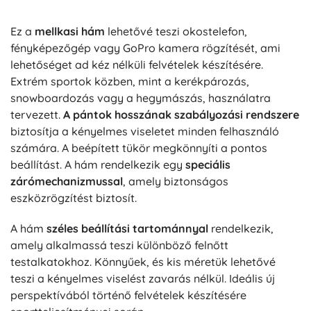
Ez a
mellkasi hám
lehetővé teszi okostelefon,
fényképezőgép vagy GoPro kamera rögzítését, ami
lehetőséget ad kéz nélküli felvételek készítésére.
Extrém sportok közben, mint a kerékpározás,
snowboardozás vagy a hegymászás, használatra
tervezett.
A pántok hosszának szabályozási rendszere
biztosítja a kényelmes viseletet minden felhasználó
számára. A beépített tükör megkönnyíti a pontos
beállítást. A hám rendelkezik egy
speciális
zárómechanizmussal
, amely biztonságos
eszközrögzítést biztosít.
A hám
széles beállítási tartománnyal
rendelkezik,
amely alkalmassá teszi különböző felnőtt
testalkatokhoz. Könnyűek, és kis méretük lehetővé
teszi a kényelmes viselést zavarás nélkül. Ideális új
perspektívából történő felvételek készítésére