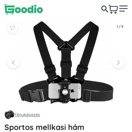
5 590 Ft
Kosárba
Kosárba
1
/
9
Fényképezés
Sportos mellkasi hám