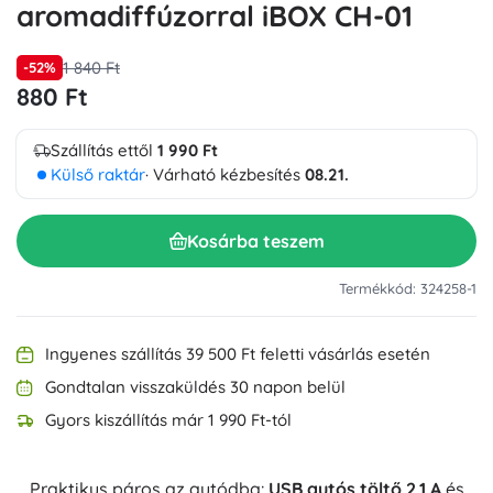
aromadiffúzorral iBOX CH-01
1 840 Ft
-52%
880 Ft
Szállítás ettől
1 990 Ft
Külső raktár
· Várható kézbesítés
08.21.
Kosárba teszem
Termékkód: 324258-1
Ingyenes szállítás 39 500 Ft feletti vásárlás esetén
Gondtalan visszaküldés 30 napon belül
Gyors kiszállítás már 1 990 Ft-tól
Praktikus páros az autódba:
USB autós töltő 2,1 A
és