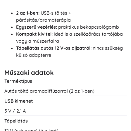
2 az 1-ben:
USB-s töltés +
párásítás/aromaterápia
Egyszerű vezérlés:
praktikus bekapcsológomb
Kompakt kivitel:
ideális a szellőzőrács tartójába
vagy a műszerfalra
Tápellátás autós 12 V-os aljzatról:
nincs szükség
külső adapterre
Műszaki adatok
Terméktípus
Autós töltő aromadiffúzorral (2 az 1-ben)
USB kimenet
5 V / 2,1 A
Tápellátás
12 V (szivargyújtó aljzat)