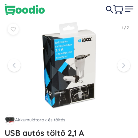
1 840 Ft
-52%
Kosárba
Kosárba
880 Ft
1
/
7
Akkumulátorok és töltés
USB autós töltő 2,1 A