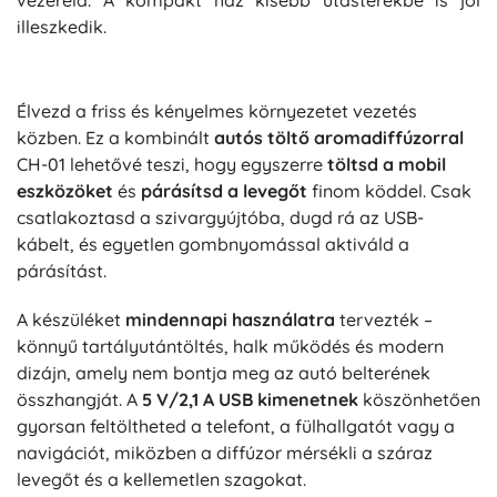
vezéreld. A kompakt ház kisebb utasterekbe is jól
illeszkedik.
Élvezd a friss és kényelmes környezetet vezetés
közben. Ez a kombinált
autós töltő aromadiffúzorral
CH-01 lehetővé teszi, hogy egyszerre
töltsd a mobil
eszközöket
és
párásítsd a levegőt
finom köddel. Csak
csatlakoztasd a szivargyújtóba, dugd rá az USB-
kábelt, és egyetlen gombnyomással aktiváld a
párásítást.
A készüléket
mindennapi használatra
tervezték –
könnyű tartályutántöltés, halk működés és modern
dizájn, amely nem bontja meg az autó belterének
összhangját. A
5 V/2,1 A USB kimenetnek
köszönhetően
gyorsan feltöltheted a telefont, a fülhallgatót vagy a
navigációt, miközben a diffúzor mérsékli a száraz
levegőt és a kellemetlen szagokat.