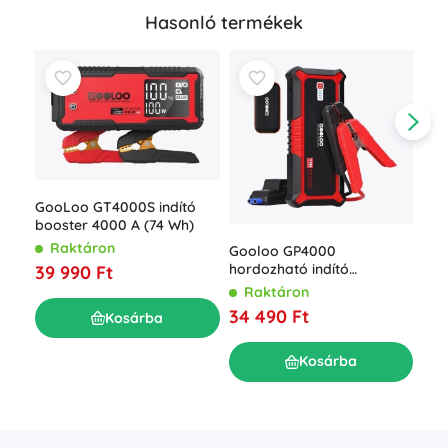
Hasonló termékek
GooLoo GT4000S indító
booster 4000 A (74 Wh)
Raktáron
Gooloo GP4000
Goo
hordozható indító
39 990 Ft
ind
akkumulátor 74 Wh
Raktáron
pow
R
34 490 Ft
mAh
Kosárba
49
Kosárba