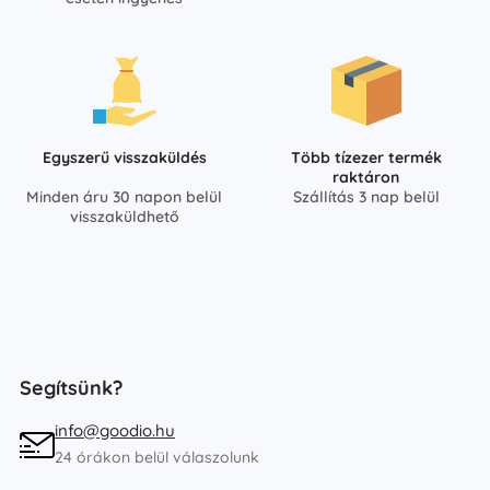
Egyszerű visszaküldés
Több tízezer termék
raktáron
Minden áru 30 napon belül
Szállítás 3 nap belül
visszaküldhető
Segítsünk?
info@goodio.hu
24 órákon belül válaszolunk