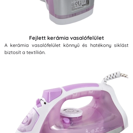
Fejlett kerámia vasalófelület
A kerámia vasalófelület könnyű és hatékony siklást
biztosít a textílián.