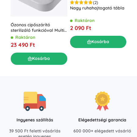
(2)
ESP
Nagy ruhahajtogató tábla
hől
R
Raktáron
Ózonos cipőszárító
3 3
2 090 Ft
sterilizáló funkcióval Multi
Dryer Ozone Pro
Raktáron
Kosárba
23 490 Ft
Kosárba
Ingyenes szállítás
Elégedettségi garancia
39 500 Ft feletti vásárlás
600 000+ elégedett vásárló
esetén ingyenes