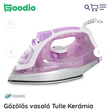
5 490 Ft
Kosárba
Kosárba
1
/
9
Vasalás
Gőzölős vasaló Tulle Kerámia