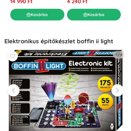
14 990 Ft
4 240 Ft
28
Kosárba
Kosárba
Elektronikus építőkészlet boffin ii light
1
/
8