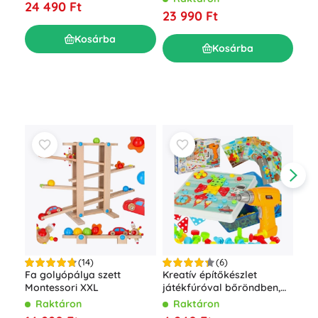
BOF
24 490 Ft
23 990 Ft
kis
R
20
Kosárba
Kosárba
(14)
(6)
Fa golyópálya szett
Kreatív építőkészlet
Bof
Montessori XXL
játékfúróval bőröndben,
épí
261 darab
Raktáron
Raktáron
R