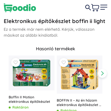
Elektronikus építőkészlet boffin ii light
Ez a termék már nem elérhető. Kérjük, válasszon
másikat az alábbi kínálatból.
Hasonló termékek
Boffin II Motion
BOFFIN II – Az én házam
elektronikus építőkészlet
elektronikus építőkészlet –
Raktáron
Ele
okosotthon gyerekeknek
Raktáron