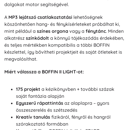
dolgokat motor segítségével.
A
MP3 lejátszó csatlakoztatási
lehetőségnek
köszönhetően hang- és fénykísérleteket próbálhat ki,
mint például a
színes orgona
vagy a
fénytánc
. Minden
alkatrész
színkódolt
a könnyű tájékozódás érdekében,
és teljes mértékben kompatibilis a többi BOFFIN
készlettel, így bővítheti projektjeit és saját ötleteket is
megvalósíthat.
Miért válassza a BOFFIN II LIGHT-ot:
175 projekt
a kézikönyvben + további százak
saját fantázia alapján
Egyszerű rápattintás
az alaplapra – gyors
összeszerelés és szétszedés
Kreatív tanulás
fizikáról, fényről és hangról
szórakoztató formában