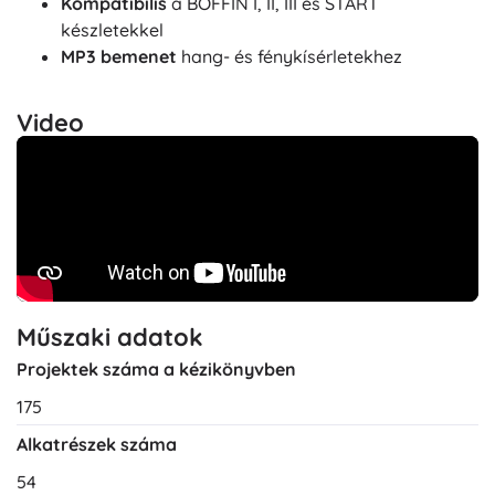
Kompatibilis
a BOFFIN I, II, III és START
készletekkel
MP3 bemenet
hang- és fénykísérletekhez
Video
Műszaki adatok
Projektek száma a kézikönyvben
175
Alkatrészek száma
54