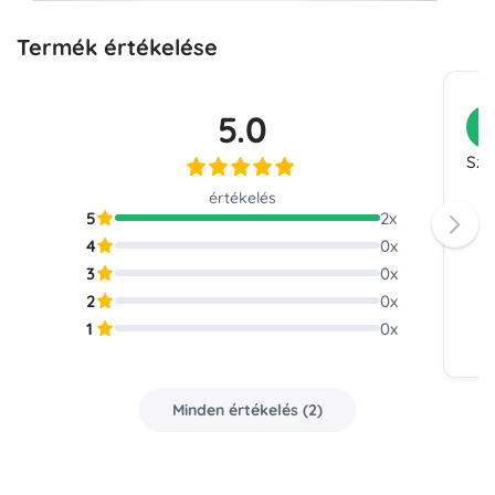
Termék értékelése
5.0
V
Szé
értékelés
5
2
x
4
0
x
3
0
x
2
0
x
1
0
x
Minden értékelés
(
2
)