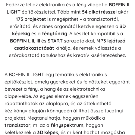
Fedezze fel az elektronika és a fény világát a
BOFFIN II
LIGHT
építőkészlettel. Több mint
54 alkatrésszel
akár
175 projektet
is megépíthet – a tranzisztortól,
erősítőtől és színes orgonától kezdve egészen a
3D
képekig
és a
fénytáncig
. A készlet kompatibilis a
BOFFIN I, II, III
és
START
sorozatokkal,
MP3 lejátszó
csatlakoztatását
kínálja, és remek választás a
szórakoztató tanuláshoz és kreatív kísérletezéshez.
A BOFFIN II LIGHT egy tematikus elektronikus
építőkészlet, amely gyerekeket és felnőtteket egyaránt
bevezet a fény, a hang és az elektrotechnika
alapelveibe. Az egyes elemek egyszerűen
rápattinthatók az alaplapra, és az áttekinthető
kézikönyv alapján könnyedén állíthat össze tucatnyi
projektet. Megtanulhatja, hogyan működik a
tranzisztor
, mi az a
fényspektrum
, hogyan
keletkeznek a
3D képek
, és miként hozhat mozgásba