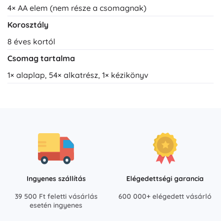
4× AA elem (nem része a csomagnak)
Korosztály
8 éves kortól
Csomag tartalma
1× alaplap, 54× alkatrész, 1× kézikönyv
Ingyenes szállítás
Elégedettségi garancia
39 500 Ft feletti vásárlás
600 000+ elégedett vásárló
esetén ingyenes