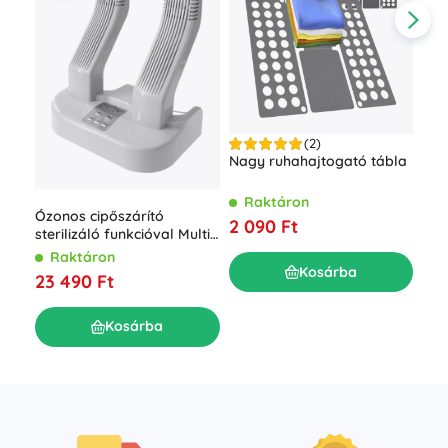
(2)
ESP
Nagy ruhahajtogató tábla
hől
R
Raktáron
Ózonos cipőszárító
3 3
2 090 Ft
sterilizáló funkcióval Multi
Dryer Ozone Pro
Raktáron
Kosárba
23 490 Ft
Kosárba