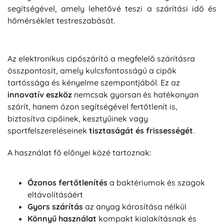
segítségével, amely lehetővé teszi a szárítási idő és
hőmérséklet testreszabását.
Az elektronikus cipőszárító a megfelelő szárításra
összpontosít, amely kulcsfontosságú a cipők
tartóssága és kényelme szempontjából. Ez az
innovatív eszköz
nemcsak gyorsan és hatékonyan
szárít, hanem ózon segítségével fertőtlenít is,
biztosítva cipőinek, kesztyűinek vagy
sportfelszereléseinek
tisztaságát és frissességét
.
A használat fő előnyei közé tartoznak:
Ózonos fertőtlenítés
a baktériumok és szagok
eltávolításáért
Gyors szárítás
az anyag károsítása nélkül
Könnyű használat
kompakt kialakításnak és