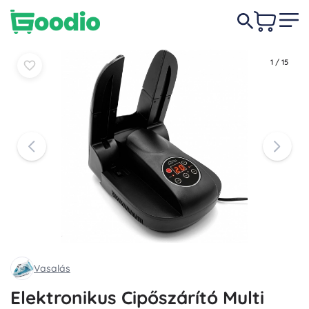
19 490 Ft
Kosárba
Kosárba
1
/
15
Vasalás
Elektronikus Cipőszárító Multi