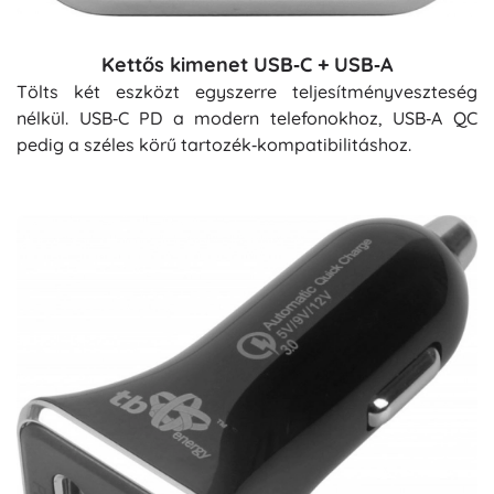
Kettős kimenet USB‑C + USB‑A
Tölts két eszközt egyszerre teljesítményveszteség
nélkül. USB‑C PD a modern telefonokhoz, USB‑A QC
pedig a széles körű tartozék‑kompatibilitáshoz.