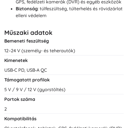
GPS, fedélzeti kamerák (DVR) és egyéb eszközök
Biztonság
: túlfeszültség, túlterhelés és rövidzárlat
elleni védelem
Műszaki adatok
Bemeneti feszültség
12–24 V (személy- és teherautók)
Kimenetek
USB‑C PD, USB‑A QC
Támogatott profilok
5 V / 9 V / 12 V (gyorstöltés)
Portok száma
2
Kompatibilitás