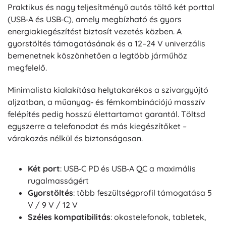
Praktikus és nagy teljesítményű autós töltő két porttal
(USB‑A és USB‑C), amely megbízható és gyors
energiakiegészítést biztosít vezetés közben. A
gyorstöltés támogatásának és a 12–24 V univerzális
bemenetnek köszönhetően a legtöbb járműhöz
megfelelő.
Minimalista kialakítása helytakarékos a szivargyújtó
aljzatban, a műanyag‑ és fémkombinációjú masszív
felépítés pedig hosszú élettartamot garantál. Töltsd
egyszerre a telefonodat és más kiegészítőket –
várakozás nélkül és biztonságosan.
Két port
: USB‑C PD és USB‑A QC a maximális
rugalmasságért
Gyorstöltés
: több feszültségprofil támogatása 5
V / 9 V / 12 V
Széles kompatibilitás
: okostelefonok, tabletek,