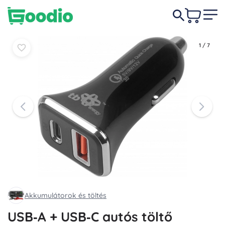
2 290 Ft
Kosárba
Kosárba
1
/
7
Akkumulátorok és töltés
USB‑A + USB‑C autós töltő