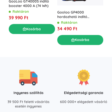
GooLoo GT4000S indító
booster 4000 A (74 Wh)
Raktáron
Gooloo GP4000
Goo
hordozható indító
39 990 Ft
ind
akkumulátor 74 Wh
Raktáron
pow
R
34 490 Ft
mAh
Kosárba
49
Kosárba
Ingyenes szállítás
Elégedettségi garancia
39 500 Ft feletti vásárlás
600 000+ elégedett vásárló
esetén ingyenes