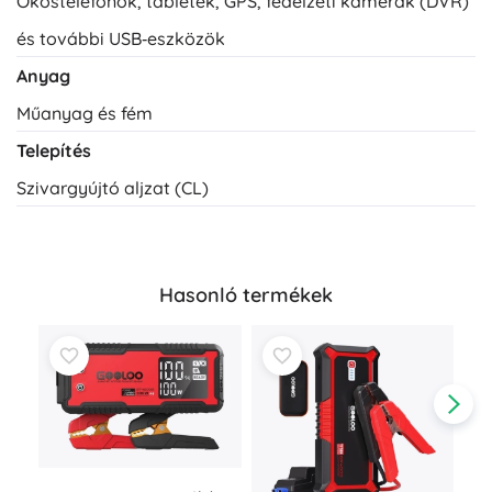
Okostelefonok, tabletek, GPS, fedélzeti kamerák (DVR)
és további USB‑eszközök
Anyag
Műanyag és fém
Telepítés
Szivargyújtó aljzat (CL)
Hasonló termékek