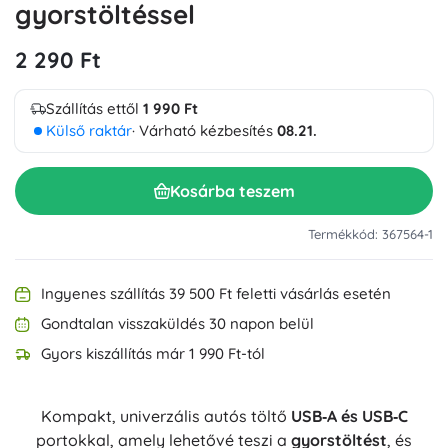
gyorstöltéssel
2 290 Ft
Szállítás ettől
1 990 Ft
Külső raktár
· Várható kézbesítés
08.21.
Kosárba teszem
Termékkód: 367564-1
Ingyenes szállítás 39 500 Ft feletti vásárlás esetén
Gondtalan visszaküldés 30 napon belül
Gyors kiszállítás már 1 990 Ft-tól
Kompakt, univerzális autós töltő
USB‑A és USB‑C
portokkal, amely lehetővé teszi a
gyorstöltést
, és