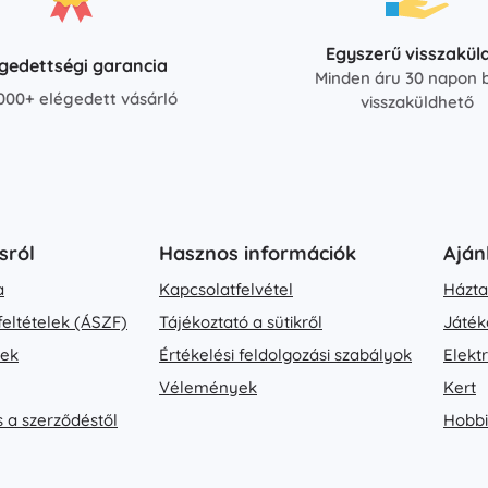
Egyszerű visszakül
égedettségi garancia
Minden áru 30 napon b
000+ elégedett vásárló
visszaküldhető
sról
Hasznos információk
Aján
a
Kapcsolatfelvétel
Házta
feltételek (ÁSZF)
Tájékoztató a sütikről
Játék
vek
Értékelési feldolgozási szabályok
Elekt
Vélemények
Kert
s a szerződéstől
Hobbi