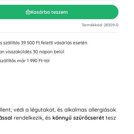
Mosdókiegészítők
Dekorációk
Kosárba teszem
WC-kiegészítők
Kád- és zuhanykiegészítők
Figurák
Termékkód: 28309-0
Fürdőszobai textíliák
 szállítás 39 500 Ft feletti vásárlás esetén
an visszaküldés 30 napon belül
szállítás már 1 990 Ft-tól
Babák és kisbabák
nt, védi a légutakat, és alkalmas allergiások
Könyvek
ással
rendelkezik, és
könnyű szűrőcserét
tesz