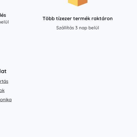
dés
Több tízezer termék raktáron
elül
Szállítás 3 nap belül
lat
rtás
ok
ronika