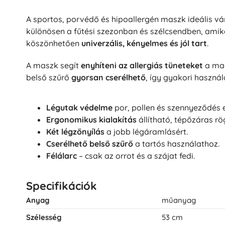
Puzzle
A sportos, porvédő és hipoallergén maszk ideális vá
különösen a fűtési szezonban és szélcsendben, ami
köszönhetően
univerzális, kényelmes és jól tart
.
A maszk segít
enyhíteni az allergiás tüneteket
a mag
belső szűrő
gyorsan cserélhető
, így gyakori használ
Légutak védelme
por, pollen és szennyeződés e
Ergonomikus kialakítás
állítható, tépőzáras rög
Két légzőnyílás
a jobb légáramlásért.
Cserélhető belső szűrő
a tartós használathoz.
Félálarc
– csak az orrot és a szájat fedi.
Specifikációk
Anyag
műanyag
Szélesség
53 cm