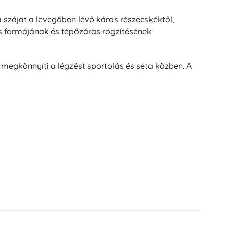
 szájat a levegőben lévő káros részecskéktől,
s formájának és tépőzáras rögzítésének
megkönnyíti a légzést sportolás és séta közben. A