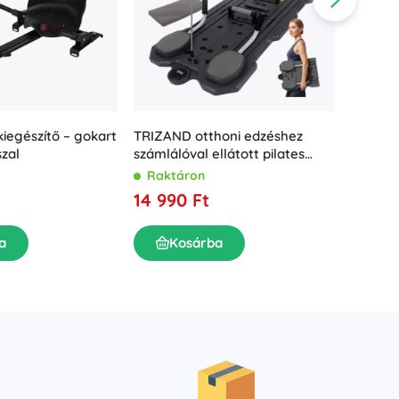
iegészítő – gokart
TRIZAND otthoni edzéshez
Mini reh
szal
számlálóval ellátott pilates
az 1-be
deszka
Raktáron
Rakt
14 990 Ft
12 49
a
Kosárba
K