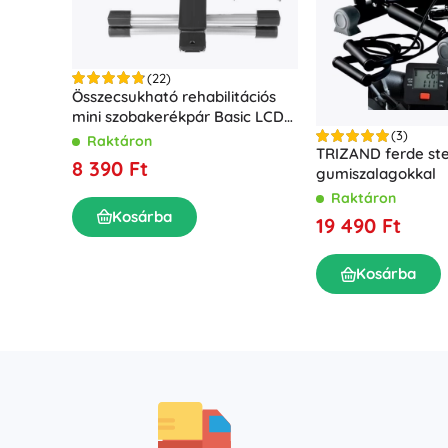
(22)
Összecsukható rehabilitációs
mini szobakerékpár Basic LCD
kijelzővel
(3)
Raktáron
TRIZAND ferde ste
8 390 Ft
gumiszalagokkal
Raktáron
Kosárba
19 490 Ft
Kosárba