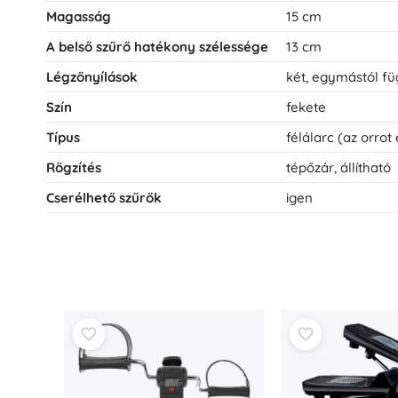
Magasság
15 cm
A belső szűrő hatékony szélessége
13 cm
Légzőnyílások
két, egymástól fü
Szín
fekete
Típus
félálarc (az orrot 
Rögzítés
tépőzár, állítható
Cserélhető szűrők
igen