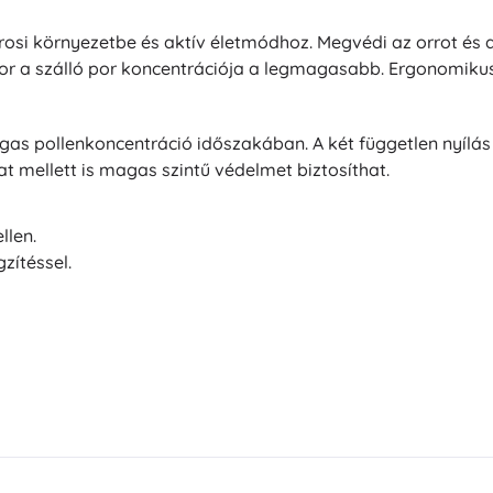
rosi környezetbe és aktív életmódhoz. Megvédi az orrot és a
kor a szálló por koncentrációja a legmagasabb. Ergonomiku
as pollenkoncentráció időszakában. A két független nyílás 
at mellett is magas szintű védelmet biztosíthat.
llen.
zítéssel.