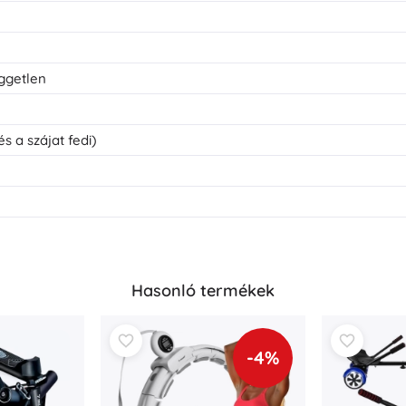
ggetlen
és a szájat fedi)
Hasonló termékek
-4%