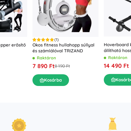
(1)
Hoverboard k
pper erősítő
Okos fitness hullahopp súllyal
állítható hos
és számlálóval TRIZAND
Raktáron
Raktáron
14 490 Ft
7 890 Ft
8 190 Ft
Kosárb
Kosárba