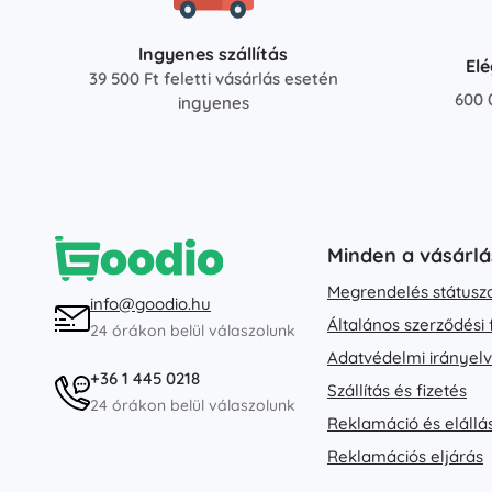
Ingyenes szállítás
El
39 500 Ft feletti vásárlás esetén
600 
ingyenes
Minden a vásárlá
Megrendelés státusz
info@goodio.hu
Általános szerződési 
24 órákon belül válaszolunk
Adatvédelmi irányel
+36 1 445 0218
Szállítás és fizetés
24 órákon belül válaszolunk
Reklamáció és elállá
Reklamációs eljárás