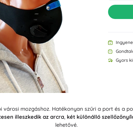
Felszerelés a legkisebbeknek
Zene
Grillezés
Dekorációk
Biztonság
Iskola
Rendezés
Éjszakai világítás
Ingyenes
Gondtal
Gyors ki
Party
rosi mozgáshoz. Hatékonyan szűri a port és a polle
Vízijátékok
tesen illeszkedik az arcra
,
két különálló szellőzőnyíl
lehetővé.