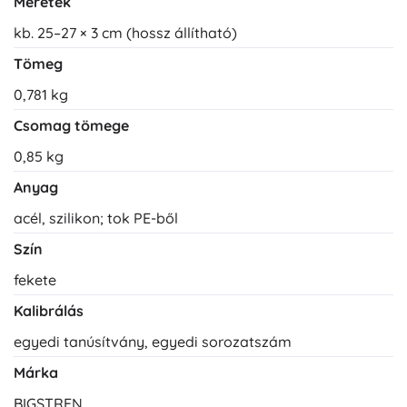
Méretek
kb. 25–27 × 3 cm (hossz állítható)
Tömeg
0,781 kg
Csomag tömege
0,85 kg
Anyag
acél, szilikon; tok PE-ből
Szín
fekete
Kalibrálás
egyedi tanúsítvány, egyedi sorozatszám
Márka
BIGSTREN