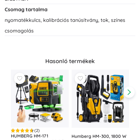
Csomag tartalma
nyomatékkulcs, kalibrációs tanúsítvány, tok, színes
csomagolás
Hasonló termékek
(2)
Akk
HUMBERG HM-171
Humberg HM-300, 1800 W