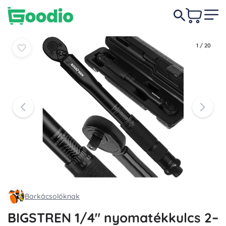
6 250 Ft
-5%
Kosárba
Kosárba
5 950 Ft
1
/
20
Barkácsolóknak
BIGSTREN 1/4" nyomatékkulcs 2–