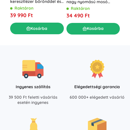
LED
keresztlézer bőrönddel és
nagy nyomású mosó
akk
állvánnyal, 4D 16 vonal,
feltekerhető tömlővel, 230
R
Raktáron
Raktáron
tar
zöld sugár
bar
7 0
39 990 Ft
34 490 Ft
Kosárba
Kosárba
Ingyenes szállítás
Elégedettségi garancia
39 500 Ft feletti vásárlás
600 000+ elégedett vásárló
esetén ingyenes