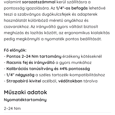
valamint
sorozatszámmal
kerül szállításra a
pontosság igazolására. Az
1/4"-os befogás
lehetővé
teszi a szabványos dugókulcsfejek és adapterek
használatát különböző méretű anyákhoz és
csavarokhoz. Az irányváltó gyors váltást biztosít
meghúzás és lazítás között, az ergonomikus kialakítás
pedig megkönnyíti a nyomaték pontos beállítását.
Fő előnyök:
-
Pontos 2–24 Nm tartomány
érzékeny kötéseknél
-
Racsnis fej és irányváltó
a gyors munkához
-
Kalibrációs tanúsítvány és ±4% pontosság
-
1/4" négyszög
a széles tartozék-kompatibilitáshoz
-
Strapabíró kivitel
acélból,
védőtokban
tárolva
Műszaki adatok
Nyomatéktartomány
2–24 Nm