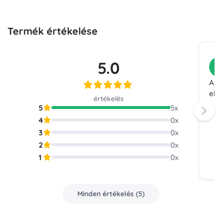
Termék értékelése
5.0
V
Az 
ele
értékelés
5
5
x
4
0
x
3
0
x
2
0
x
1
0
x
Minden értékelés
(
5
)