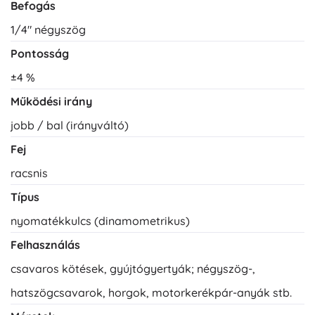
Befogás
1/4" négyszög
Pontosság
±4 %
Működési irány
jobb / bal (irányváltó)
Fej
racsnis
Típus
nyomatékkulcs (dinamometrikus)
Felhasználás
csavaros kötések, gyújtógyertyák; négyszög-,
hatszögcsavarok, horgok, motorkerékpár-anyák stb.