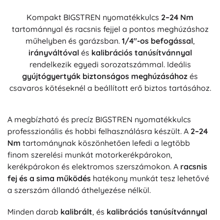
Kompakt BIGSTREN nyomatékkulcs
2–24 Nm
tartománnyal és racsnis fejjel a pontos meghúzáshoz
műhelyben és garázsban.
1/4"-os befogással
,
irányváltóval
és
kalibrációs tanúsítvánnyal
rendelkezik egyedi sorozatszámmal. Ideális
gyújtógyertyák biztonságos meghúzásához
és
csavaros kötéseknél a beállított erő biztos tartásához.
A megbízható és precíz BIGSTREN nyomatékkulcs
professzionális és hobbi felhasználásra készült. A
2–24
Nm
tartománynak köszönhetően lefedi a legtöbb
finom szerelési munkát motorkerékpárokon,
kerékpárokon és elektromos szerszámokon. A
racsnis
fej és a sima működés
hatékony munkát tesz lehetővé
a szerszám állandó áthelyezése nélkül.
Minden darab
kalibrált
, és
kalibrációs tanúsítvánnyal