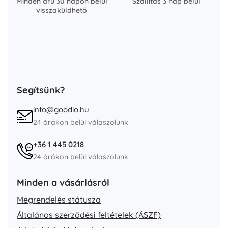
Minden áru 30 napon belül
Szállítás 3 nap belül
visszaküldhető
Segítsünk?
info@goodio.hu
24 órákon belül válaszolunk
+36 1 445 0218
24 órákon belül válaszolunk
Minden a vásárlásról
Megrendelés státusza
Általános szerződési feltételek (ÁSZF)