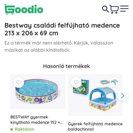
Bestway családi felfújható medence
213 x 206 x 69 cm
Ez a termék már nem elérhető. Kérjük, válasszon
másikat az alábbi kínálatból.
Hasonló termékek
BESTWAY gyermek
kinyitható medence 152 ×
Gyerek felfújható medence
25 cm
baldachinnal
Raktáron