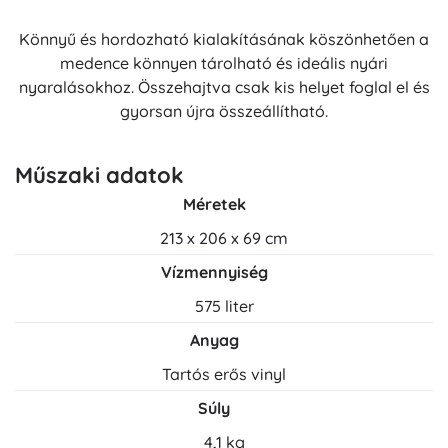
Könnyű és hordozható kialakításának köszönhetően a
medence könnyen tárolható és ideális nyári
nyaralásokhoz. Összehajtva csak kis helyet foglal el és
gyorsan újra összeállítható.
Műszaki adatok
Méretek
213 x 206 x 69 cm
Vízmennyiség
575 liter
Anyag
Tartós erős vinyl
Súly
4,1 kg