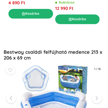
4 890 Ft
Raktáron
Fel
me
12 990 Ft
R
Kosárba
11 
Kosárba
Bestway családi felfújható medence 213 x
206 x 69 cm
1
/
10