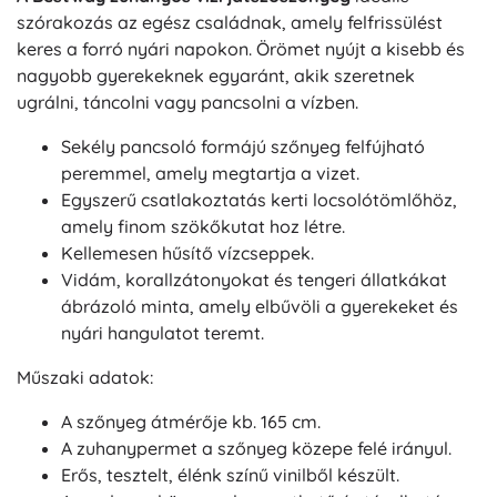
szórakozás az egész családnak, amely felfrissülést
keres a forró nyári napokon. Örömet nyújt a kisebb és
nagyobb gyerekeknek egyaránt, akik szeretnek
ugrálni, táncolni vagy pancsolni a vízben.
Sekély pancsoló formájú szőnyeg felfújható
peremmel, amely megtartja a vizet.
Egyszerű csatlakoztatás kerti locsolótömlőhöz,
amely finom szökőkutat hoz létre.
Kellemesen hűsítő vízcseppek.
Vidám, korallzátonyokat és tengeri állatkákat
ábrázoló minta, amely elbűvöli a gyerekeket és
nyári hangulatot teremt.
Műszaki adatok:
A szőnyeg átmérője kb. 165 cm.
A zuhanypermet a szőnyeg közepe felé irányul.
Erős, tesztelt, élénk színű vinilből készült.