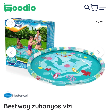
7 050 Ft
-44%
Kosárba
Kosárba
3 940 Ft
1
/
12
Medencék
Bestway zuhanyos vízi