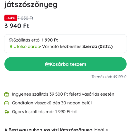
játszószőnyeg
7 050 Ft
-44%
3 940 Ft
Szállítás ettől
1 990 Ft
Utolsó darab
· Várható kézbesítés
Szerda (08.12.)
Kosárba teszem
Termékkód: 49199-0
Ingyenes szállítás 39 500 Ft feletti vásárlás esetén
Gondtalan visszaküldés 30 napon belül
Gyors kiszállítás már 1 990 Ft-tól
A Bestway zuhanyos vízi játszószőnyeg
ideális