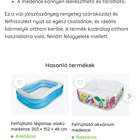
A medence könnyen leereszthető és tárolható.
Ez a vízi játszószőnyeg rengeteg szórakozást és
felfrissülést nyújt az egész családnak, és ideális
bármelyik otthoni kertbe. A termék kizárólag otthoni
használatra való, felnőtt felügyelete mellett.
Hasonló termékek
Felfújható téglalap alakú
Felfújható akvárium
medence 203 × 152 × 48 cm
medence
Raktáron
Raktáron
Fel