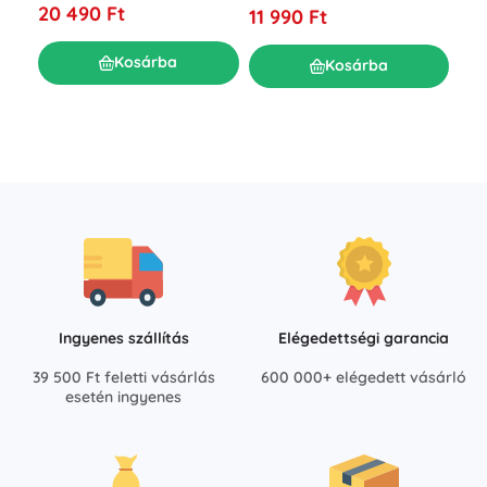
20 490 Ft
11 990 Ft
gye
tető
R
Kosárba
Kosárba
7 5
Ingyenes szállítás
Elégedettségi garancia
39 500 Ft feletti vásárlás
600 000+ elégedett vásárló
esetén ingyenes