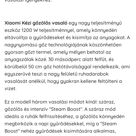
Xiaomi Kézi gőzölős vasaló
egy nagy teljesítményű
eszköz 1200 W teljesítménnyel, amely könnyedén
eltávolítja a gyűrődéseket és kisimítja az anyagokat. A
nagynyomású gőz technológiájának köszönhetően
gyorsan gőzt termel, amely mélyen behatol az
anyagszálak közé. 30 másodperc alatt felfűt, és
körülbelül 50 cm gőz hatótávolsággal rendelkezik, ami
egyszerűvé teszi a nagy felületű ruhadarabok
vasalását anélkül, hogy gyakran kellene feltölteni a
vizet.
Ez a modell három vasalási módot kínál: száraz,
gőzölős és intenzív "Steam Boost". A száraz mód
ideális a ruhák felfrissítéséhez, a gőzölős könnyedén
megbirkózik a napi gyűrődésekkel, míg a "Steam
Boost" nehéz gyűrődések kisimítására alkalmas,