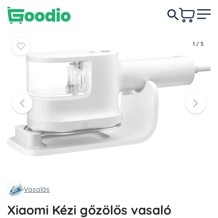
26 990 Ft
Kosárba
Kosárba
1
/
5
Vasalás
Xiaomi Kézi gőzölős vasaló