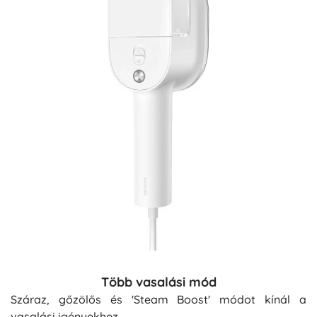
Több vasalási mód
Száraz, gőzölős és 'Steam Boost' módot kínál a
vasalási igényekhez.