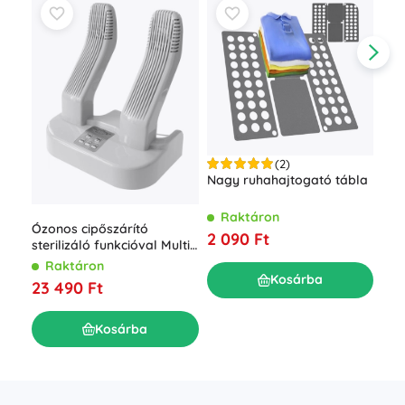
(2)
ESP
Nagy ruhahajtogató tábla
hől
R
Raktáron
Ózonos cipőszárító
3 3
2 090 Ft
sterilizáló funkcióval Multi
Dryer Ozone Pro
Raktáron
Kosárba
23 490 Ft
Kosárba