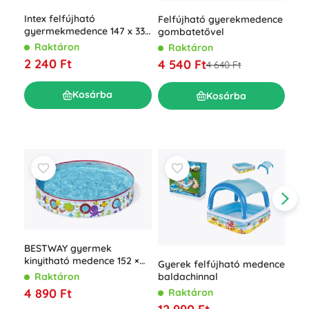
Fel
Intex felfújható
Felfújható gyerekmedence
61 
gyermekmedence 147 x 33
gombatetővel
Poo
R
cm
Raktáron
Raktáron
1 1
2 240 Ft
4 540 Ft
4 640 Ft
Kosárba
Kosárba
BESTWAY gyermek
kinyitható medence 152 ×
Gyerek felfújható medence
25 cm
baldachinnal
Raktáron
4 890 Ft
Raktáron
Fel
me