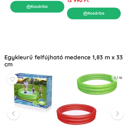
12 990 Ft
R
Kosárba
11 
Kosárba
Egykleurű felfújható medence 1,83 m x 33
cm
1
/
10