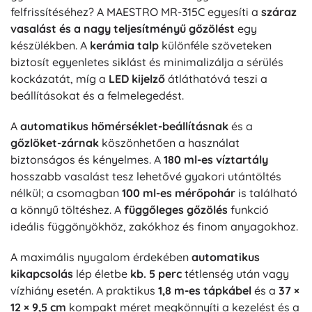
felfrissítéséhez? A MAESTRO MR-315C egyesíti a
száraz
vasalást és a nagy teljesítményű gőzölést
egy
készülékben. A
kerámia talp
különféle szöveteken
biztosít egyenletes siklást és minimalizálja a sérülés
kockázatát, míg a
LED kijelző
átláthatóvá teszi a
beállításokat és a felmelegedést.
A
automatikus hőmérséklet-beállításnak
és a
gőzlöket-zárnak
köszönhetően a használat
biztonságos és kényelmes. A
180 ml-es víztartály
hosszabb vasalást tesz lehetővé gyakori utántöltés
nélkül; a csomagban
100 ml-es mérőpohár
is található
a könnyű töltéshez. A
függőleges gőzölés
funkció
ideális függönyökhöz, zakókhoz és finom anyagokhoz.
A maximális nyugalom érdekében
automatikus
kikapcsolás
lép életbe
kb. 5 perc
tétlenség után vagy
vízhiány esetén. A praktikus
1,8 m-es tápkábel
és a
37 ×
12 × 9,5 cm
kompakt méret megkönnyíti a kezelést és a