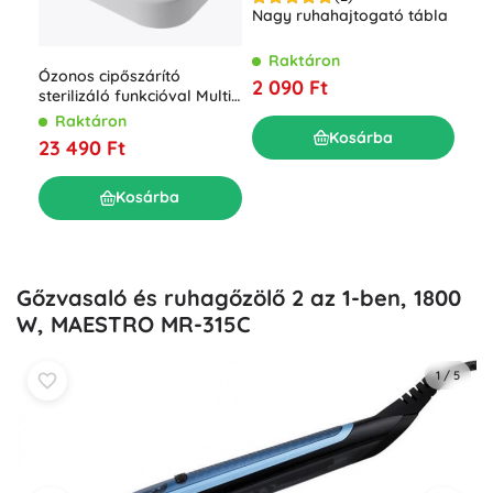
ESP
Nagy ruhahajtogató tábla
hől
R
Raktáron
Ózonos cipőszárító
3 3
2 090 Ft
sterilizáló funkcióval Multi
Dryer Ozone Pro
Raktáron
Kosárba
23 490 Ft
Kosárba
Gőzvasaló és ruhagőzölő 2 az 1-ben, 1800
W, MAESTRO MR-315C
1
/
5