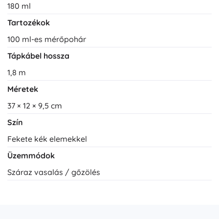
180 ml
Tartozékok
100 ml-es mérőpohár
Tápkábel hossza
1,8 m
Méretek
37 × 12 × 9,5 cm
Szín
Fekete kék elemekkel
Üzemmódok
Száraz vasalás / gőzölés