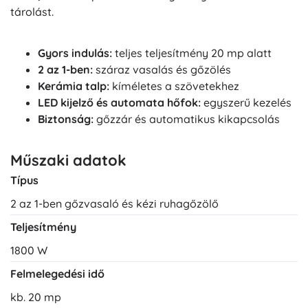
tárolást.
Gyors indulás:
teljes teljesítmény 20 mp alatt
2 az 1-ben:
száraz vasalás és gőzölés
Kerámia talp:
kíméletes a szövetekhez
LED kijelző és automata hőfok:
egyszerű kezelés
Biztonság:
gőzzár és automatikus kikapcsolás
Műszaki adatok
Típus
2 az 1-ben gőzvasaló és kézi ruhagőzölő
Teljesítmény
1800 W
Felmelegedési idő
kb. 20 mp