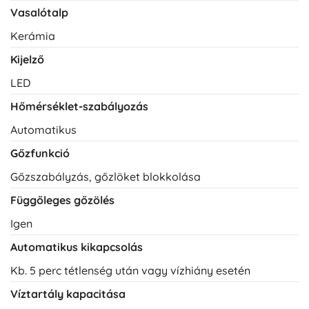
Vasalótalp
Kerámia
Kijelző
LED
Hőmérséklet-szabályozás
Automatikus
Gőzfunkció
Gőzszabályzás, gőzlöket blokkolása
Függőleges gőzölés
Igen
Automatikus kikapcsolás
Kb. 5 perc tétlenség után vagy vízhiány esetén
Víz­tartály kapacitása