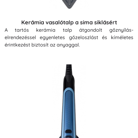
Kerámia vasalótalp a sima siklásért
A tartós kerámia talp átgondolt gőznyílás-
elrendezéssel egyenletes gőzeloszlást és kíméletes
érintkezést biztosít az anyaggal.