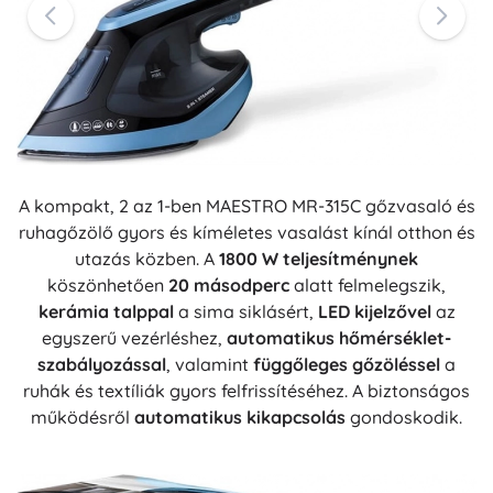
A kompakt, 2 az 1-ben MAESTRO MR-315C gőzvasaló és
ruhagőzölő gyors és kíméletes vasalást kínál otthon és
utazás közben. A
1800 W teljesítménynek
köszönhetően
20 másodperc
alatt felmelegszik,
kerámia talppal
a sima siklásért,
LED kijelzővel
az
egyszerű vezérléshez,
automatikus hőmérséklet-
szabályozással
, valamint
függőleges gőzöléssel
a
ruhák és textíliák gyors felfrissítéséhez. A biztonságos
működésről
automatikus kikapcsolás
gondoskodik.