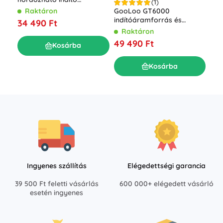
(1)
V 15
akkumulátor 74 Wh
Raktáron
GooLoo GT6000
kar
R
indítóáramforrás és
34 490 Ft
LCD
12 
powerbank 6000 A 27000
Raktáron
akk
mAh 100 W
49 490 Ft
Kosárba
Kosárba
Ingyenes szállítás
Elégedettségi garancia
39 500 Ft feletti vásárlás
600 000+ elégedett vásárló
esetén ingyenes