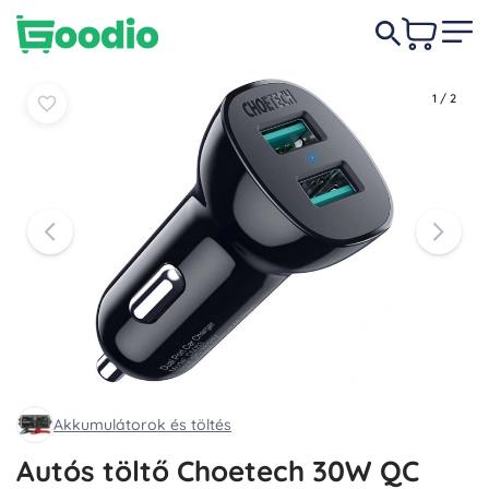
1 540 Ft
Kosárba
Kosárba
1
/
2
Akkumulátorok és töltés
Autós töltő Choetech 30W QC