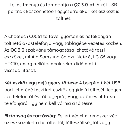
teljesítményű és támogatja a
QC 3.0-át
. A két USB
portnak köszönhetően egyszerre akár két eszközt is
tölthet.
A Choetech C0051 töltővel gyorsan és hatékonyan
tölthető okostelefonja vagy táblagépe vezetés közben.
Az
QC 3.0
szabvány támogatása lehetővé teszi
eszközei, mint a Samsung Galaxy Note 8, LG G6 vagy
HTC10, energiaellátásának rekordidő alatti
visszaállítását.
Két eszköz egyidejű gyors töltése:
A beépített két USB
port lehetővé teszi két eszköz egyidejű töltését, legyen
szó telefonról és táblagépről, vagy az ön és útitársa
telefonjáról. Így nem kell várnia a töltésre.
Biztonság és tartósság:
Fejlett védelmi rendszer védi
az eszközöket a túltöltéstől, túlfeszültségtől vagy