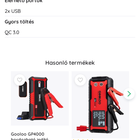
Elérhető portok
2x USB
Gyors töltés
QC 3.0
Hasonló termékek
Gooloo GP4000
Mik
hordozható indító