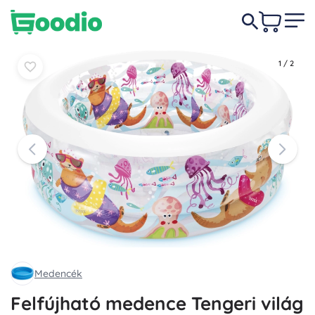
9 950 Ft
Kosárba
Kosárba
1
/
2
Medencék
Felfújható medence Tengeri világ