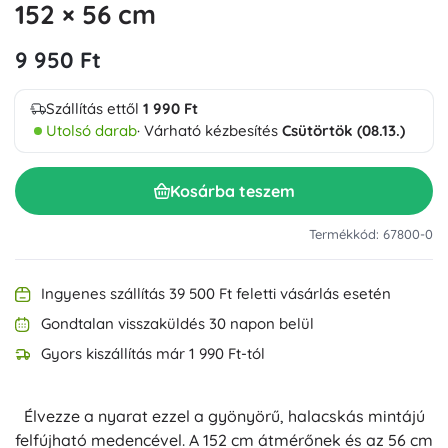
152 × 56 cm
9 950 Ft
Szállítás ettől
1 990 Ft
Utolsó darab
· Várható kézbesítés
Csütörtök (08.13.)
Kosárba teszem
Termékkód: 67800-0
Ingyenes szállítás 39 500 Ft feletti vásárlás esetén
Gondtalan visszaküldés 30 napon belül
Gyors kiszállítás már 1 990 Ft-tól
Élvezze a nyarat ezzel a gyönyörű, halacskás mintájú
felfújható medencével. A 152 cm átmérőnek és az 56 cm