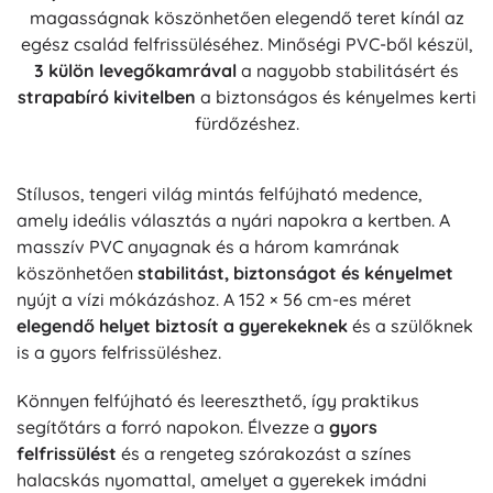
magasságnak köszönhetően elegendő teret kínál az
egész család felfrissüléséhez. Minőségi PVC-ből készül,
3 külön levegőkamrával
a nagyobb stabilitásért és
strapabíró kivitelben
a biztonságos és kényelmes kerti
fürdőzéshez.
Stílusos, tengeri világ mintás felfújható medence,
amely ideális választás a nyári napokra a kertben. A
masszív PVC anyagnak és a három kamrának
köszönhetően
stabilitást, biztonságot és kényelmet
nyújt a vízi mókázáshoz. A 152 × 56 cm-es méret
elegendő helyet biztosít a gyerekeknek
és a szülőknek
is a gyors felfrissüléshez.
Könnyen felfújható és leereszthető, így praktikus
segítőtárs a forró napokon. Élvezze a
gyors
felfrissülést
és a rengeteg szórakozást a színes
halacskás nyomattal, amelyet a gyerekek imádni