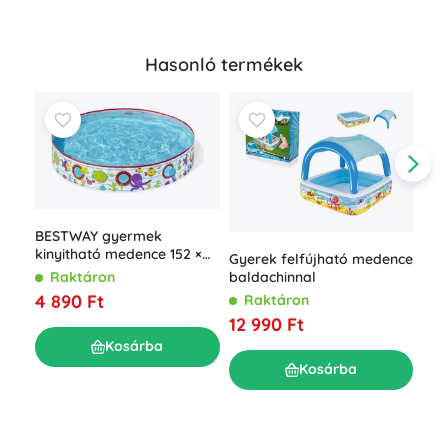
Hasonló termékek
BESTWAY gyermek
kinyitható medence 152 ×
Gyerek felfújható medence
25 cm
baldachinnal
Raktáron
4 890 Ft
Raktáron
Bes
kád
12 990 Ft
BAB
R
Kosárba
cm)
4 7
Kosárba