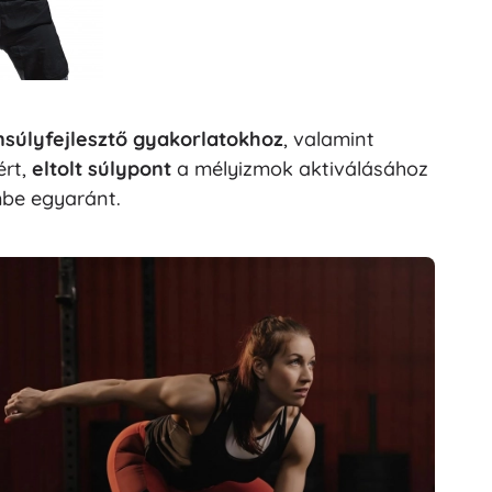
ensúlyfejlesztő gyakorlatokhoz
, valamint
ért,
eltolt súlypont
a mélyizmok aktiválásához
mbe egyaránt.