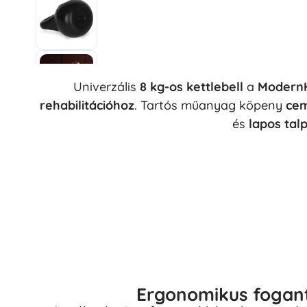
Univerzális
8 kg-os kettlebell
a
Modern
rehabilitációhoz
. Tartós műanyag köpeny
cem
és
lapos tal
Ergonomikus fogant