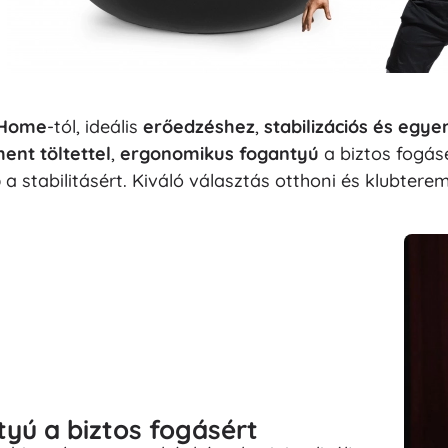
Home
-tól, ideális
erőedzéshez
,
stabilizációs és egy
ent töltettel
,
ergonomikus fogantyú
a biztos fogás
p
a stabilitásért. Kiváló választás otthoni és klubtere
yú a biztos fogásért