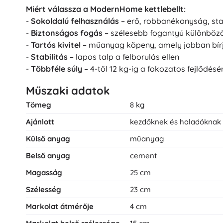
Miért válassza a ModernHome kettlebellt:
-
Sokoldalú felhasználás
– erő, robbanékonyság, stabi
-
Biztonságos fogás
– szélesebb fogantyú különböz
-
Tartós kivitel
– műanyag köpeny, amely jobban bírja
-
Stabilitás
– lapos talp a felborulás ellen
-
Többféle súly
– 4-től 12 kg-ig a fokozatos fejlődésé
Műszaki adatok
Tömeg
8 kg
Ajánlott
kezdőknek és haladóknak
Külső anyag
műanyag
Belső anyag
cement
Magasság
25 cm
Szélesség
23 cm
Markolat átmérője
4 cm