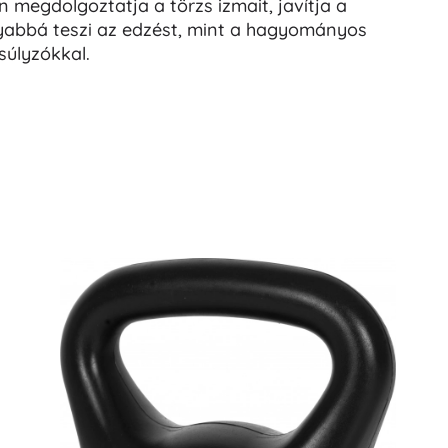
en megdolgoztatja a törzs izmait, javítja a
onyabbá teszi az edzést, mint a hagyományos
súlyzókkal.