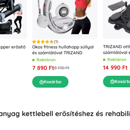
Felszerelés a legkisebbeknek
Zene
Grillezés
Dekorációk
Biztonság
Iskola
Rendezés
Éjszakai világítás
(1)
TRIZAND ott
pper erősítő
Okos fitness hullahopp súllyal
számlálóval e
és számlálóval TRIZAND
deszka
Raktáron
Raktáron
14 990 Ft
7 890 Ft
8 190 Ft
Party
Kosárb
Kosárba
Vízijátékok
yag kettlebell erősítéshez és rehabil