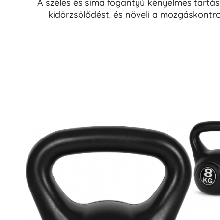
A széles és sima fogantyú kényelmes tartást 
kidörzsölődést, és növeli a mozgáskontrol