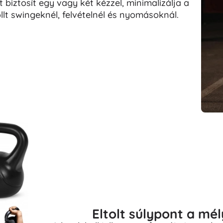
biztosít egy vagy két kézzel, minimalizálja a
lt swingeknél, felvételnél és nyomásoknál.
Eltolt súlypont a mé