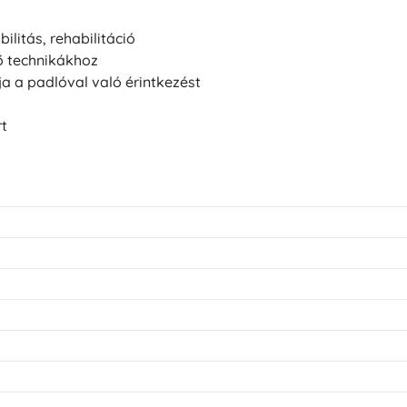
litás, rehabilitáció
ő technikákhoz
 a padlóval való érintkezést
rt