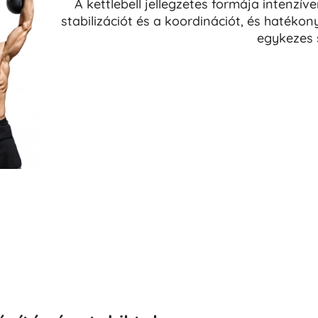
A kettlebell jellegzetes formája intenzív
stabilizációt és a koordinációt, és haték
egykezes 