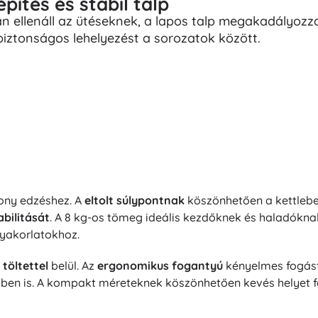
építés és stabil talp
 ellenáll az ütéseknek, a lapos talp megakadályozz
 biztonságos lehelyezést a sorozatok között.
kony edzéshez. A
eltolt súlypontnak
köszönhetően a kettlebe
abilitását
. A 8 kg-os tömeg ideális kezdőknek és haladókna
gyakorlatokhoz.
töltettel
belül. Az
ergonomikus fogantyú
kényelmes fogást 
közben is. A kompakt méreteknek köszönhetően kevés helyet f