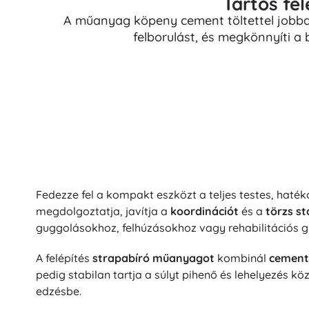
Tartós fel
A műanyag köpeny cement töltettel jobban
felborulást, és megkönnyíti a
Fedezze fel a kompakt eszközt a teljes testes, haté
megdolgoztatja, javítja a
koordinációt
és a
törzs st
guggolásokhoz, felhúzásokhoz vagy rehabilitációs 
A felépítés
strapabíró műanyagot
kombinál
cement 
pedig stabilan tartja a súlyt pihenő és lehelyezés 
edzésbe.