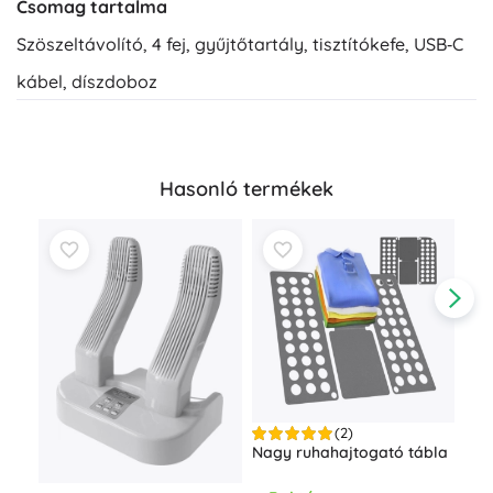
Csomag tartalma
Szöszeltávolító, 4 fej, gyűjtőtartály, tisztítókefe, USB‑C
kábel, díszdoboz
Hasonló termékek
(2)
ESP
Nagy ruhahajtogató tábla
hől