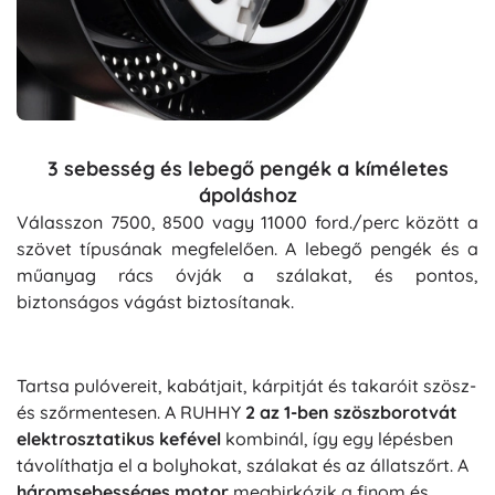
3 sebesség és lebegő pengék a kíméletes
ápoláshoz
Válasszon 7500, 8500 vagy 11000 ford./perc között a
szövet típusának megfelelően. A lebegő pengék és a
műanyag rács óvják a szálakat, és pontos,
biztonságos vágást biztosítanak.
Tartsa pulóvereit, kabátjait, kárpitját és takaróit szösz-
és szőrmentesen. A RUHHY
2 az 1-ben szöszborotvát
elektrosztatikus kefével
kombinál, így egy lépésben
távolíthatja el a bolyhokat, szálakat és az állatszőrt. A
háromsebességes motor
megbirkózik a finom és