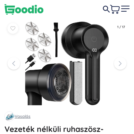
4 090 Ft
Kosárba
Kosárba
1
/
17
Vasalás
Vezeték nélküli ruhaszösz-