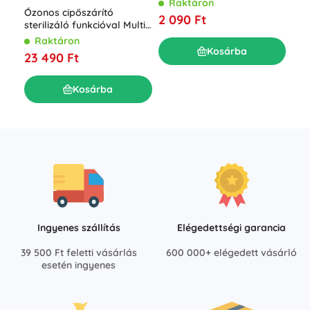
R
Raktáron
Ózonos cipőszárító
3 3
2 090 Ft
sterilizáló funkcióval Multi
Dryer Ozone Pro
Raktáron
Kosárba
23 490 Ft
Kosárba
Ingyenes szállítás
Elégedettségi garancia
39 500 Ft feletti vásárlás
600 000+ elégedett vásárló
esetén ingyenes