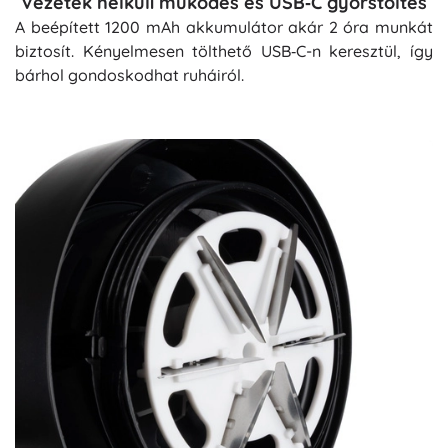
Vezeték nélküli működés és USB‑C gyorstöltés
A beépített 1200 mAh akkumulátor akár 2 óra munkát
biztosít. Kényelmesen tölthető USB‑C-n keresztül, így
bárhol gondoskodhat ruháiról.