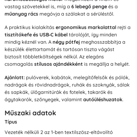
vastag szövetekkel is, míg a
6 lebegő penge
és a
műanyag rács
megóvja a szálakat a sérüléstől.
A praktikus kialakítás
ergonomikus markolattal
rejti a
tisztítókefe és USB‑C kábel
tárolóját, így minden
mindig kéznél van. A
négy pótfej
meghosszabbítja a
készülék élettartamát és tartósan tiszta vágást
biztosít többletköltségek nélkül. Az elegáns
csomagolás
stílusos ajándékként
is megállja a helyét.
Ajánlott:
pulóverek, kabátok, melegítőfelsők és pólók,
nadrágok és rövidnadrágok, ruhák és szoknyák, sálak
és sapkák, ülőgarnitúrák és fotelek, takarók és
ágytakarók, szőnyegek, valamint
autóüléshuzatok
.
Műszaki adatok
Típus
Vezeték nélküli 2 az 1-ben textilszösz-eltávolító