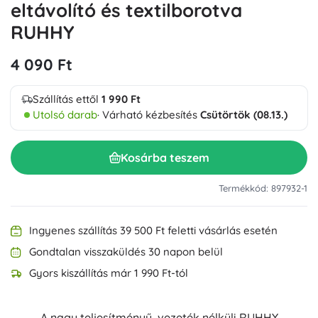
eltávolító és textilborotva
RUHHY
4 090 Ft
Szállítás ettől
1 990 Ft
Utolsó darab
· Várható kézbesítés
Csütörtök (08.13.)
Kosárba teszem
Termékkód: 897932-1
Ingyenes szállítás 39 500 Ft feletti vásárlás esetén
Gondtalan visszaküldés 30 napon belül
Gyors kiszállítás már 1 990 Ft-tól
A nagy teljesítményű, vezeték nélküli RUHHY