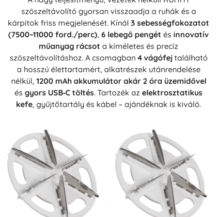
szöszeltávolító gyorsan visszaadja a ruhák és a
kárpitok friss megjelenését. Kínál
3 sebességfokozatot
(7500–11000 ford./perc)
,
6 lebegő pengét
és
innovatív
műanyag rácsot
a kíméletes és precíz
szöszeltávolításhoz. A csomagban
4 vágófej
található
a hosszú élettartamért, alkatrészek utánrendelése
nélkül,
1200 mAh akkumulátor
akár 2 óra üzemidővel
és
gyors USB‑C töltés
. Tartozék az
elektrosztatikus
kefe
, gyűjtőtartály és kábel – ajándéknak is kiváló.