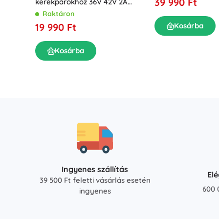
39 990 Ft
kerékpárokhoz 36V 42V 2A
BOSCH csatlakozóval, vízálló
Raktáron
19 990 Ft
Kosárba
Kosárba
Ingyenes szállítás
El
39 500 Ft feletti vásárlás esetén
600 
ingyenes