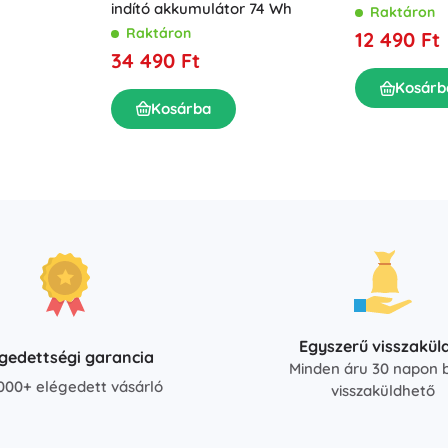
funkcióval, 
indító akkumulátor 74 Wh
Raktáron
LiFePO4 akk
Raktáron
12 490 Ft
34 490 Ft
Kosárb
Kosárba
Egyszerű visszakül
égedettségi garancia
Minden áru 30 napon b
000+ elégedett vásárló
visszaküldhető