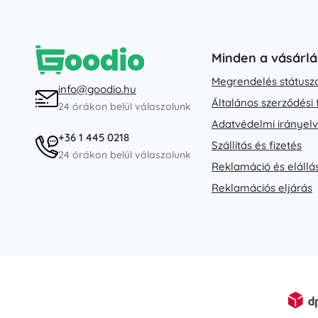
Minden a vásárlá
Megrendelés státusz
info@goodio.hu
Általános szerződési 
24 órákon belül válaszolunk
Adatvédelmi irányel
+36 1 445 0218
Szállítás és fizetés
24 órákon belül válaszolunk
Reklamáció és elállá
Reklamációs eljárás