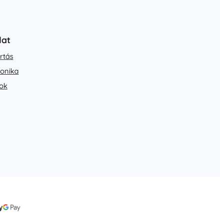
lat
rtás
ronika
ok