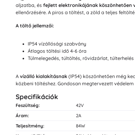
aljzatba, és
fejlett elektronikájának köszönhetően 
ellenőrzésére. A piros a töltést, a zöld a teljes feltöltés
A töltő jellemzői:
IP54 vízállósági szabvány
Átlagos töltési idő 4-6 óra
Túlmelegedés, túltöltés, rövidzárlat, túlterhelés
A
vízálló kialakításnak
(IP54) köszönhetően még kedv
közbeni töltéshez. Gondosan megtervezett védelem 
Specifikációk
Feszültség:
42V
Áram:
2A
Teljesítmény:
84W