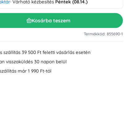
aktár
· Várható kézbesítés
Péntek (08.14.)
Mosdókiegészítők
Dekorációk
WC-kiegészítők
Kosárba teszem
Kád- és zuhanykiegészítők
Figurák
Fürdőszobai textíliák
Termékkód: 855690-1
 szállítás 39 500 Ft feletti vásárlás esetén
an visszaküldés 30 napon belül
szállítás már 1 990 Ft-tól
Babák és kisbabák
Könyvek