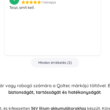
1 hónapja
Teszi, amit kell.
Minden értékelés
(
2
)
r vagy robogó számára a Qoltec márkájú töltővel. B
biztonságát, tartósságát és hatékonyságát
.
t, és kifejezetten
36V lítium akkumulátorokhoz
készült. Kö