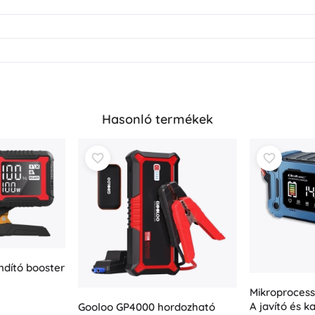
Hasonló termékek
dító booster
Mikroprocessz
A javító és k
Gooloo GP4000 hordozható