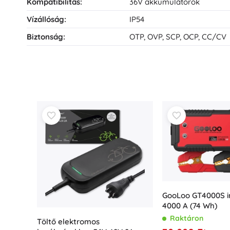
Kompatibilitás:
36V akkumulátorok
Vízállóság:
IP54
Biztonság:
OTP, OVP, SCP, OCP, CC/CV
GooLoo GT4000S in
4000 A (74 Wh)
Raktáron
Töltő elektromos