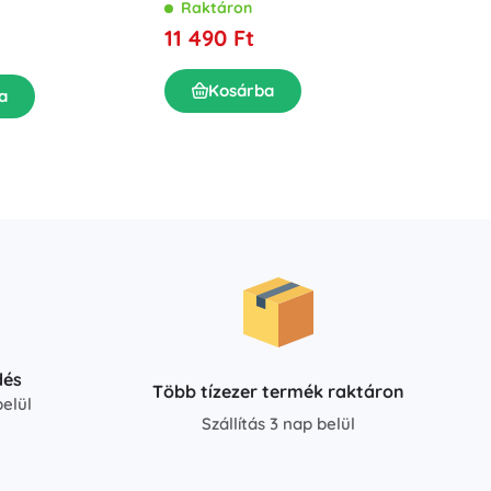
UTRAI J
A, javító funkcióval
Raktáron
LCD, AGM, GEL és
vészind
AGM/GEL/LiFePO4 akkukhoz
umulátorokhoz
11 490 Ft
Rakt
31 49
Kosárba
a
K
dés
Több tízezer termék raktáron
elül
Szállítás 3 nap belül