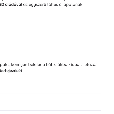
ED diódával
az egyszerű töltés állapotának
kt, könnyen belefér a hátizsákba - ideális utazás
befejezését
.