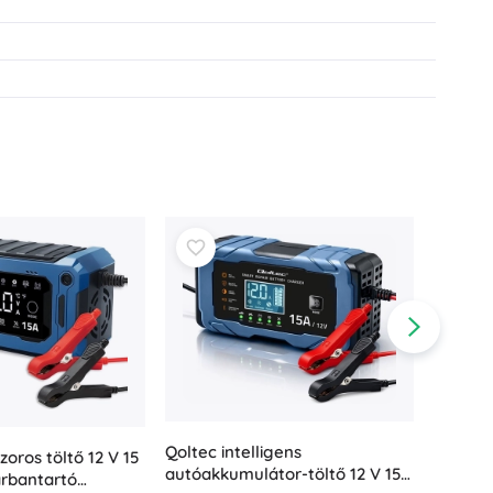
Qoltec intelligens
oros töltő 12 V 15
autóakkumulátor-töltő 12 V 15
arbantartó