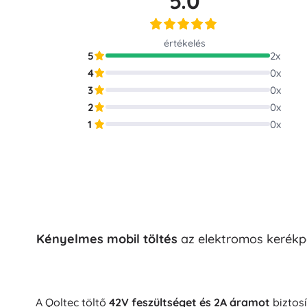
5.0
Puzzle
értékelés
5
2
x
4
0
x
3
0
x
2
0
x
1
0
x
Kényelmes mobil töltés
az elektromos kerékpá
A Qoltec töltő
42V feszültséget és 2A áramot
biztosí