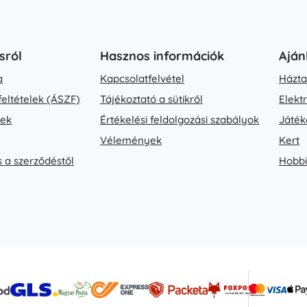
sról
Hasznos információk
Aján
a
Kapcsolatfelvétel
Házta
feltételek (ÁSZF)
Tájékoztató a sütikről
Elekt
vek
Értékelési feldolgozási szabályok
Játék
Vélemények
Kert
s a szerződéstől
Hobbi