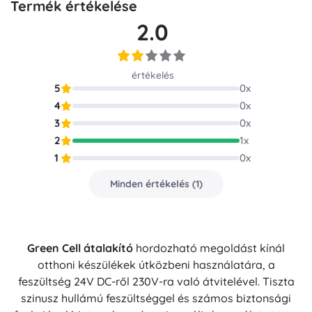
Termék értékelése
2.0
értékelés
5
0
x
4
0
x
3
0
x
2
1
x
1
0
x
Minden értékelés
(
1
)
Green Cell átalakító
hordozható megoldást kínál
otthoni készülékek útközbeni használatára, a
feszültség 24V DC-ről 230V-ra való átvitelével. Tiszta
szinusz hullámú feszültséggel és számos biztonsági