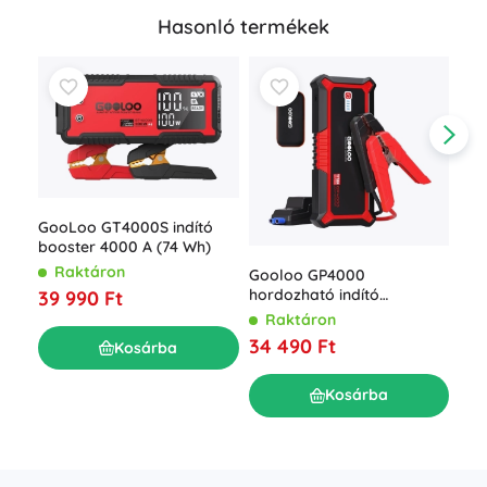
Hasonló termékek
GooLoo GT4000S indító
booster 4000 A (74 Wh)
Raktáron
Gooloo GP4000
Mik
hordozható indító
39 990 Ft
V 15
akkumulátor 74 Wh
Raktáron
kar
R
34 490 Ft
LCD
Kosárba
12 
akk
Kosárba