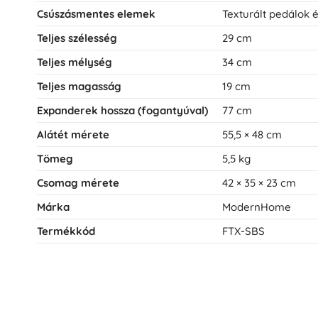
Csúszásmentes elemek
Texturált pedálok 
Teljes szélesség
29 cm
Teljes mélység
34 cm
Teljes magasság
19 cm
Expanderek hossza (fogantyúval)
77 cm
Alátét mérete
55,5 × 48 cm
Tömeg
5,5 kg
Csomag mérete
42 × 35 × 23 cm
Márka
ModernHome
Termékkód
FTX-SBS