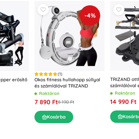
-4%
(1)
TRIZAND ott
pper erősítő
Okos fitness hullahopp súllyal
számlálóval e
és számlálóval TRIZAND
deszka
Raktáron
Raktáron
14 990 Ft
7 890 Ft
8 190 Ft
Kosárb
Kosárba