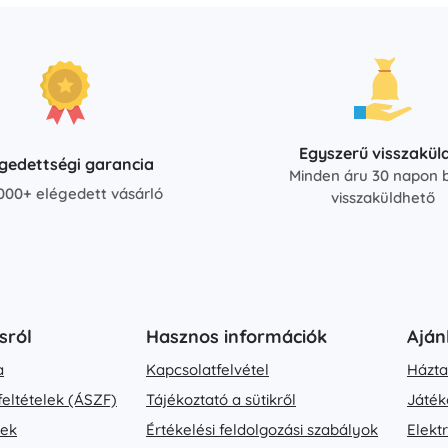
Egyszerű visszakül
égedettségi garancia
Minden áru 30 napon b
000+ elégedett vásárló
visszaküldhető
sról
Hasznos információk
Aján
a
Kapcsolatfelvétel
Házta
feltételek (ÁSZF)
Tájékoztató a sütikről
Játék
vek
Értékelési feldolgozási szabályok
Elekt