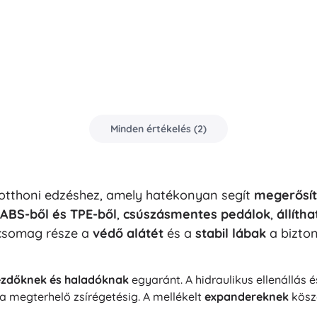
Minden értékelés
(
2
)
otthoni edzéshez, amely hatékonyan segít
megerősíte
 ABS-ből és TPE-ből
,
csúszásmentes pedálok
,
állítha
 csomag része a
védő alátét
és a
stabil lábak
a bizton
ezdőknek és haladóknak
egyaránt. A hidraulikus ellenállás
a megterhelő zsírégetésig. A mellékelt
expandereknek
köszö