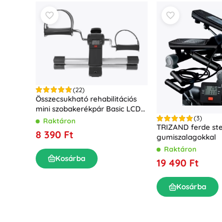
(22)
Összecsukható rehabilitációs
mini szobakerékpár Basic LCD
kijelzővel
(3)
Raktáron
TRIZAND ferde ste
8 390 Ft
gumiszalagokkal
Raktáron
Kosárba
19 490 Ft
Kosárba