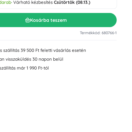
 darab
· Várható kézbesítés
Csütörtök (08.13.)
Mosdókiegészítők
Dekorációk
WC-kiegészítők
Kosárba teszem
Kád- és zuhanykiegészítők
Figurák
Fürdőszobai textíliák
Termékkód: 680766-1
 szállítás 39 500 Ft feletti vásárlás esetén
an visszaküldés 30 napon belül
szállítás már 1 990 Ft-tól
Babák és kisbabák
Könyvek