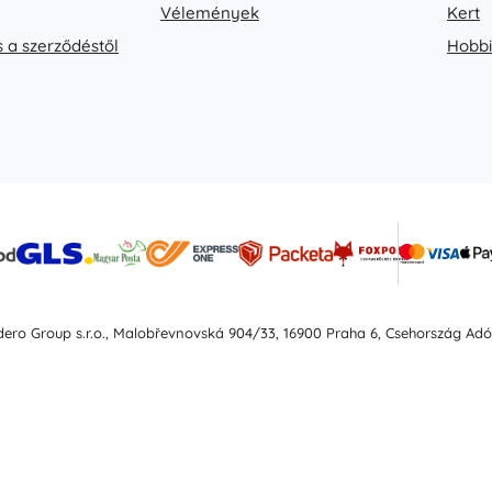
Vélemények
Kert
s a szerződéstől
Hobbi
idero Group s.r.o., Malobřevnovská 904/33, 16900 Praha 6, Csehország Ad