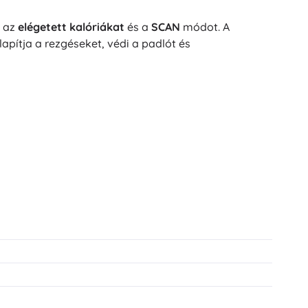
, az
elégetett kalóriákat
és a
SCAN
módot. A
llapítja a rezgéseket, védi a padlót és