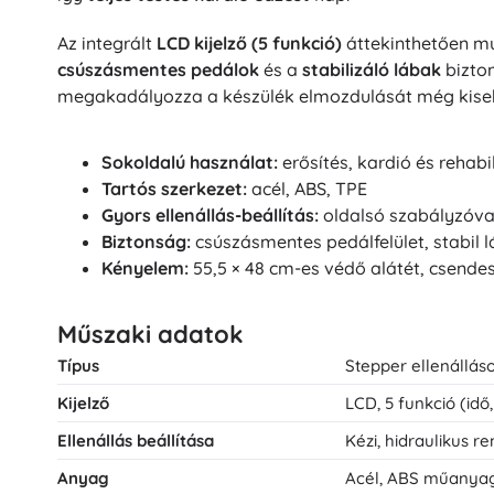
Az integrált
LCD kijelző (5 funkció)
áttekinthetően m
csúszásmentes pedálok
és a
stabilizáló lábak
bizto
megakadályozza a készülék elmozdulását még kiseb
Sokoldalú használat:
erősítés, kardió és rehabi
Tartós szerkezet:
acél, ABS, TPE
Gyors ellenállás-beállítás:
oldalsó szabályzóva
Biztonság:
csúszásmentes pedálfelület, stabil 
Kényelem:
55,5 × 48 cm-es védő alátét, csend
Műszaki adatok
Típus
Stepper ellenállás
Kijelző
LCD, 5 funkció (idő
Ellenállás beállítása
Kézi, hidraulikus r
Anyag
Acél, ABS műanyag,