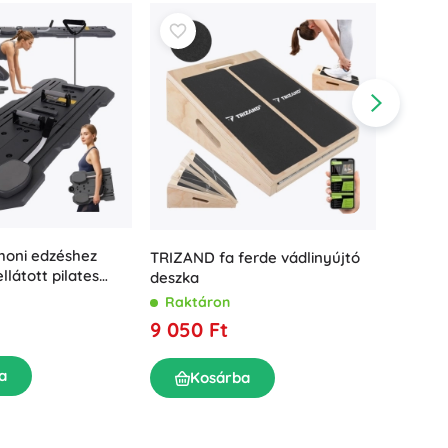
honi edzéshez
HMS ró
TRIZAND fa ferde vádlinyújtó
llátott pilates
hiperex
deszka
Rakt
Raktáron
43 99
9 050 Ft
a
K
Kosárba