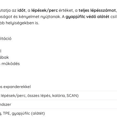
utatja az
időt
, a
lépések/perc
értéket, a
teljes lépésszámot
nságot és kényelmet nyújtanak. A
gyapjúfilc védő alátét
csi
b helyiségekben is.
litáció
l
lábak
es működés
os expanderekkel
, lépések/perc, összes lépés, kalória, SCAN)
endszer
 TPE, gyapjúfilc (alátét)