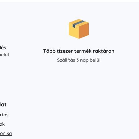
dés
Több tízezer termék raktáron
elül
Szállítás 3 nap belül
lat
rtás
ok
ronika