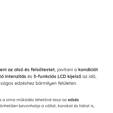
ni az alsó és felsőtestet
, javítani a
kondíciót
tó intenzitás
és
5-funkciós LCD kijelző
az idő,
ságos edzéshez bármilyen felületen.
 és a sima működés lehetővé teszi az
edzés
nhetően bevonhatja a vállat, karokat és hátat is,