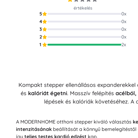
Puzzle
értékelés
5
0
x
4
0
x
3
0
x
2
0
x
1
2
x
Kompakt stepper ellenállásos expanderekkel 
és
kalóriát égetni
. Masszív felépítés
acélból,
lépések és kalóriák követéséhez. A
A MODERNHOME otthoni stepper kiváló választás
k
intenzitásának
beállítását a könnyű bemelegítéstől 
így
teljes testes kardió edzést
kap.