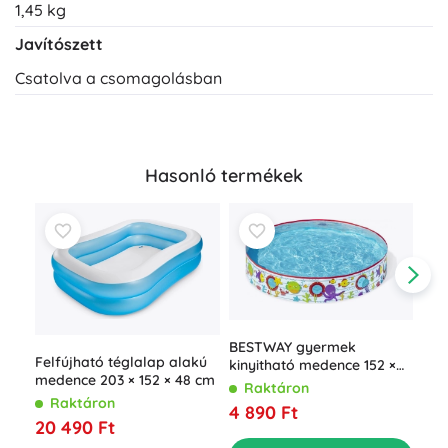
1,45 kg
Javítószett
Csatolva a csomagolásban
Hasonló termékek
BESTWAY gyermek
Felfújható téglalap alakú
kinyitható medence 152 ×
medence 203 × 152 × 48 cm
25 cm
Raktáron
Raktáron
4 890 Ft
Fel
20 490 Ft
me