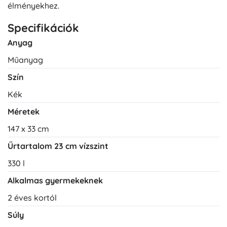
élményekhez.
Specifikációk
Anyag
Műanyag
Szín
Kék
Méretek
147 x 33 cm
Űrtartalom 23 cm vízszint
330 l
Alkalmas gyermekeknek
2 éves kortól
Súly