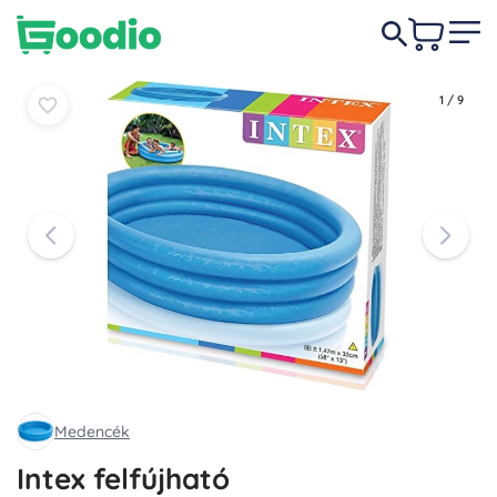
2 240 Ft
Kosárba
Kosárba
1
/
9
Medencék
Intex felfújható