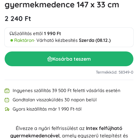
gyermekmedence 147 x 33 cm
2 240 Ft
Szállítás ettől
1 990 Ft
Raktáron
· Várható kézbesítés
Szerda (08.12.)
Kosárba teszem
Termékkód: 58349-0
Ingyenes szállítás 39 500 Ft feletti vásárlás esetén
Gondtalan visszaküldés 30 napon belül
Gyors kiszállítás már 1 990 Ft-tól
Élvezze a nyári felfrissülést az
Intex felfújható
gyermekmedencével
, amely egyszerű telepítést és