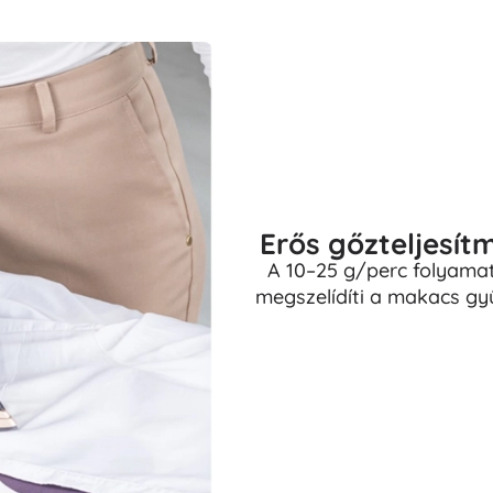
Erős gőzteljesí
A 10–25 g/perc folyama
megszelídíti a makacs gy