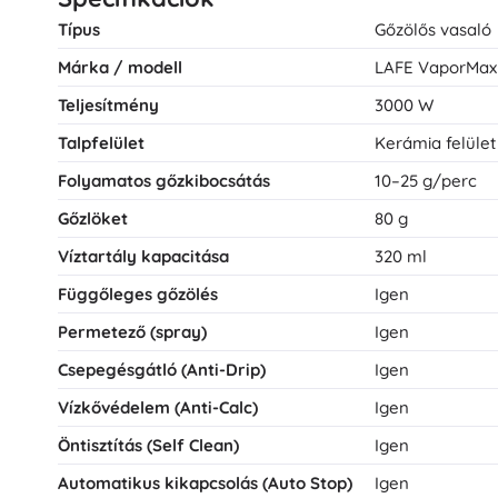
Típus
Gőzölős vasaló
Márka / modell
LAFE VaporMax
Teljesítmény
3000 W
Talpfelület
Kerámia felület
Folyamatos gőzkibocsátás
10–25 g/perc
Gőzlöket
80 g
Víz­tartály kapacitása
320 ml
Függőleges gőzölés
Igen
Permetező (spray)
Igen
Csepegésgátló (Anti-Drip)
Igen
Víz­kővédelem (Anti-Calc)
Igen
Öntisztítás (Self Clean)
Igen
Automatikus kikapcsolás (Auto Stop)
Igen