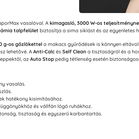
VaporMax vasalóval. A
kimagasló, 3000 W-os teljesítményn
ámia talpfelület
biztosítja a sima siklást és az egyenletes
0 g-os gőzlökettel
a makacs gyűrődések is könnyen eltávo
esz lehetővé. A
Anti-Calc
és
Self Clean
a tisztaságról és a h
eppektől, az
Auto Stop
pedig tétlenség esetén biztonságosa
ny vasalás.
szlás.
ek hatékony kisimításához.
függönyökhöz és vállfán lógó ruhákhoz.
tonság, tisztaság és egyszerű karbantartás.