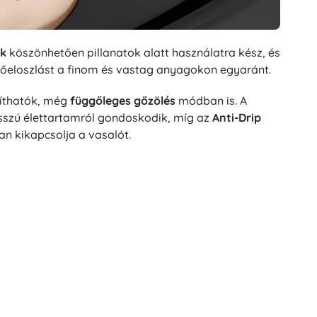
ek
köszönhetően pillanatok alatt használatra kész, és
 hőeloszlást a finom és vastag anyagokon egyaránt.
líthatók, még
függőleges gőzölés
módban is. A
osszú élettartamról gondoskodik, míg az
Anti-Drip
n kikapcsolja a vasalót.