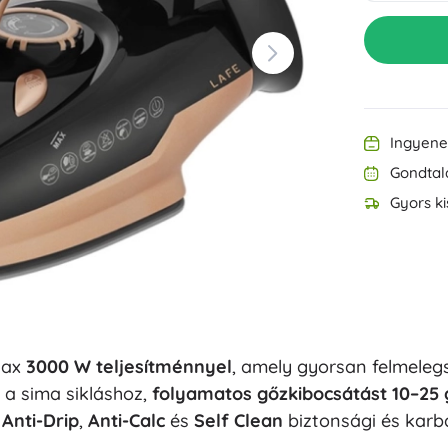
Felszerelés a legkisebbeknek
Zene
Grillezés
Dekorációk
Biztonság
Iskola
Rendezés
Éjszakai világítás
Ingyenes
Gondtal
Gyors ki
Party
Max
3000 W teljesítménnyel
, amely gyorsan felmele
Vízijátékok
 a sima sikláshoz,
folyamatos gőzkibocsátást 10–25 
,
Anti-Drip
,
Anti-Calc
és
Self Clean
biztonsági és karba