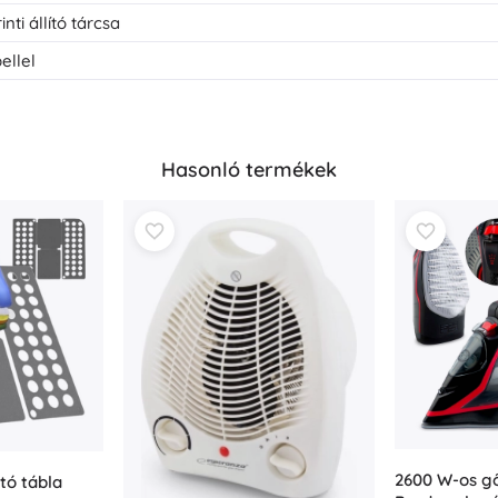
inti állító tárcsa
ellel
Hasonló termékek
2600 W-os gő
tó tábla