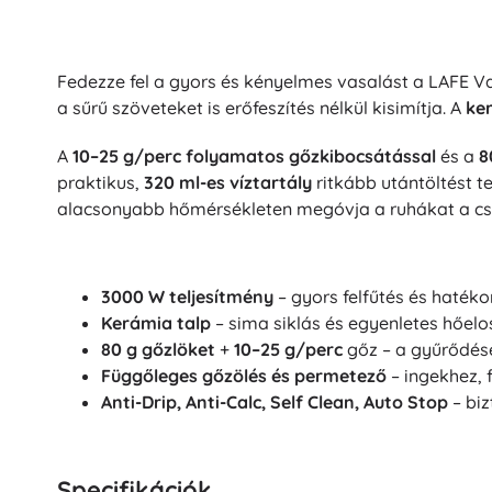
Fedezze fel a gyors és kényelmes vasalást a LAFE 
a sűrű szöveteket is erőfeszítés nélkül kisimítja. A
ker
A
10–25 g/perc folyamatos gőzkibocsátással
és a
8
praktikus,
320 ml-es víztartály
ritkább utántöltést t
alacsonyabb hőmérsékleten megóvja a ruhákat a cs
3000 W teljesítmény
– gyors felfűtés és hatéko
Kerámia talp
– sima siklás és egyenletes hőelo
80 g gőzlöket
+
10–25 g/perc
gőz – a gyűrődés
Függőleges gőzölés és permetező
– ingekhez, 
Anti-Drip, Anti-Calc, Self Clean, Auto Stop
– biz
Specifikációk