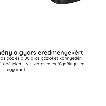
tmény a gyors eredményekért
tos gőz és a 80 g-os gőzlöket könnyedén
űrődéseket – vízszintesen és függőlegesen
egyaránt.