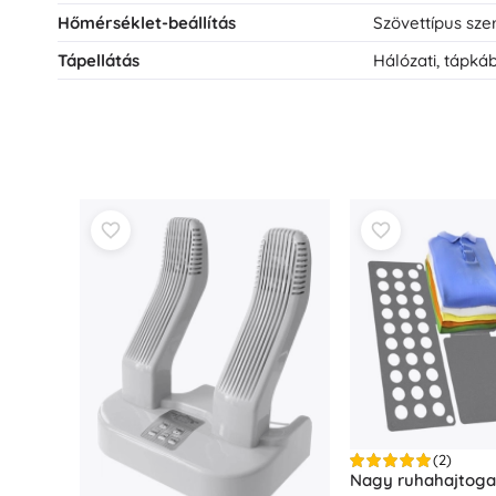
Hőmérséklet-beállítás
Szövet­típus szer
Tápellátás
Hálózati, tápkáb
(2)
Nagy ruhahajtoga