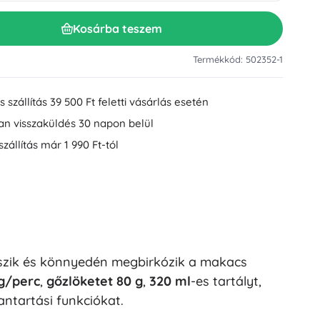
Mosdókiegészítők
Dekorációk
Kosárba teszem
WC-kiegészítők
Kád- és zuhanykiegészítők
Figurák
Termékkód: 502352-1
Fürdőszobai textíliák
 szállítás 39 500 Ft feletti vásárlás esetén
an visszaküldés 30 napon belül
szállítás már 1 990 Ft-tól
Babák és kisbabák
gszik és könnyedén megbirkózik a makacs
Könyvek
g/perc
,
gőzlöketet 80 g
,
320 ml
-es tartályt,
ntartási funkciókat.