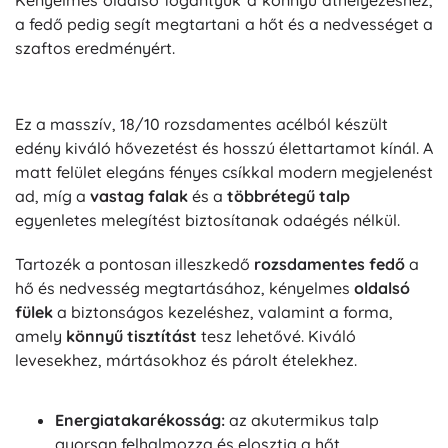
Kényelmes oldalsó fogantyúk a könnyű áthelyezéshez,
a fedő pedig segít megtartani a hőt és a nedvességet a
szaftos eredményért.
Ez a masszív, 18/10 rozsdamentes acélból készült
edény kiváló hővezetést és hosszú élettartamot kínál. A
matt felület elegáns fényes csíkkal modern megjelenést
ad, míg a
vastag falak
és a
többrétegű talp
egyenletes melegítést biztosítanak odaégés nélkül.
Tartozék a pontosan illeszkedő
rozsdamentes fedő
a
hő és nedvesség megtartásához, kényelmes
oldalsó
fülek
a biztonságos kezeléshez, valamint a forma,
amely
könnyű tisztítást
tesz lehetővé. Kiváló
levesekhez, mártásokhoz és párolt ételekhez.
Energiatakarékosság:
az akutermikus talp
gyorsan felhalmozza és elosztja a hőt.