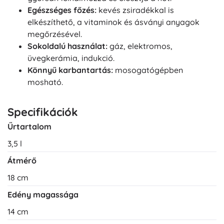
Egészséges főzés:
kevés zsiradékkal is
elkészíthető, a vitaminok és ásványi anyagok
megőrzésével.
Sokoldalú használat:
gáz, elektromos,
üvegkerámia, indukció.
Könnyű karbantartás:
mosogatógépben
mosható.
Specifikációk
Űrtartalom
3,5 l
Átmérő
18 cm
Edény magassága
14 cm