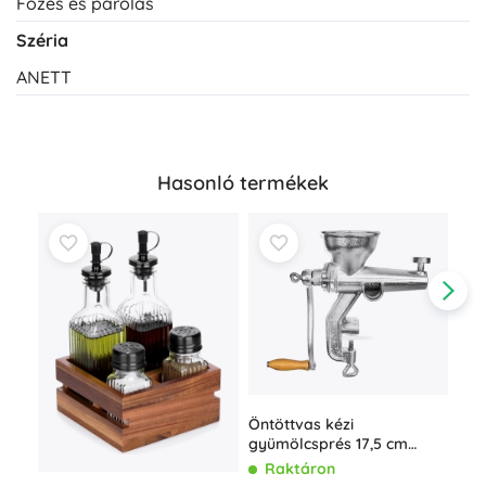
Főzés és párolás
Széria
ANETT
Hasonló termékek
Öntöttvas kézi
Roz
gyümölcsprés 17,5 cm
2,5
ORION
Raktáron