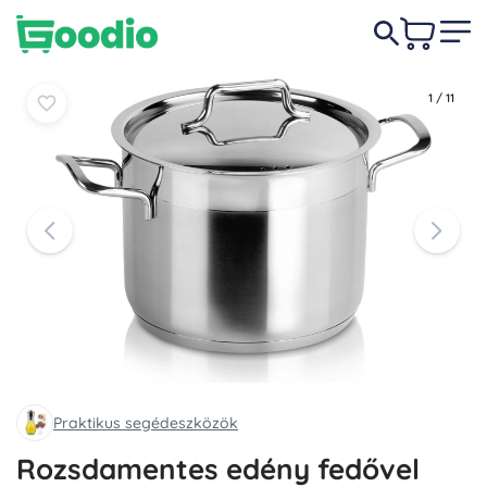
14 490 Ft
Kosárba
Kosárba
1
/
11
Praktikus segédeszközök
Rozsdamentes edény fedővel