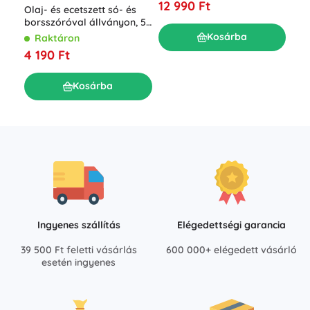
R
12 990 Ft
Olaj- és ecetszett só- és
12 
borsszóróval állványon, 5
darabos
Kosárba
Raktáron
4 190 Ft
Kosárba
Ingyenes szállítás
Elégedettségi garancia
39 500 Ft feletti vásárlás
600 000+ elégedett vásárló
esetén ingyenes