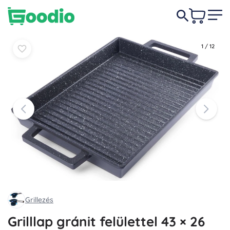
14 990 Ft
Kosárba
Kosárba
1
/
12
Grillezés
Grilllap gránit felülettel 43 × 26