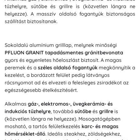
tűzhelyre, sütőbe és grillre is (közvetlen lángra ne
helyezze). A masszív oldalsó fogantyúk biztonságos
szállítást biztosítanak.
Sokoldalú alumínium grilllap, melynek minőségi
PFLUON GRANIT tapadásmentes gránitbevonata
gyors és egyenletes hőeloszlást biztosít. A magas
peremek és a
széles oldalsó fogantyúk
megkönnyítik a
kezelést, a bordázott felület pedig látványos
rácsnyomot ad és elvezeti a felesleges zsiradékot az
egészségesebb ételkészítésért.
Alkalmas
gáz-, elektromos-, üvegkerámia- és
indukciós tűzhelyre
, továbbá
sütőbe
és
grillre
is
(közvetlen lángra ne helyezze). Mosogatógépben
mosható, a tartós felületkezelés
karc- és magas
hőmérséklet-álló
. Ideális steakhez, zöldségekhez,