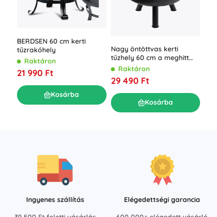
BERDSEN 60 cm kerti
Gri
Nagy öntöttvas kerti
tűzrakóhely
roz
tűzhely 60 cm a meghitt
cm 
Raktáron
R
tábortüzekhez
Raktáron
21 990 Ft
24
29 490 Ft
Kosárba
Kosárba
Ingyenes szállítás
Elégedettségi garancia
39 500 Ft feletti vásárlás
600 000+ elégedett vásárló