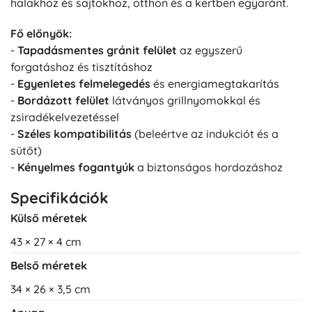
halakhoz és sajtokhoz, otthon és a kertben egyaránt.
Fő előnyök:
-
Tapadásmentes gránit felület
az egyszerű
forgatáshoz és tisztításhoz
-
Egyenletes felmelegedés
és energiamegtakarítás
-
Bordázott felület
látványos grillnyomokkal és
zsiradékelvezetéssel
-
Széles kompatibilitás
(beleértve az indukciót és a
sütőt)
-
Kényelmes fogantyúk
a biztonságos hordozáshoz
Specifikációk
Külső méretek
43 × 27 × 4 cm
Belső méretek
34 × 26 × 3,5 cm