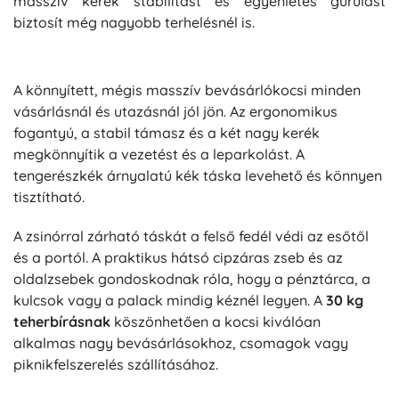
masszív kerék stabilitást és egyenletes gurulást
biztosít még nagyobb terhelésnél is.
A könnyített, mégis masszív bevásárlókocsi minden
vásárlásnál és utazásnál jól jön. Az ergonomikus
fogantyú, a stabil támasz és a két nagy kerék
megkönnyítik a vezetést és a leparkolást. A
tengerészkék árnyalatú kék táska levehető és könnyen
tisztítható.
A zsinórral zárható táskát a felső fedél védi az esőtől
és a portól. A praktikus hátsó cipzáras zseb és az
oldalzsebek gondoskodnak róla, hogy a pénztárca, a
kulcsok vagy a palack mindig kéznél legyen. A
30 kg
teherbírásnak
köszönhetően a kocsi kiválóan
alkalmas nagy bevásárlásokhoz, csomagok vagy
piknikfelszerelés szállításához.