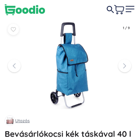
10 990 Ft
Kosárba
Kosárba
1
/
9
Utazás
Bevásárlókocsi kék táskával 40 l