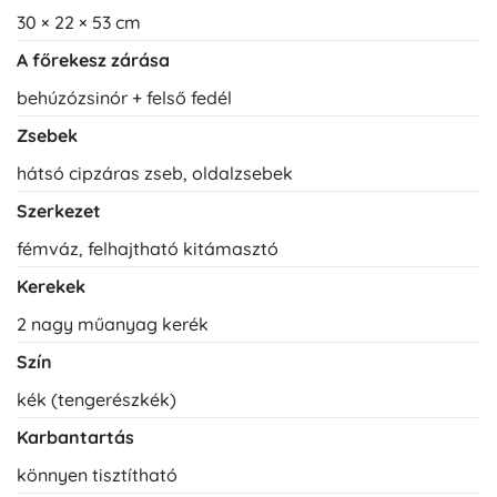
30 × 22 × 53 cm
A főrekesz zárása
behúzózsinór + felső fedél
Zsebek
hátsó cipzáras zseb, oldalzsebek
Szerkezet
fémváz, felhajtható kitámasztó
Kerekek
2 nagy műanyag kerék
Szín
kék (tengerészkék)
Karbantartás
könnyen tisztítható