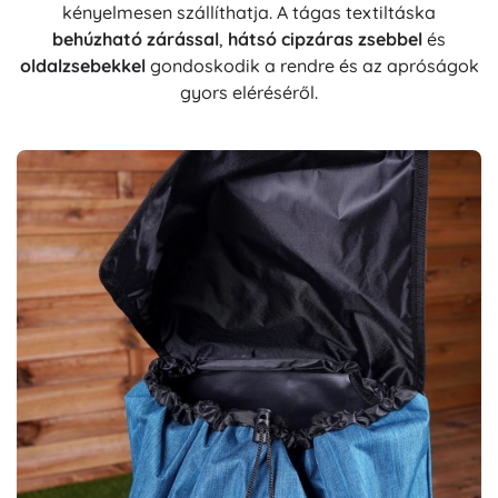
kényelmesen szállíthatja. A tágas textiltáska
behúzható zárással
,
hátsó cipzáras zsebbel
és
oldalzsebekkel
gondoskodik a rendre és az apróságok
gyors eléréséről.