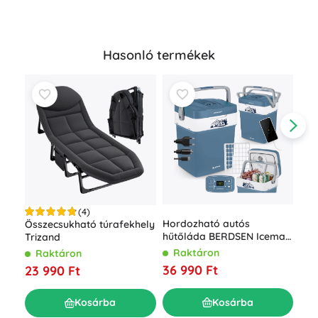
Hasonló termékek
(4)
Hordozható autós
Összecsukható túrafekhely
Fel
hűtőláda BERDSEN Icemax
Trizand
ágy
29 l ECO móddal – kék
beé
Raktáron
Raktáron
R
pum
36 990 Ft
23 990 Ft
16 
Kosárba
Kosárba