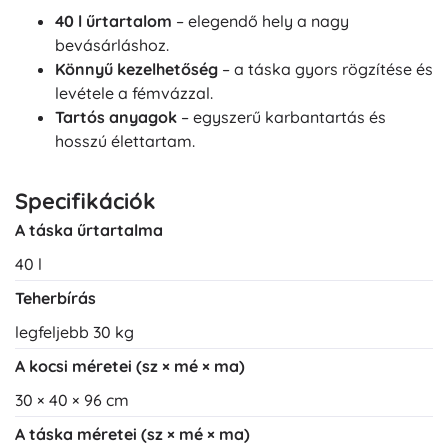
40 l űrtartalom
– elegendő hely a nagy
bevásárláshoz.
Könnyű kezelhetőség
– a táska gyors rögzítése és
levétele a fémvázzal.
Tartós anyagok
– egyszerű karbantartás és
hosszú élettartam.
Specifikációk
A táska űrtartalma
40 l
Teherbírás
legfeljebb 30 kg
A kocsi méretei (sz × mé × ma)
30 × 40 × 96 cm
A táska méretei (sz × mé × ma)