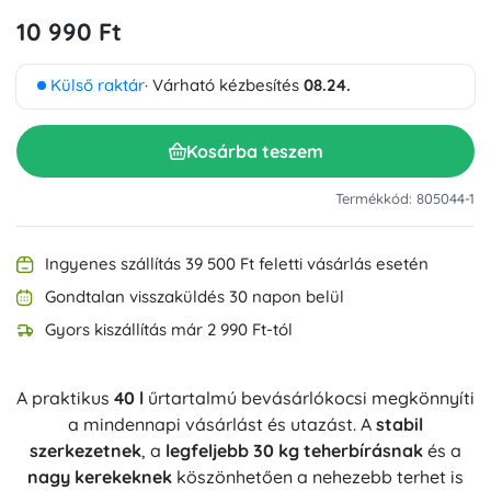
10 990 Ft
Külső raktár
· Várható kézbesítés
08.24.
Kosárba teszem
Termékkód: 805044-1
Ingyenes szállítás 39 500 Ft feletti vásárlás esetén
Gondtalan visszaküldés 30 napon belül
Gyors kiszállítás már 2 990 Ft-tól
A praktikus
40 l
űrtartalmú bevásárlókocsi megkönnyíti
a mindennapi vásárlást és utazást. A
stabil
szerkezetnek
, a
legfeljebb 30 kg teherbírásnak
és a
nagy kerekeknek
köszönhetően a nehezebb terhet is