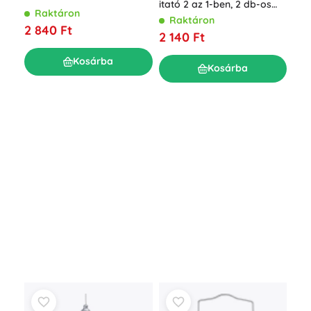
itató 2 az 1-ben, 2 db-os
Raktáron
készlet ProGarden
Raktáron
2 840 Ft
2 140 Ft
Kosárba
Kosárba
Fém
fag
R
6 0