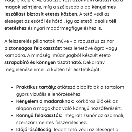
magok szintjére
, míg a szélesebb alap
kényelmes
leszállást biztosít etetés közben
. A tető védi az
eleséget az esőtől és hótól, így az etető ideális
téli
etetéshez
és nyári madármegfigyeléshez is.
A felszerelés pillanatok műve – a robusztus zsinór
biztonságos felakasztást
tesz lehetővé ágra vagy
kampóra. A minőségi műanyagból készült etető
strapabíró és könnyen tisztítható
. Dekoratív
megjelenése emeli a kültéri tér esztétikáját.
Praktikus tartály:
átlátszó oldalfalak a tartalom
gyors vizuális ellenőrzéséhez.
Kényelem a madaraknak:
körkörös ülőkék az
alapon a magokhoz való könnyű hozzáférésért.
Könnyű felakasztás:
integrált zsinór az azonnali,
szerszámmentes felszereléshez.
Időjárásállóság:
fedett tető védi az eleséget a