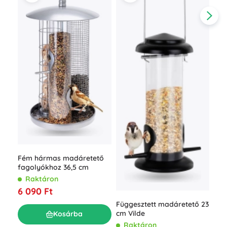
Réz
× 3
K
1 6
Fém hármas madáretető
fagolyókhoz 36,5 cm
Raktáron
6 090 Ft
Függesztett madáretető 23
cm Vilde
Kosárba
Raktáron