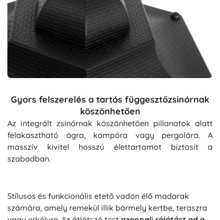
Gyors felszerelés a tartós függesztőzsinórnak
köszönhetően
Az integrált zsinórnak köszönhetően pillanatok alatt
felakasztható ágra, kampóra vagy pergolára. A
masszív kivitel hosszú élettartamot biztosít a
szabadban.
Stílusos és funkcionális etető vadon élő madarak
számára, amely remekül illik bármely kertbe, teraszra
vagy erkélyre. Az átlátszó test
azonnali rálátást ad a