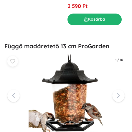
2 590 Ft
Kosárba
Függő madáretető 13 cm ProGarden
1
/
10