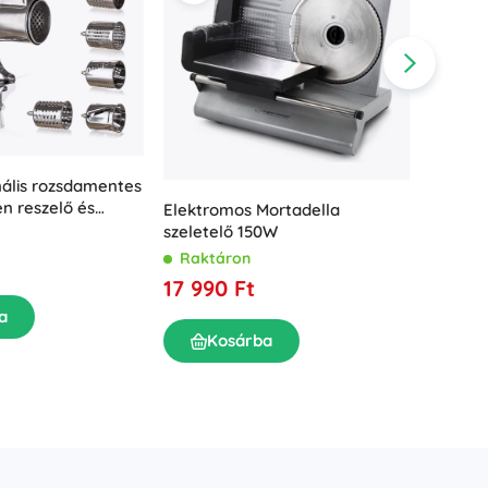
nális rozsdamentes
en reszelő és
Elektromos Mortadella
i karral
CULINA
szeletelő 150W
gyúróde
Raktáron
Rakt
17 990 Ft
11 990
a
Kosárba
K