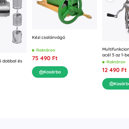
Kézi csalánvágó
Multifunkcio
Raktáron
acél 5 az 1-b
75 490 Ft
szeletelő kéz
5 dobbal és
Raktáron
12 490 Ft
Kosárba
Kosárb