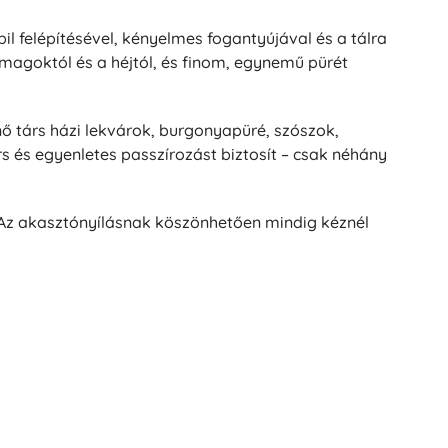
l felépítésével, kényelmes fogantyújával és a tálra
 magoktól és a héjtól, és finom, egynemű pürét
nő társ házi lekvárok, burgonyapüré, szószok,
és egyenletes passzírozást biztosít – csak néhány
 Az akasztónyílásnak köszönhetően mindig kéznél