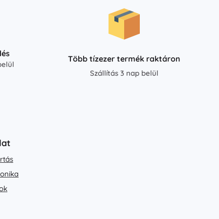
dés
Több tízezer termék raktáron
elül
Szállítás 3 nap belül
lat
rtás
ronika
ok