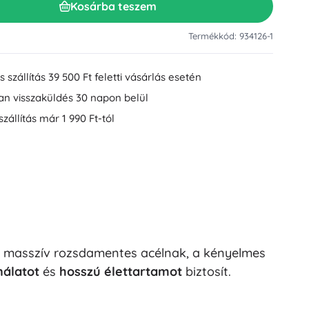
Kosárba teszem
Mosdókiegészítők
Dekorációk
WC-kiegészítők
Termékkód: 934126-1
Kád- és zuhanykiegészítők
Figurák
Fürdőszobai textíliák
 szállítás 39 500 Ft feletti vásárlás esetén
an visszaküldés 30 napon belül
szállítás már 1 990 Ft-tól
Babák és kisbabák
. A masszív rozsdamentes acélnak, a kényelmes
Könyvek
álatot
és
hosszú élettartamot
biztosít.