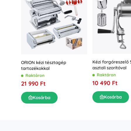
Kézi forgóreszelő 
ORION kézi tésztagép
asztali szorítóval
tartozékokkal
Raktáron
Raktáron
10 490 Ft
21 990 Ft
Kosárba
Kosárba