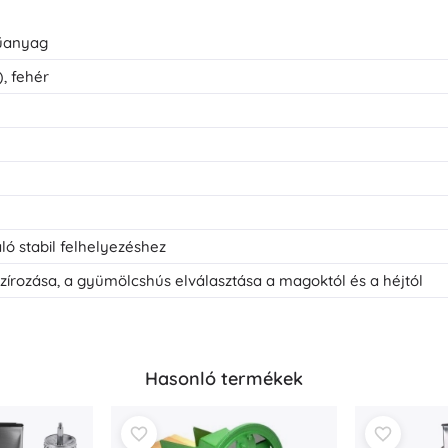
műanyag
, fehér
ló stabil felhelyezéshez
írozása, a gyümölcshús elválasztása a magoktól és a héjtól
Hasonló termékek