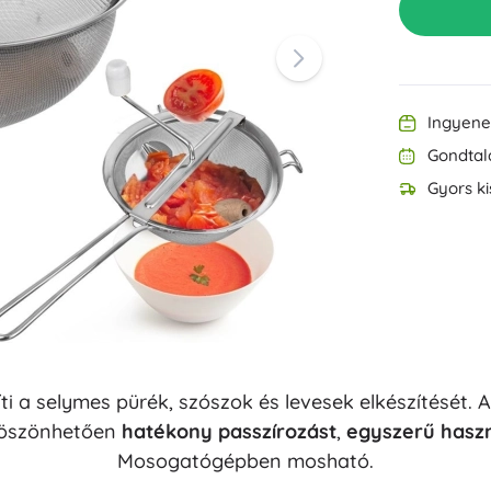
Felszerelés a legkisebbeknek
Zene
Grillezés
Dekorációk
Biztonság
Iskola
Rendezés
Ingyenes
Éjszakai világítás
Gondtal
Gyors ki
Party
ti a selymes pürék, szószok és levesek elkészítését
Vízijátékok
köszönhetően
hatékony passzírozást
,
egyszerű haszn
Mosogatógépben mosható.