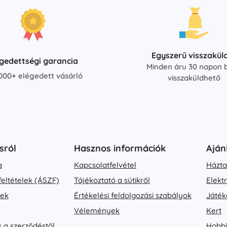
Egyszerű visszakül
égedettségi garancia
Minden áru 30 napon b
000+ elégedett vásárló
visszaküldhető
sról
Hasznos információk
Aján
a
Kapcsolatfelvétel
Házta
feltételek (ÁSZF)
Tájékoztató a sütikről
Elekt
vek
Értékelési feldolgozási szabályok
Játék
Vélemények
Kert
s a szerződéstől
Hobbi