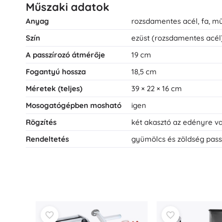
Műszaki adatok
Anyag
rozsdamentes acél, fa, 
Szín
ezüst (rozsdamentes acél)
A passzírozó átmérője
19 cm
Fogantyú hossza
18,5 cm
Méretek (teljes)
39 × 22 × 16 cm
Mosogatógépben mosható
igen
Rögzítés
két akasztó az edényre va
Rendeltetés
gyümölcs és zöldség passz