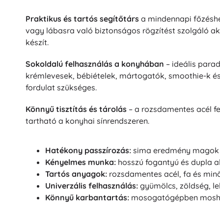
Puzzle
Praktikus és tartós segítőtárs
a mindennapi főzéshez
vagy lábasra való biztonságos rögzítést szolgáló ak
készít.
Sokoldalú felhasználás a konyhában
– ideális para
krémlevesek, bébiételek, mártogatók, smoothie-k é
fordulat szükséges.
Könnyű tisztítás és tárolás
– a rozsdamentes acél f
tartható a konyhai sínrendszeren.
Hatékony passzírozás:
sima eredmény magok é
Kényelmes munka:
hosszú fogantyú és dupla ak
Tartós anyagok:
rozsdamentes acél, fa és mi
Univerzális felhasználás:
gyümölcs, zöldség, le
Könnyű karbantartás:
mosogatógépben mosh