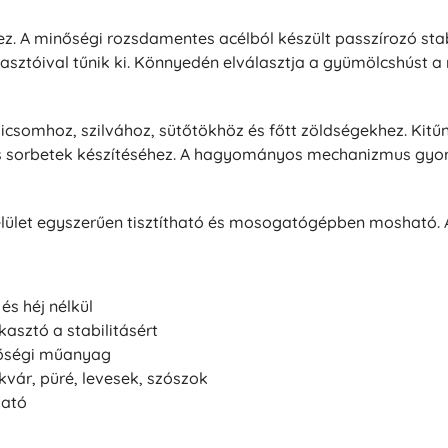
. A minőségi rozsdamentes acélból készült passzírozó stabi
asztóival tűnik ki. Könnyedén elválasztja a gyümölcshúst a
dicsomhoz, szilvához, sütőtökhöz és főtt zöldségekhez. Kitű
s sorbetek készítéséhez. A hagyományos mechanizmus gyors 
elület egyszerűen tisztítható és mosogatógépben mosható.
s héj nélkül
asztó a stabilitásért
nőségi műanyag
kvár, püré, levesek, szószok
ató