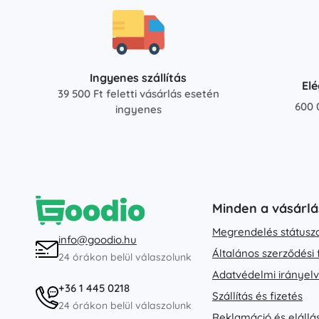
Ingyenes szállítás
El
39 500 Ft feletti vásárlás esetén
600 
ingyenes
Minden a vásárlá
Megrendelés státusz
info@goodio.hu
Általános szerződési 
24 órákon belül válaszolunk
Adatvédelmi irányel
+36 1 445 0218
Szállítás és fizetés
24 órákon belül válaszolunk
Reklamáció és elállá