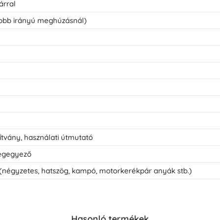
árral
jobb irányú meghúzásnál)
sítvány, használati útmutató
megegyező
négyzetes, hatszög, kampó, motorkerékpár anyák stb.)
Hasonló termékek