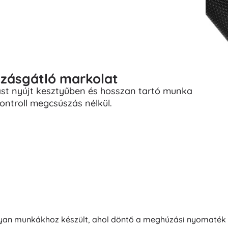
zásgátló markolat
gást nyújt kesztyűben és hosszan tartó munka
ontroll megcsúszás nélkül.
an munkákhoz készült, ahol döntő a meghúzási nyomaték ko