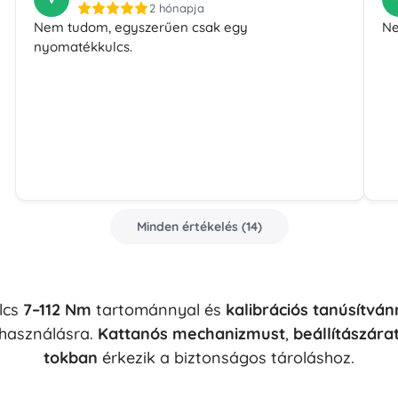
2 hónapja
Nem tudom, egyszerűen csak egy
Ne
nyomatékkulcs.
Minden értékelés
(
14
)
lcs
7–112 Nm
tartománnyal és
kalibrációs tanúsítván
lhasználásra.
Kattanós mechanizmust
,
beállítászára
tokban
érkezik a biztonságos tároláshoz.