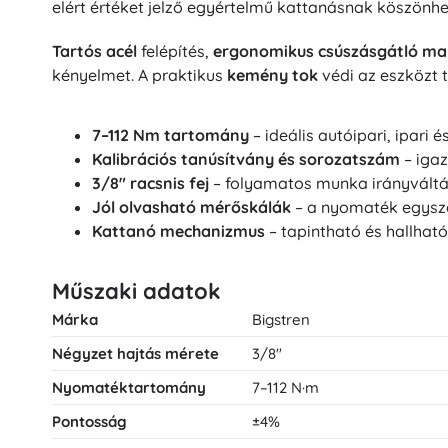
elért értéket jelző egyértelmű kattanásnak köszönh
Tartós acél
felépítés,
ergonomikus csúszásgátló ma
kényelmet. A praktikus
kemény tok
védi az eszközt t
7–112 Nm tartomány
– ideális autóipari, ipari
Kalibrációs tanúsítvány és sorozatszám
– igaz
3/8" racsnis fej
– folyamatos munka irányváltás
Jól olvasható mérőskálák
– a nyomaték egysze
Kattanó mechanizmus
– tapintható és hallható 
Műszaki adatok
Márka
Bigstren
Négyzet hajtás mérete
3/8"
Nyomatéktartomány
7–112 N·m
Pontosság
±4%