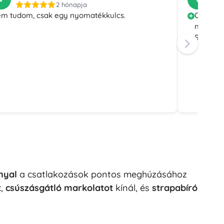
2 hónapja
m tudom, csak egy nyomatékkulcs.
Csavaro
nyomaté
Széles b
nyal
a csatlakozások pontos meghúzásához
t
,
csúszásgátló markolatot
kínál, és
strapabíró