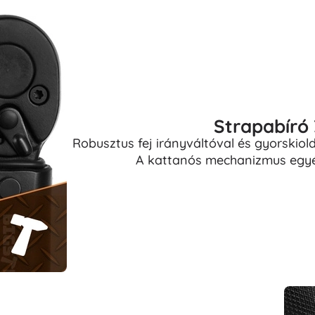
Strapabíró 
Robusztus fej irányváltóval és gyorskio
A kattanós mechanizmus egyér