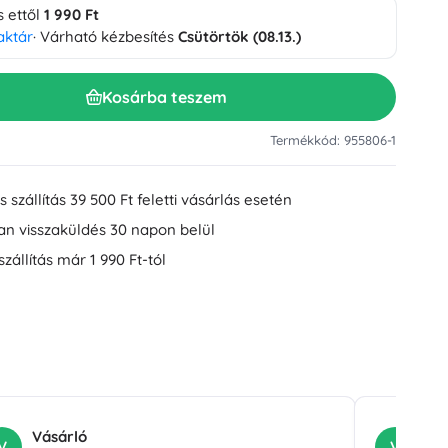
s ettől
1 990 Ft
Mosdókiegészítők
Dekorációk
aktár
· Várható kézbesítés
Csütörtök (08.13.)
WC-kiegészítők
Kád- és zuhanykiegészítők
Figurák
Kosárba teszem
Fürdőszobai textíliák
Termékkód: 955806-1
 szállítás 39 500 Ft feletti vásárlás esetén
an visszaküldés 30 napon belül
szállítás már 1 990 Ft-tól
Babák és kisbabák
Könyvek
Vásárló
Vá
V
V