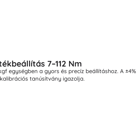
ékbeállítás 7–112 Nm
kgf egységben a gyors és precíz beállításhoz. A ±4%
alibrációs tanúsítvány igazolja.