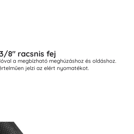
3/8" racsnis fej
ldóval a megbízható meghúzáshoz és oldáshoz.
telműen jelzi az elért nyomatékot.