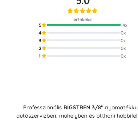
5.0
Puzzle
értékelés
5
14
x
4
0
x
3
0
x
2
0
x
1
0
x
Professzionális
BIGSTREN 3/8"
nyomatékku
autószervizben, műhelyben és otthoni hobbife