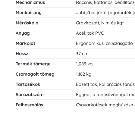
Mechanizmus
Racsnis, kattanós, beállítász
Munkairány
Jobb/bal járat (nyomaték 
Mérőskála
Gravírozott, N·m és kgf
Anyag
Acél; tok PVC
Markolat
Ergonomikus, csúszásgátló
Hossz
37 cm
Termék tömege
1,083 kg
Csomagolt tömeg
1,182 kg
Tartozékok
Edzett tok, kalibrációs tanú
Sorozatszám
Egyedi, a tanúsítvánnyal 
Felhasználás
Csavarkötések meghúzása (