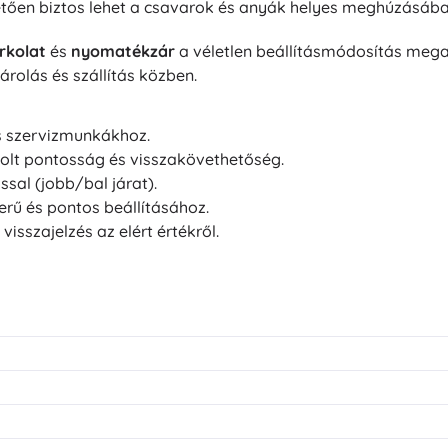
etően biztos lehet a csavarok és anyák helyes meghúzásába
rkolat
és
nyomatékzár
a véletlen beállításmódosítás mega
árolás és szállítás közben.
 és szervizmunkákhoz.
olt pontosság és visszakövethetőség.
sal (jobb/bal járat).
rű és pontos beállításához.
visszajelzés az elért értékről.