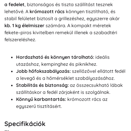
a fedelet
, biztonságos és tiszta szállítást tesznek
lehetővé. A
krómozott rács
könnyen tisztítható, és
stabil felületet biztosít a grillezéshez, egyszerre akár
kb. 1 kg élelmiszer
számára. A kompakt méretek
fekete–piros kivitelben remekül illenek a szabadtéri
felszereléshez.
Hordozható és könnyen tárolható:
ideális
utazáshoz, kempinghez és piknikhez.
Jobb hőfokszabályozás:
szellőzővel ellátott fedél
a levegő és a hőmérséklet szabályozásához.
Stabilitás és biztonság:
az összecsukható lábak
szállításkor a fedél zárjaként is szolgálnak.
Könnyű karbantartás:
krómozott rács az
egyszerű tisztításért.
Specifikációk