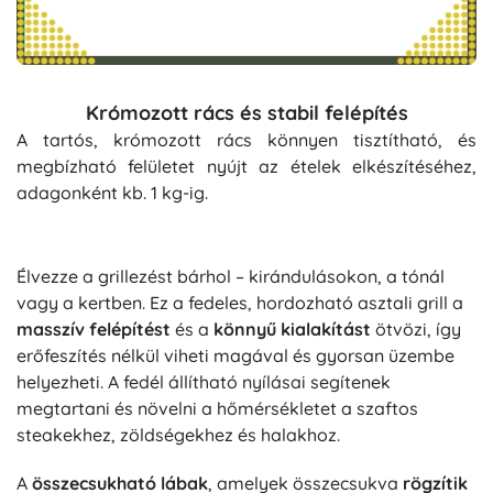
Krómozott rács és stabil felépítés
A tartós, krómozott rács könnyen tisztítható, és
megbízható felületet nyújt az ételek elkészítéséhez,
adagonként kb. 1 kg-ig.
Élvezze a grillezést bárhol – kirándulásokon, a tónál
vagy a kertben. Ez a fedeles, hordozható asztali grill a
masszív felépítést
és a
könnyű kialakítást
ötvözi, így
erőfeszítés nélkül viheti magával és gyorsan üzembe
helyezheti. A fedél állítható nyílásai segítenek
megtartani és növelni a hőmérsékletet a szaftos
steakekhez, zöldségekhez és halakhoz.
A
összecsukható lábak
, amelyek összecsukva
rögzítik