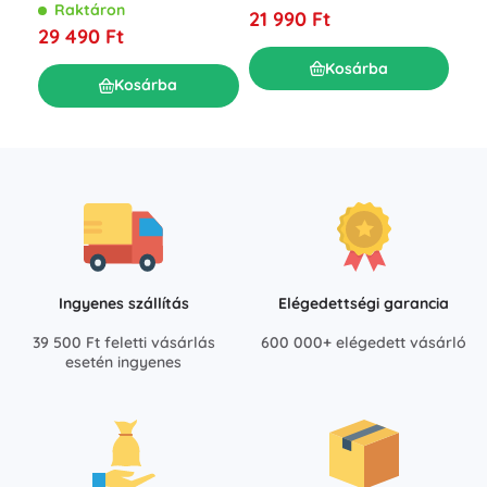
tábortüzekhez
Raktáron
21 990 Ft
24
29 490 Ft
Kosárba
Kosárba
Ingyenes szállítás
Elégedettségi garancia
39 500 Ft feletti vásárlás
600 000+ elégedett vásárló
esetén ingyenes