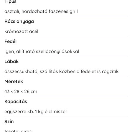
Típus
asztali, hordozható faszenes grill
Rács anyaga
krómozott acél
Fedél
igen, állítható szellőzőnyílásokkal
Lábak
összecsukható, szállítás közben a fedelet is rögzítik
Méretek
43 × 28 × 26 cm
Kapacitás
egyszerre kb. 1 kg élelmiszer
Szín
fekete–piros