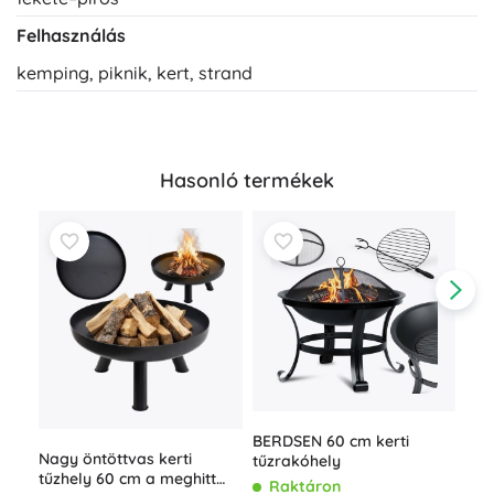
Felhasználás
kemping, piknik, kert, strand
Hasonló termékek
BERDSEN 60 cm kerti
Gri
Nagy öntöttvas kerti
tűzrakóhely
roz
tűzhely 60 cm a meghitt
cm 
Raktáron
R