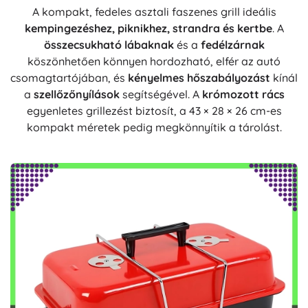
A kompakt, fedeles asztali faszenes grill ideális
kempingezéshez, piknikhez, strandra és kertbe
. A
összecsukható lábaknak
és a
fedélzárnak
köszönhetően könnyen hordozható, elfér az autó
csomagtartójában, és
kényelmes hőszabályozást
kínál
a
szellőzőnyílások
segítségével. A
krómozott rács
egyenletes grillezést biztosít, a 43 × 28 × 26 cm-es
kompakt méretek pedig megkönnyítik a tárolást.