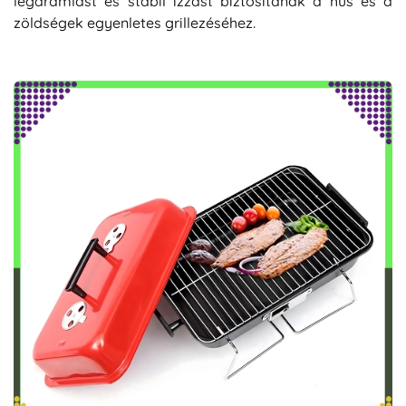
légáramlást és stabil izzást biztosítanak a hús és a
zöldségek egyenletes grillezéséhez.