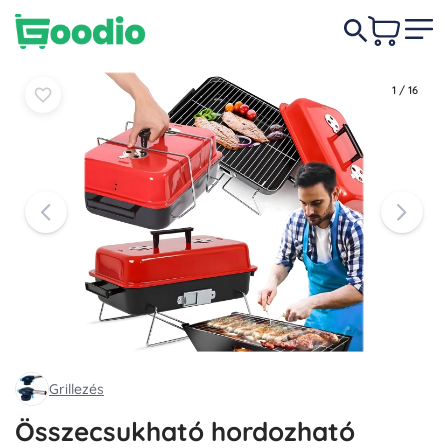
6 450 Ft
Kosárba
Kosárba
1
/
16
Grillezés
Összecsukható hordozható