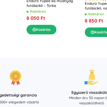
Enduro Yupee kis műanyag
Enduro Yup
futóbicikli – Türkiz
futóbicikli, n
Raktáron
Raktáron
8 050 Ft
8 850 Ft
Kosárba
Kosárb
Egyszerű visszakül
égedettségi garancia
Minden áru 30 napon b
000+ elégedett vásárló
visszaküldhető