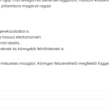
t nyújt friss levegőn és beltérben egyaránt. Masszív kiala
ő pillantásra magával ragad.
yerekszobába is.
a hosszú élettartamért.
tól ideális.
eknek és könnyebb felnőtteknek is.
a természetes mozgást. Könnyen felszerelhető megfelelő függ