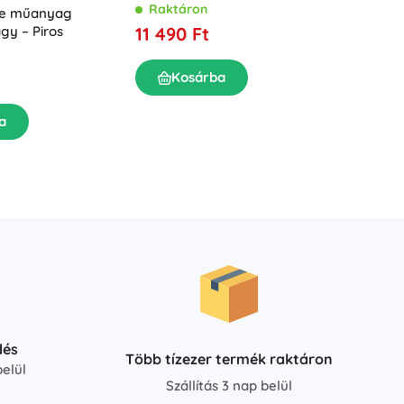
Raktáron
ee műanyag
agy – Piros
11 490 Ft
Fából k
Termés
Kosárba
Rakt
10 49
a
K
dés
Több tízezer termék raktáron
elül
Szállítás 3 nap belül