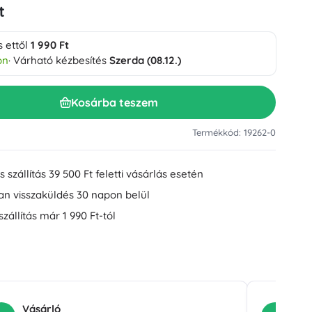
t
Mosdókiegészítők
Dekorációk
WC-kiegészítők
s ettől
1 990 Ft
Kád- és zuhanykiegészítők
Figurák
on
· Várható kézbesítés
Szerda (08.12.)
Fürdőszobai textíliák
Kosárba teszem
Termékkód: 19262-0
 szállítás 39 500 Ft feletti vásárlás esetén
an visszaküldés 30 napon belül
Babák és kisbabák
szállítás már 1 990 Ft-tól
Könyvek
Vásárló
Vá