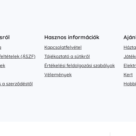
sról
Hasznos információk
Aján
a
Kapcsolatfelvétel
Házta
feltételek (ÁSZF)
Tájékoztató a sütikről
Játék
vek
Értékelési feldolgozási szabályok
Elekt
Vélemények
Kert
s a szerződéstől
Hobbi