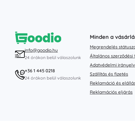
Minden a vásárlá
Megrendelés státusz
info@goodio.hu
Általános szerződési 
24 órákon belül válaszolunk
Adatvédelmi irányel
+36 1 445 0218
Szállítás és fizetés
24 órákon belül válaszolunk
Reklamáció és elállá
Reklamációs eljárás