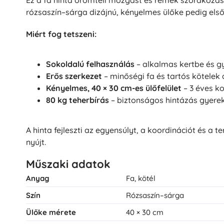
Ez a fa hinta örömteli mozgást és remek szórakozás
rózsaszín–sárga dizájnú, kényelmes ülőke pedig els
Miért fog tetszeni:
Sokoldalú felhasználás
– alkalmas kertbe és g
Erős szerkezet
– minőségi fa és tartós kötelek 
Kényelmes, 40 × 30 cm-es ülőfelület
– 3 éves kor
80 kg teherbírás
– biztonságos hintázás gyerek
A hinta fejleszti az egyensúlyt, a koordinációt és 
nyújt.
Műszaki adatok
Anyag
Fa, kötél
Szín
Rózsaszín–sárga
Ülőke mérete
40 × 30 cm