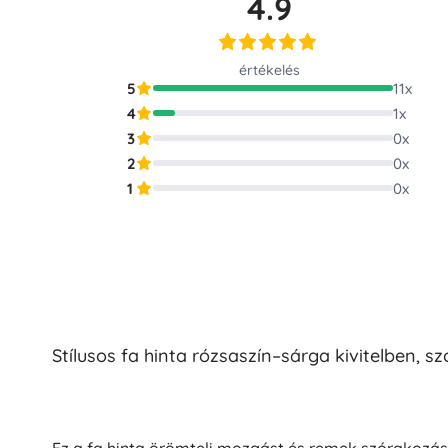
4.9
Puzzle
értékelés
5
11
x
4
1
x
3
0
x
2
0
x
1
0
x
Stílusos fa hinta rózsaszín–sárga kivitelben, 