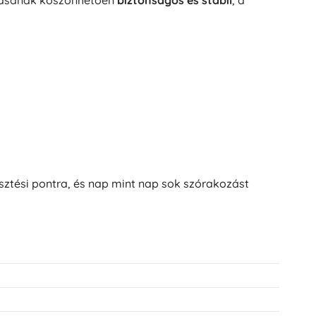
kításának köszönhetően
biztonságos és stabil
, a
esztési pontra, és nap mint nap sok szórakozást