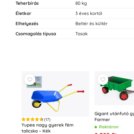
Teherbírás
80 kg
Életkor
3 éves kortól
Elhelyezés
Beltér és kültér
Csomagolás típusa
Tasak
Gigant utánfutó g
Farmer
(17)
Yupee nagy gyerek fém
Raktáron
talicska – Kék