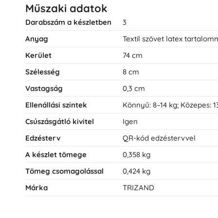
Műszaki adatok
Darabszám a készletben
3
Anyag
Textil szövet latex tartalomm
Kerület
74 cm
Szélesség
8 cm
Vastagság
0,3 cm
Ellenállási szintek
Könnyű: 8–14 kg; Közepes: 13
Csúszásgátló kivitel
Igen
Edzésterv
QR-kód edzéstervvel
A készlet tömege
0,358 kg
Tömeg csomagolással
0,424 kg
Márka
TRIZAND