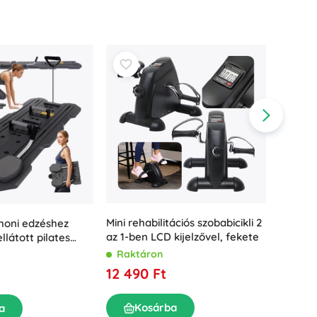
Mini rehabilitációs szobabicikli 2
honi edzéshez
TRIZAND
az 1-ben LCD kijelzővel, fekete
llátott pilates
deszka
Raktáron
Rakt
12 490 Ft
9 050
Kosárba
a
K