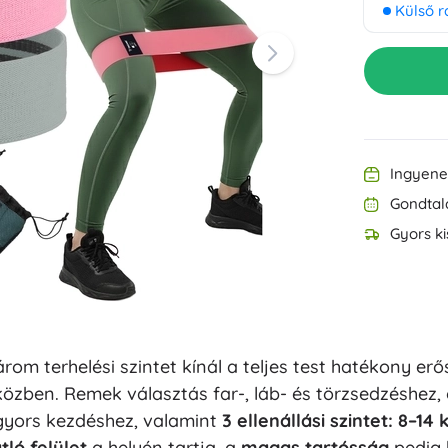
Külső r
Felszerelés a legkisebbeknek
Zene
Grillezés
Dekorációk
Biztonság
Iskola
Rendezés
Éjszakai világítás
Ingyenes
Gondtal
Gyors ki
Party
om terhelési szintet kínál a teljes test hatékony erő
Vízijátékok
özben. Remek választás far-, láb- és törzsedzéshez
yors kezdéshez, valamint
3 ellenállási szintet: 8–14 
ló felület
a helyén tartja, a
magas tartósság
pedig 