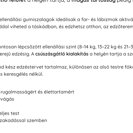
ellenállási gumiszalagok ideálisak a far- és lábizmok aktivá
 viheted a táskádban, és edzhetsz otthon, az edzőteremb
tosan lépcsőzött ellenállási szint (8–14 kg, 13–22 kg és 21–
erejű edzésig. A
csúszásgátló kialakítás
a helyén tartja a s
kész edzéstervet tartalmaz, különösen az alsó testre fóku
 keresgélés nélkül.
rugalmasságért és élettartamért
evágás
eljes test
szakadással szemben