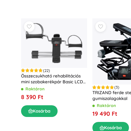
(22)
Összecsukható rehabilitációs
mini szobakerékpár Basic LCD
kijelzővel
(3)
Raktáron
TRIZAND ferde ste
8 390 Ft
gumiszalagokkal
Raktáron
Kosárba
19 490 Ft
Kosárba