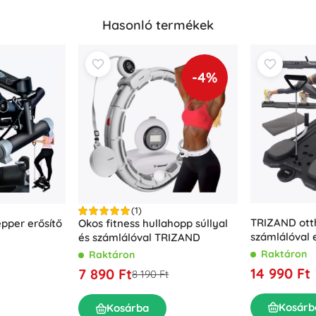
Hasonló termékek
-4%
(1)
TRIZAND ott
pper erősítő
Okos fitness hullahopp súllyal
számlálóval e
és számlálóval TRIZAND
deszka
Raktáron
Raktáron
14 990 Ft
7 890 Ft
8 190 Ft
Kosárb
Kosárba