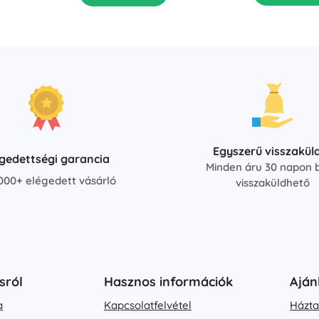
Egyszerű visszakül
égedettségi garancia
Minden áru 30 napon b
000+ elégedett vásárló
visszaküldhető
sról
Hasznos információk
Aján
a
Kapcsolatfelvétel
Házta