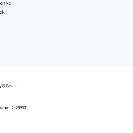
ronika
ok
ószám: 24259331