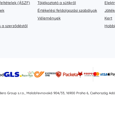
feltételek (ÁSZF)
Tájékoztató a sütikről
Elekt
vek
Értékelési feldolgozási szabályok
Játék
Vélemények
Kert
s a szerződéstől
Hobbi
idero Group s.r.o., Malobřevnovská 904/33, 16900 Praha 6, Csehország Ad