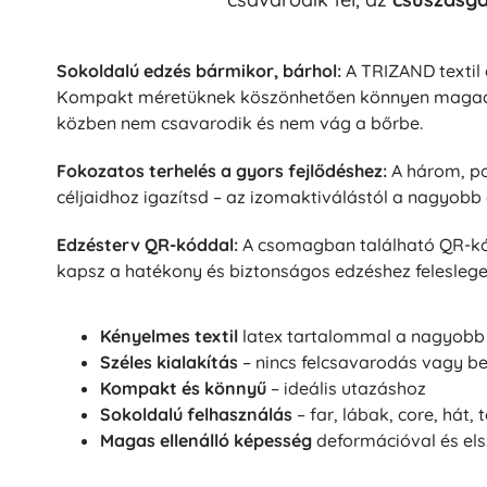
Puzzle
Sokoldalú edzés bármikor, bárhol:
A TRIZAND textil 
Kompakt méretüknek köszönhetően könnyen magaddal
közben nem csavarodik és nem vág a bőrbe.
Fokozatos terhelés a gyors fejlődéshez:
A három, pon
céljaidhoz igazítsd – az izomaktiválástól a nagyobb 
Edzésterv QR-kóddal:
A csomagban található QR-kód 
kapsz a hatékony és biztonságos edzéshez felesleges
Kényelmes textil
latex tartalommal a nagyobb 
Széles kialakítás
– nincs felcsavarodás vagy b
Kompakt és könnyű
– ideális utazáshoz
Sokoldalú felhasználás
– far, lábak, core, hát, t
Magas ellenálló képesség
deformációval és el