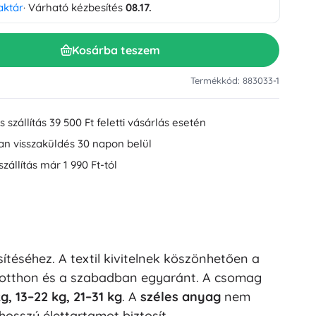
aktár
· Várható kézbesítés
08.17.
Mosdókiegészítők
Dekorációk
WC-kiegészítők
Kosárba teszem
Kád- és zuhanykiegészítők
Figurák
Fürdőszobai textíliák
Termékkód: 883033-1
 szállítás 39 500 Ft feletti vásárlás esetén
an visszaküldés 30 napon belül
szállítás már 1 990 Ft-tól
Babák és kisbabák
sítéséhez. A textil kivitelnek köszönhetően a
Könyvek
, otthon és a szabadban egyaránt. A csomag
kg, 13–22 kg, 21–31 kg
. A
széles anyag
nem
hosszú élettartamot biztosít.