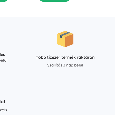
dés
Több tízezer termék raktáron
elül
Szállítás 3 nap belül
lat
rtás