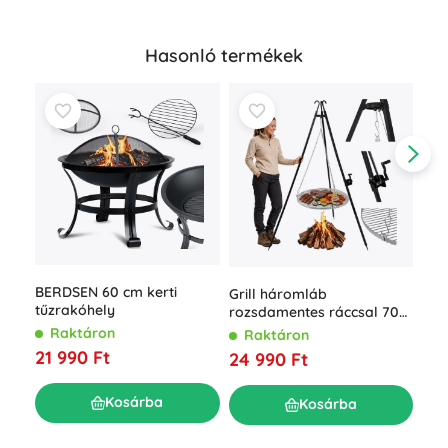
Hasonló termékek
BERDSEN 60 cm kerti
Grill háromláb
Kert
tűzrakóhely
rozsdamentes ráccsal 70
füs
cm Kaminer
és 
Raktáron
Raktáron
R
21 990 Ft
24 990 Ft
15 
Kosárba
Kosárba