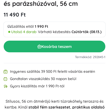
és parázshúzóval, 56 cm
11 490 Ft
Szállítás ettől
1 990 Ft
Utolsó 4 darab
· Várható kézbesítés
Csütörtök (08.13.)
Kosárba teszem
Termékkód: 292845-1
Ingyenes szállítás 39 500 Ft feletti vásárlás esetén
Gondtalan visszaküldés 30 napon belül
Gyors kiszállítás már 1 990 Ft-tól
Stílusos, 56 cm átmérőjű kerti tűzrakóhely teraszra és
kertbe. Kínál
stabil fém szerkezetet
,
praktikus oldalsó