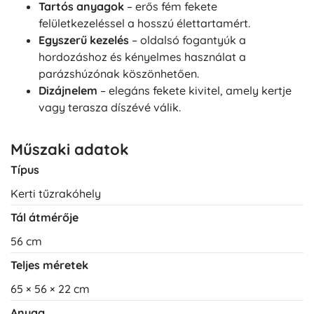
Tartós anyagok
– erős fém fekete
felületkezeléssel a hosszú élettartamért.
Egyszerű kezelés
– oldalsó fogantyúk a
hordozáshoz és kényelmes használat a
parázshúzónak köszönhetően.
Dizájnelem
– elegáns fekete kivitel, amely kertje
vagy terasza díszévé válik.
Műszaki adatok
Típus
Kerti tűzrakóhely
Tál átmérője
56 cm
Teljes méretek
65 × 56 × 22 cm
Anyag