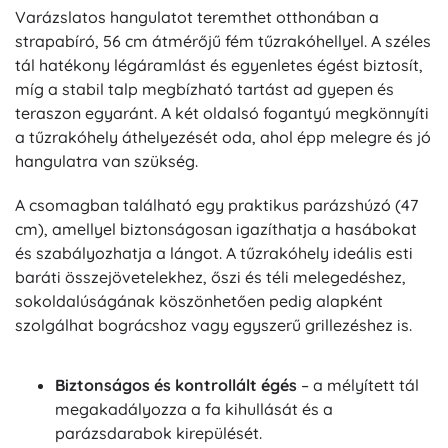
Varázslatos hangulatot teremthet otthonában a
strapabíró, 56 cm átmérőjű fém tűzrakóhellyel. A széles
tál hatékony légáramlást és egyenletes égést biztosít,
míg a stabil talp megbízható tartást ad gyepen és
teraszon egyaránt. A két oldalsó fogantyú megkönnyíti
a tűzrakóhely áthelyezését oda, ahol épp melegre és jó
hangulatra van szükség.
A csomagban található egy praktikus parázshúzó (47
cm), amellyel biztonságosan igazíthatja a hasábokat
és szabályozhatja a lángot. A tűzrakóhely ideális esti
baráti összejövetelekhez, őszi és téli melegedéshez,
sokoldalúságának köszönhetően pedig alapként
szolgálhat bográcshoz vagy egyszerű grillezéshez is.
Biztonságos és kontrollált égés
– a mélyített tál
megakadályozza a fa kihullását és a
parázsdarabok kirepülését.