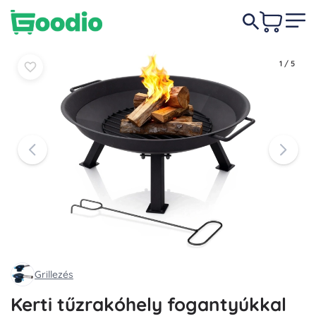
11 490 Ft
Kosárba
Kosárba
1
/
5
Grillezés
Kerti tűzrakóhely fogantyúkkal